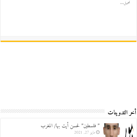
تحميل...
أخر التدوينات
” فلسطين” لحسن أيت بها/ المغرب
مايو 27, 2021