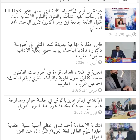
عودة إلى أيام الدكتوراه الثانية التي نظمها مختبر LILDAS
في رحاب كلية اللغات والفنون والعلوم الإنسانية بأيت
ملول التابعة لجامعة ابن زهر أكادير/ تقرير الباحث محمد
الرحالي
يونيو 29, 2026
فاس: مقاربة حجاجية جديدة لشعر المتنبي في أطروحة
دكتوراه ناقشها الباحث أيوب حبيبي بكلية الآداب
سايس/ المغرب
أبريل 7, 2026
العبرية في ظلال الضاد: قراءة في أطروحات الدكتور
سعيد كفايتي حول الهوية والتراث المغربي/ بقلم الباحث:
اسماعيل غريب – المغرب
مارس 24, 2026
الإعلامي المائز عزيز باكوش في جلسة حوار ومصارحة
بفاس مع أصدقائه ومحبيه/ تقرير عبد العزيز الطوالي
فبراير 16, 2026
الثانوية الإعدادية أحمد شوقي: تنظيم أمسية علمية احتفالية
تخليدا لليوم العالمي للغة العربية/ تقرير: ذ. عبد العزيز
الطوالي