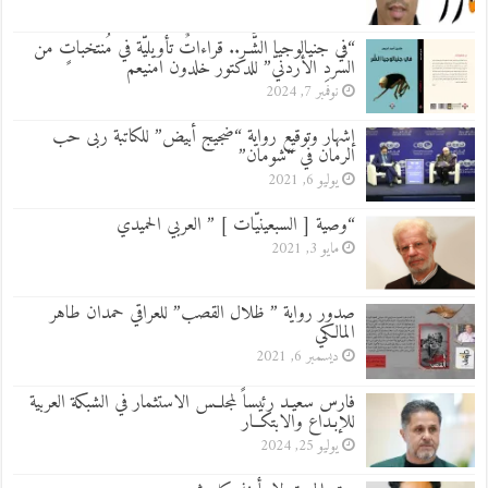
“في جنيالوجيا الشَّـر.. قراءاتٌ تأويليّة في مُنتخباتٍ من
السّردِ الأردنيّ” للدكتور خلدون امنيعم
نوفمبر 7, 2024
إشهار وتوقيع رواية “ضجيج أبيض” للكاتبة ربى حب
الرمان في “شومان”
يوليو 6, 2021
“وصية [ السبعينيّات ] ” العربي الحميدي
مايو 3, 2021
صدور رواية ” ظلال القصب” للعراقي حمدان طاهر
المالكي
ديسمبر 6, 2021
فارس سعيـد رئيساً لمجلــس الاستثمار في الشبكة العربية
للإبـداع والابتكــار
يوليو 25, 2024