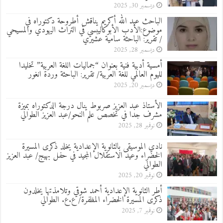
ديسمبر 30, 2025
الباحث عبد الله أكريم يناقش أطروحة دكتوراه في
موضوع:الأدب الأبوكاليبسي في التراث اليهودي والمسيحي
/ تقرير: الباحثة سامية عشيري
ديسمبر 28, 2025
أمسية أدبية فنية بعنوان “جماليات اللغة العربية” تخليدا
لليوم العالمي للغة العربية/ تقرير: الباحثة وردة انغور
ديسمبر 20, 2025
الأستاذ عبد العزيز صربوط ينال درجة الدكتوراه بميزة
مشرف جدا في تخصص علم النحو/عبد العزيز الطوالي
نوفمبر 28, 2025
نادي الموسيقى بالثانوية الإعدادية يخلد ذكرى المسيرة
الخضراء وعيد الاستقلال المجيد في حفل بهيج/ عبد العزيز
الطوالي
نوفمبر 20, 2025
أطر الثانوية الإعدادية أحمد شوقي وتلامذتها يخلدون
ذكرى المسيرة الخضراء المظفرة/ ع.ع. الطوالي
نوفمبر 7, 2025