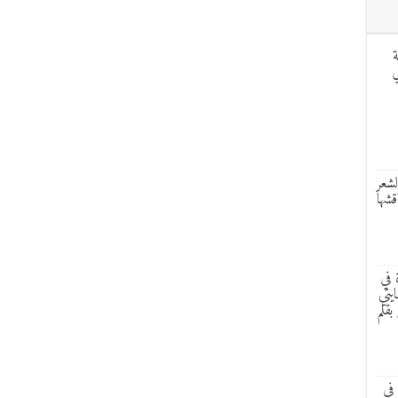
ة
ر LILDAS في
لشعر
قشها
 في
يتي
بقلم
في