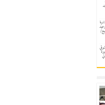
د
ادية
وعيد
يج/
شوقي
رة
لي