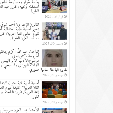
جلسة حوار ومصارحة بفاس
أصدقائه ومحبيه/ تقرير عبد الع
الطوالي
فبراير 16, 2026
الثانوية الإعدادية أحمد شوقي:
تنظيم أمسية علمية احتفالية تخ
لليوم العالمي للغة العربية/ تقرير
ذ. عبد العزيز الطوالي
ديسمبر 30, 2025
الباحث عبد الله أكريم يناق
أطروحة دكتوراه في
موضوع:الأدب الأبوكاليبسي 
التراث اليهودي والمسيحي /
تقرير: الباحثة سامية عشيري
ديسمبر 28, 2025
أمسية أدبية فنية بعنوان “جما
اللغة العربية” تخليدا لليوم العا
للغة العربية/ تقرير: الباحثة ور
انغور
ديسمبر 20, 2025
الأستاذ عبد العزيز صربوط ين