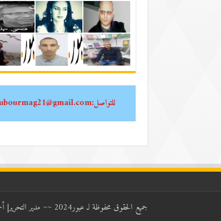
للتواصل:oubourmag21@gmail.com
جميع الحقوق محفوظة لـ عبور2024 ~~ مدير التحرير| أحمد الشيخاوي ~~ رئيس التحرير| عبد العزيز الطوالي Email:oubourmag21@gmail.com