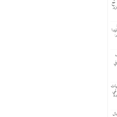
 مع
زيز
ليدا
:
ش
في
ليات
لمي
دة
ال