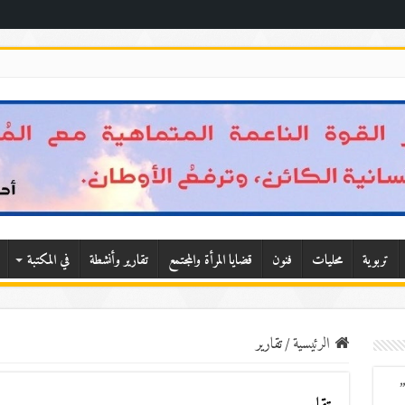
تربوية
محليات
فنون
قضايا المرأة والمجتمع
تقارير وأنشطة
في المكتبة
الرئيسية
/
تقارير
”