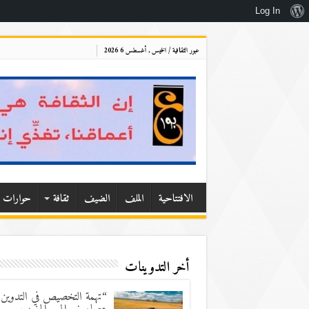
نبذة
Log In
عن
عبور الثقافية / الخميس , أغسطس 6 2026
ووردبريس
الافتتاحية
الملف
الضيف
ثقافة
حوارات
أخر التدوينات
“تهمة التخصيص في التدوين