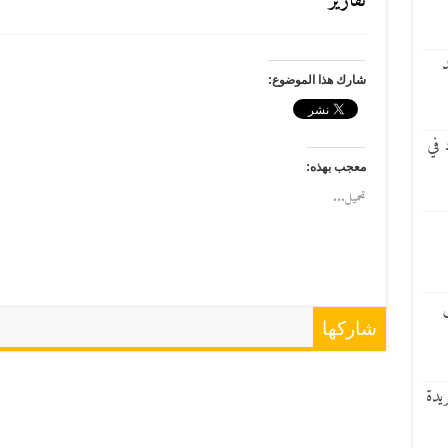
تقارير
د
شارك هذا الموضوع:
 في
معجب بهذه:
تحميل...
س
شاركها
يدة