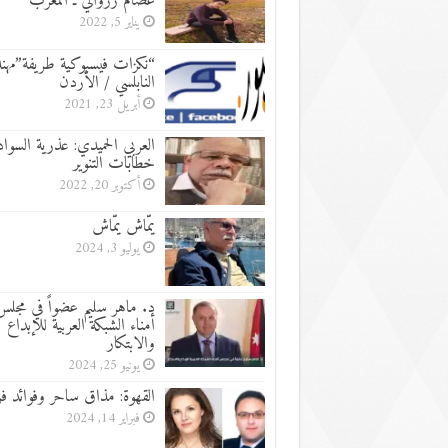
عصام زروالي ـ المغرب
يناير 5, 2022
“نكزات فيسبوكية طريفة”مهن
النابلسي / الأردن
أبريل 23, 2021
العربي الحميدي: عذرية السواد
خطابات التنوير
أكتوبر 20, 2022
يمّاش يمّاش
يوليو 3, 2024
د. ماهر سليم عضواً في مجل
أمناء الشبكة العربية للإبداع
والابتكار
يونيو 25, 2024
القهوة: مذاق ساحر وفوائد فر
فبراير 14, 2024