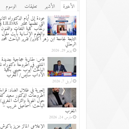
الأخيرة
الأشهر
تعليقات
الوسوم
عودة إلى أيام الدكتوراه الثاني
التي نظمها مختب
رحاب كلية اللغات والفنون
والعلوم الإنسانية بأيت ملول
التابعة لجامعة ابن زهر أكادير/ تقرير الباحث محمد
الرحالي
يونيو 29, 2026
فاس: مقاربة حجاجية جديدة 
المتنبي في أطروحة دكتوراه نا
الباحث أيوب حبيبي بكلية
الآداب سايس/ المغرب
أبريل 7, 2026
العبرية في ظلال الضاد: قراءة
أطروحات الدكتور سعيد كفا
حول الهوية والتراث المغربي/ 
الباحث: اسماعيل غريب –
المغرب
مارس 24, 2026
الإعلامي المائز عزيز باكوش 