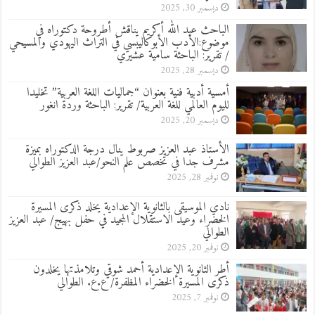
ديسمبر 30, 2025
الباحث عبد الله أكريم يناقش أطروحة دكتوراه في
موضوع:الأدب الأبوكاليبسي في التراث اليهودي والمسيحي
/ تقرير: الباحثة سامية عشيري
ديسمبر 28, 2025
أمسية أدبية فنية بعنوان “جماليات اللغة العربية” تخليدا
لليوم العالمي للغة العربية/ تقرير: الباحثة وردة انغور
ديسمبر 20, 2025
الأستاذ عبد العزيز صربوط ينال درجة الدكتوراه بميزة
مشرف جدا في تخصص علم النحو/عبد العزيز الطوالي
نوفمبر 28, 2025
نادي الموسيقى بالثانوية الإعدادية يخلد ذكرى المسيرة
الخضراء وعيد الاستقلال المجيد في حفل بهيج/ عبد العزيز
الطوالي
نوفمبر 20, 2025
أطر الثانوية الإعدادية أحمد شوقي وتلامذتها يخلدون
ذكرى المسيرة الخضراء المظفرة/ ع.ع. الطوالي
نوفمبر 7, 2025