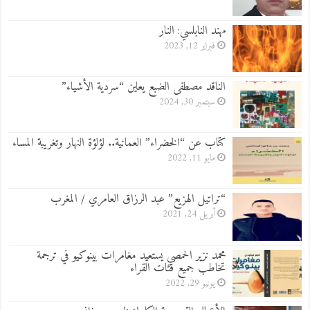
مهند النابلسي: النار
فبراير 12, 2023
الناقد مصطفى الضبع يعاين “سردية الأشياء”
سبتمبر 30, 2024
كتاب عن “الخضراء” العمانية.. لؤلؤة النهار وتغريبة المساء
مايو 11, 2022
“تراتيل الهزيع” عبد الرزاق العامري / المغرب
أبريل 24, 2021
محمد نزير الحمصي يستعيد مغامرات بينوكيو في ترجمة
تخاطب جميع فئات القراء
يونيو 29, 2022