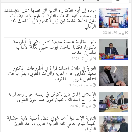
عودة إلى أيام الدكتوراه الثانية التي نظمها مختبر LILDAS
في رحاب كلية اللغات والفنون والعلوم الإنسانية بأيت
ملول التابعة لجامعة ابن زهر أكادير/ تقرير الباحث محمد
الرحالي
يونيو 29, 2026
فاس: مقاربة حجاجية جديدة لشعر المتنبي في أطروحة
دكتوراه ناقشها الباحث أيوب حبيبي بكلية الآداب
سايس/ المغرب
أبريل 7, 2026
العبرية في ظلال الضاد: قراءة في أطروحات الدكتور
سعيد كفايتي حول الهوية والتراث المغربي/ بقلم الباحث:
اسماعيل غريب – المغرب
مارس 24, 2026
الإعلامي المائز عزيز باكوش في جلسة حوار ومصارحة
بفاس مع أصدقائه ومحبيه/ تقرير عبد العزيز الطوالي
فبراير 16, 2026
الثانوية الإعدادية أحمد شوقي: تنظيم أمسية علمية احتفالية
تخليدا لليوم العالمي للغة العربية/ تقرير: ذ. عبد العزيز
الطوالي