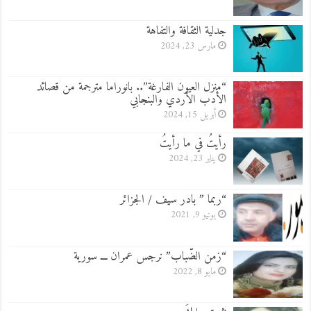
جدلية الثقافة والتفاهة
مارس 23, 2024
“منزل العيون الفارغة”.. بانوراما مترجمة من قصائد
الأدب الأردي والبنجابي
أبريل 15, 2024
رأيتُ في ما رأيتُ
يناير 23, 2024
“ربما ” بادر سيف / الجزائر
يونيو 9, 2021
“زمن الضّباب” نرجس عمران ـــ سورية
مايو 8, 2022