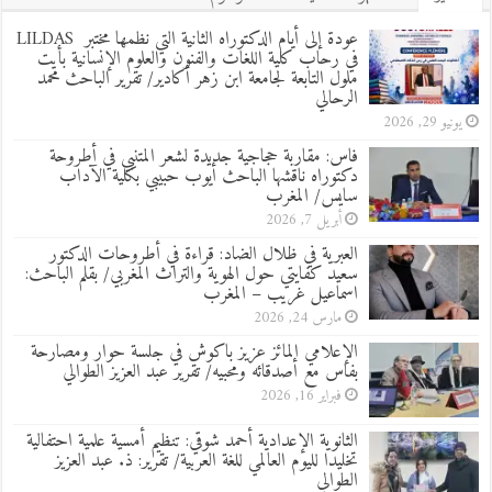
عودة إلى أيام الدكتوراه الثانية التي نظمها مختبر LILDAS
في رحاب كلية اللغات والفنون والعلوم الإنسانية بأيت
ملول التابعة لجامعة ابن زهر أكادير/ تقرير الباحث محمد
الرحالي
يونيو 29, 2026
فاس: مقاربة حجاجية جديدة لشعر المتنبي في أطروحة
دكتوراه ناقشها الباحث أيوب حبيبي بكلية الآداب
سايس/ المغرب
أبريل 7, 2026
العبرية في ظلال الضاد: قراءة في أطروحات الدكتور
سعيد كفايتي حول الهوية والتراث المغربي/ بقلم الباحث:
اسماعيل غريب – المغرب
مارس 24, 2026
الإعلامي المائز عزيز باكوش في جلسة حوار ومصارحة
بفاس مع أصدقائه ومحبيه/ تقرير عبد العزيز الطوالي
فبراير 16, 2026
الثانوية الإعدادية أحمد شوقي: تنظيم أمسية علمية احتفالية
تخليدا لليوم العالمي للغة العربية/ تقرير: ذ. عبد العزيز
الطوالي