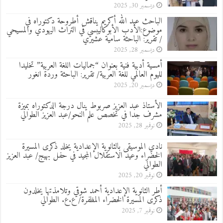
ديسمبر 30, 2025
الباحث عبد الله أكريم يناقش أطروحة دكتوراه في
موضوع:الأدب الأبوكاليبسي في التراث اليهودي والمسيحي
/ تقرير: الباحثة سامية عشيري
ديسمبر 28, 2025
أمسية أدبية فنية بعنوان “جماليات اللغة العربية” تخليدا
لليوم العالمي للغة العربية/ تقرير: الباحثة وردة انغور
ديسمبر 20, 2025
الأستاذ عبد العزيز صربوط ينال درجة الدكتوراه بميزة
مشرف جدا في تخصص علم النحو/عبد العزيز الطوالي
نوفمبر 28, 2025
نادي الموسيقى بالثانوية الإعدادية يخلد ذكرى المسيرة
الخضراء وعيد الاستقلال المجيد في حفل بهيج/ عبد العزيز
الطوالي
نوفمبر 20, 2025
أطر الثانوية الإعدادية أحمد شوقي وتلامذتها يخلدون
ذكرى المسيرة الخضراء المظفرة/ ع.ع. الطوالي
نوفمبر 7, 2025