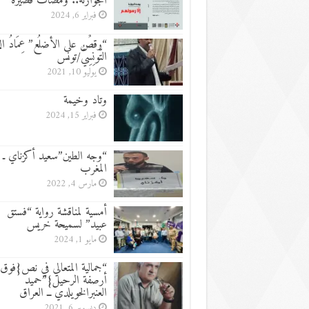
الجوارنة.. ومضات قصيرة
فبراير 6, 2024
“رقصٌ على الأضلُع” عِمَادُ الدِّ
التُّونِسِيُّ/تونس
يوليو 10, 2021
وتاد وخيمة
فبراير 15, 2024
“وجه الطين”سعيد أكزناي ـ
المغرب
مارس 4, 2022
أمسية لمناقشة رواية “فستق
عبيد” لسميحة خريس
مايو 1, 2024
“جمالية المتعالي في نص{فوق
أرصفة الرحيل}”حميد
العنبرالخويلدي ــ العراق
ديسمبر 6, 2021