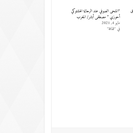
ق
“المنحى الصوفي عند الرحالة الهشتوكي
أحوزي ” مصطفى أبشر/ المغرب
مايو 4, 2021
في "ثقافة"