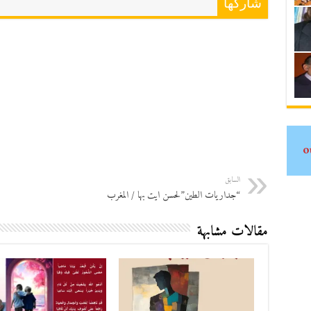
شاركها
السابق
“جداريات الطين”لحسن ايت بها / المغرب
مقالات مشابهة