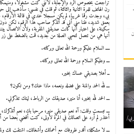
تراجعت بخصوص الرد والإجابة، لأنني كنت مشغولا، ومنهمكا في
رن الهاتف للمرة الثانية والثالثة، ثم قلت في نفسي: سأذهب إلى
بي، وجدت رقما غريبا، لم يكن مسجلا عندي في قائمة الأرقام، 
بعمق شديد، ظنا مني أني قد أتذكر صاحب هذا الرقم، لكن دون
سكينة، على اعتبار أنها كانت صديقتي المقربة، ولأن الاتصال بين
ن
أنها هي من تتصل لتحيي الصلة من جديد، قمت بالضغط على زر الر
ــــ السلام عليكم ورحمة الله تعالى وبركاته.
ـــ وعليكم السلام ورحمة الله تعالى وبركاته.
ــ أهلا بصديقي عساك بخير.
ـــ لله الحمد والمنة على فضله ونعمه، ماذا عنك؟ ومن تكون؟
ـــ الحمد لله بخير، أنا منير، صديقك من الرباط، ليتك تتذكرني.
ـــ تبسمت وقلت: آه نعم صديقي منير، مرحبا بك، نعم أتذكرك،
لوم
أعتذر لم أرد على اتصالك في المرة لأولى، كنت أقضي بعضا من 
ذ.
ير/
لية
ربي/
ـــ لا مشكلة، أقدر ظروفك مع أعمالك وأشغالك. اشتقت لك ولمبا