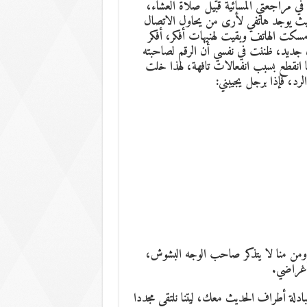
 مراجعتي المسائية قبيل صلاة العشاء،
 حيث يوجد هاتفي لأرى من يحاول الاتصال
مسكت الهاتف وبقيت لهنيهات أفكر، أفكر
 جديد، ظننت في نفسي أن الرقم لصاحبته
نا انقطع بسبب انفعالات تافهة، لهذا خلت
د، فإذا برجل يجيبني:
 ومن منا لا يتذكر صاحب الوجه البشوش،
أغراضي.
دلة أطراف الحديث معك، ليتنا نلتقي مجددا