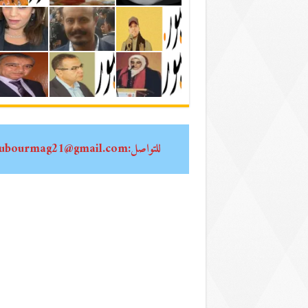
للتواصل:oubourmag21@gmail.com