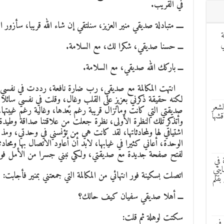
في القريب.
ــــ متبادلة صديقي منير العزيز، سنلتقي إن شاء الله قريبا، سأزور 
ة
ر LILDAS في
ـــ حسنا صديقي، شكرا لك، مع السلامة.
ـــ باركك الله صديقي، مع السلامة.
انتهت المكالمة مع صديقي، رب ضارة نافعة، رددت في نفسي إ
لكنه حقيقة ذكرني بعزيزٍ على القلب وغالٍ، وقلت في نفسي سائلا 
لشعر
صديقتي التي كانت وماتزال قريبة رغم بعدها، وغالية رغم غيبتها، ص
قشها
وأتذكر تلك النظرة الأولى، نظرة جعلت من علاقتنا صداقة وطيدة
اشتياقي لها ولمحادثاتها، لقد كانت هي من تؤنسني في وحدتي، ومذ
الوحدة، أعاني كثيرا في غيابها، لابد أن أعاود الاتصال بها ومحا
لفتح صفحة جديدة مع صديقتي، ولكي نبني جسرا من الأمل فوق 
 في
يتي
اتصلت بسكينة فور انتهائي من المكالمة التي جمعتني بمنير فأجابت:
بقلم
ـــ أهلا صديقي سفيان كيف حالك؟
سكتت لوهلة ثم قلت:
في