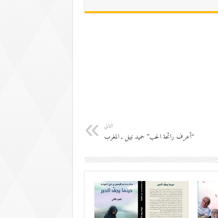
التالي
“أعرف رائحة الحب” حميد نبيل ـ المغرب