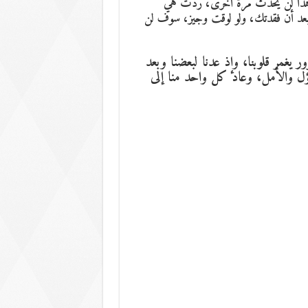
عل هذا لن يحدث مرة أخرى، ردت هي
د أن فقدتك، ولو لوقت وجيز، سوف لن
ر يغمر قلوبنا، وإذ عدنا لبعضنا وبعد
فاؤل والأمل، وعاد كل واحد منا إلى