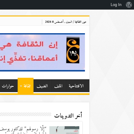
نبذة
Log In
عن
عبور الثقافية / السبت , أغسطس 8 2026
ووردبريس
الافتتاحية
الملف
الضيف
ثقافة
حوارات
أخر التدوينات
“إلّا رسولهم” للدكتور يوسف