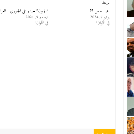
مرتبط
حميد .. من ؟؟
“الزبون” حيدر علي الجبوري ــ العرا
يونيو 7, 2024
ديسمبر 5, 2021
في "ألوان"
في "ألوان"