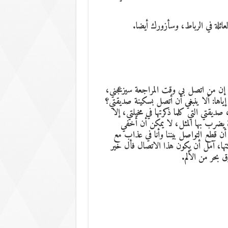
العائلة في الرباط، وسأزورك أيضا.
ن من اتصل بي وقت المراجعة سيزعجني،
إياها: ألا ينبغي أن أتصل بسكينة صديقتي؟
ديقتي التي كلما ذكرتها في مخيلتي، إلا
 يضرب بها المثل، لا يمكن أن أخفي
 أن قطع التواصل بيننا وأنا في عذاب مع
دثتها، آمل أن يكون هذا الاتصال فأل خير
بحر من الألم.