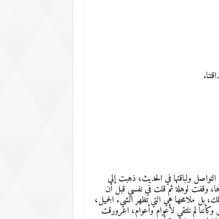
تنا.
ي التواصل ولباقتها في الحديث، ذهبت إلى
اها، وقفت لوهلة ثم قلت في نفسي قبل أن
لك، بل ملامحها هي التي تظهر الشيء الجميل،
وكأننا لم نلتقي لأعوام وأعوام، اغرورقت