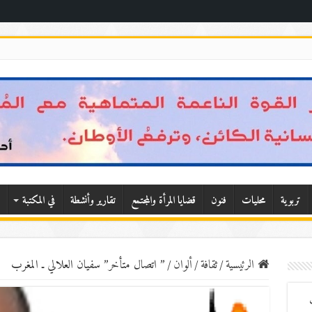
تربوية
محليات
فنون
قضايا المرأة والمجتمع
تقارير وأنشطة
في المكتبة
الرئيسية
/
ثقافة
/
ألوان
/
” اتصال متأخر” سفيان العلالي ـ المغرب