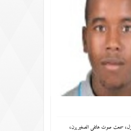
ل، سمعت صوت هاتفي الصغير يرن،