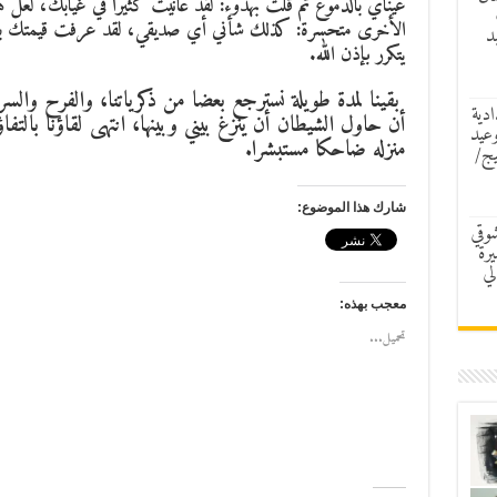
عيناي بالدموع ثم قلت بهدوء: لقد عانيت كثيرا في غيابك، ل
الأخرى متحسرة: كذلك شأني أي صديقي، لقد عرفت قيمتك بع
د
يتكرر بإذن الله.
بقينا لمدة طويلة نسترجع بعضا من ذكرياتنا، والفرح والسرو
ادية
أن حاول الشيطان أن ينزغ بيني وبينها، انتهى لقاؤنا بالت
وعيد
منزله ضاحكا مستبشرا.
يج/
شارك هذا الموضوع:
شوقي
رة
لي
معجب بهذه:
تحميل...