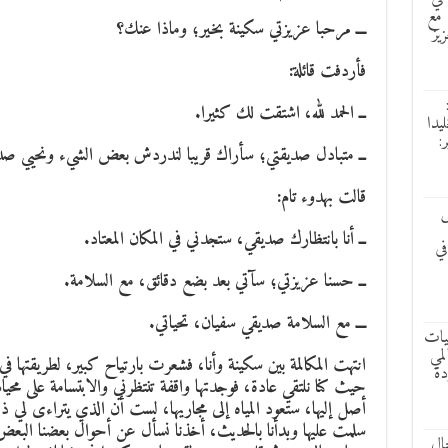
 مع
ـــ مرحبا عزيزتي سكينة بخير؛ وماذا عنك؟
زيز
فأردفت قائلة:
ــ الحمد لله، اشتقت لك كثيرا.
ليدا
:
ــ متبادل صديقتي؛ سأراك قريبا لندردش بعض الشيء ونحيي صداق
قالت بهدوء تام:
ش
ــ أنا بانتظارك صديقي، ستجدني في المكان المعتاد.
في
ــ حسنا عزيزتي؛ سآتي بعد بضع دقائق، مع السلامة.
ـــ مع السلامة صديقي سفيان، تحياتي.
ليات
لمي
انتهت المكالمة بين سكينة وأنا، فشعرت بارتياح كبير، لطريقتها ف
دة
حيث كنا نلتقي عادة، فوجدتها واقفة تنتظرني والابتسامة على محي
أصل إليها، ستعود المياه إلى مجاريها، لست أن الذي يتراءى لي ذ
سلمت عليها وبدأنا بالحديث، أخذنا نسأل عن أحوال بعضنا البعض 
ال