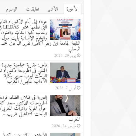
الأخيرة
الأشهر
تعليقات
الوسوم
عودة إلى أيام الدكتوراه الثاني
التي نظمها مختب
رحاب كلية اللغات والفنون
والعلوم الإنسانية بأيت ملول
التابعة لجامعة ابن زهر أكادير/ تقرير الباحث محمد
الرحالي
يونيو 29, 2026
فاس: مقاربة حجاجية جديدة 
المتنبي في أطروحة دكتوراه نا
الباحث أيوب حبيبي بكلية
الآداب سايس/ المغرب
أبريل 7, 2026
العبرية في ظلال الضاد: قراءة
أطروحات الدكتور سعيد كفا
حول الهوية والتراث المغربي/ 
الباحث: اسماعيل غريب –
المغرب
مارس 24, 2026
الإعلامي المائز عزيز باكوش 