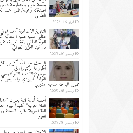
جلسة حوار ومصارحة بفاس
أصدقائه ومحبيه/ تقرير عبد الع
الطوالي
فبراير 16, 2026
الثانوية الإعدادية أحمد شوقي:
تنظيم أمسية علمية احتفالية تخ
لليوم العالمي للغة العربية/ تقرير
ذ. عبد العزيز الطوالي
ديسمبر 30, 2025
الباحث عبد الله أكريم يناق
أطروحة دكتوراه في
موضوع:الأدب الأبوكاليبسي 
التراث اليهودي والمسيحي /
تقرير: الباحثة سامية عشيري
ديسمبر 28, 2025
أمسية أدبية فنية بعنوان “جما
اللغة العربية” تخليدا لليوم العا
للغة العربية/ تقرير: الباحثة ور
انغور
ديسمبر 20, 2025
الأستاذ عبد العزيز صربوط ين