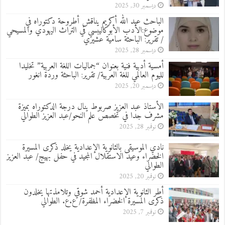
ديسمبر 30, 2025
الباحث عبد الله أكريم يناقش أطروحة دكتوراه في
موضوع:الأدب الأبوكاليبسي في التراث اليهودي والمسيحي
/ تقرير: الباحثة سامية عشيري
ديسمبر 28, 2025
أمسية أدبية فنية بعنوان “جماليات اللغة العربية” تخليدا
لليوم العالمي للغة العربية/ تقرير: الباحثة وردة انغور
ديسمبر 20, 2025
الأستاذ عبد العزيز صربوط ينال درجة الدكتوراه بميزة
مشرف جدا في تخصص علم النحو/عبد العزيز الطوالي
نوفمبر 28, 2025
نادي الموسيقى بالثانوية الإعدادية يخلد ذكرى المسيرة
الخضراء وعيد الاستقلال المجيد في حفل بهيج/ عبد العزيز
الطوالي
نوفمبر 20, 2025
أطر الثانوية الإعدادية أحمد شوقي وتلامذتها يخلدون
ذكرى المسيرة الخضراء المظفرة/ ع.ع. الطوالي
نوفمبر 7, 2025