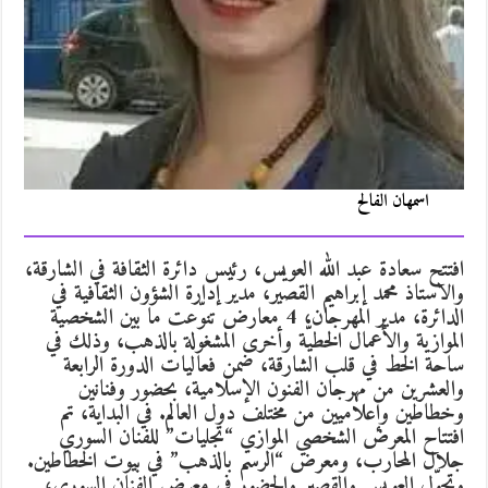
اسمهان الفالح
افتتح سعادة عبد الله العويس، رئيس دائرة الثقافة في الشارقة،
والاستاذ محمد إبراهيم القصير، مدير إدارة الشؤون الثقافية في
الدائرة، مدير المهرجان، 4 معارض تنوّعت ما بين الشخصية
الموازية والأعمال الخطيّة وأخرى المشغولة بالذهب، وذلك في
ساحة الخط في قلب الشارقة، ضمن فعاليات الدورة الرابعة
والعشرين من مهرجان الفنون الإسلامية، بحضور وفنانين
وخطاطين وإعلاميين من مختلف دول العالم. في البداية، تم
افتتاح المعرض الشخصي الموازي “تجليات” للفنان السوري
جلال المحارب، ومعرض “الرسم بالذهب” في بيوت الخطاطين.
وتجوّل العويس والقصير والحضور في معرض الفنان السوري،