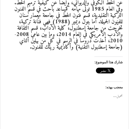
عن الخط الكوفي والديواني، وأيضاً عن كيفيّة ترميم الخطّ.
وفي العام 1985 تولّى مهامّه كمساعد باحث في قسم الفنون
التركية التقليدية، قسم فنون الخطّ في جامعة معمار سنان
للفنون الجميلة. أما بتول ديمير (1988) فهي فنّانة تركية،
تخرّجت من جامعة إسطنبول، كلية الآداب، قسم الثقافة
والأدب الأمريكي في العام 2014، وما بين عامي 2008-
2010، أخذت دروساً في الرسم في كلٍّ من بيلين ألتاي
(جامعة إسطنبول التقنية) وأكاديمية رينك للفنون.
شارك هذا الموضوع:
معجب بهذه:
تحميل...