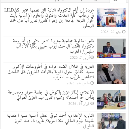
عودة إلى أيام الدكتوراه الثانية التي نظمها مختبر LILDAS
في رحاب كلية اللغات والفنون والعلوم الإنسانية بأيت
ملول التابعة لجامعة ابن زهر أكادير/ تقرير الباحث محمد
الرحالي
يونيو 29, 2026
فاس: مقاربة حجاجية جديدة لشعر المتنبي في أطروحة
دكتوراه ناقشها الباحث أيوب حبيبي بكلية الآداب
سايس/ المغرب
أبريل 7, 2026
العبرية في ظلال الضاد: قراءة في أطروحات الدكتور
سعيد كفايتي حول الهوية والتراث المغربي/ بقلم الباحث:
اسماعيل غريب – المغرب
مارس 24, 2026
الإعلامي المائز عزيز باكوش في جلسة حوار ومصارحة
بفاس مع أصدقائه ومحبيه/ تقرير عبد العزيز الطوالي
فبراير 16, 2026
الثانوية الإعدادية أحمد شوقي: تنظيم أمسية علمية احتفالية
تخليدا لليوم العالمي للغة العربية/ تقرير: ذ. عبد العزيز
الطوالي