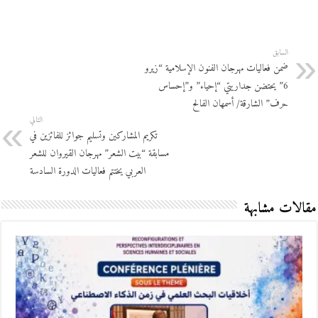
السابق
ضمن فعاليات مهرجان الفنون الإسلامية “زيرو
6” يحتضن جداريتي “إحياء” و”إحساس
حرف” الشارقة/ أسمهان الفالح
التالي
تكريم المشاركين وتسليم جوائز للفائزين في
مسابقة “بيت الشعر” مهرجان القيروان للشعر
العربي يختتم فعاليات الدورة السادسة
مقالات مشابهة