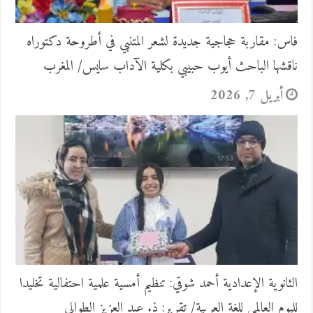
فاس: مقاربة حجاجية جديدة لشعر المتنبي في أطروحة دكتوراه
ناقشها الباحث أيوب حبيبي بكلية الآداب سايس/ المغرب
أبريل 7, 2026
الثانوية الإعدادية أحمد شوقي: تنظيم أمسية علمية احتفالية تخليدا
لليوم العالمي للغة العربية/ تقرير: ذ. عبد العزيز الطوالي