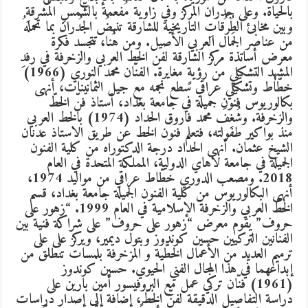
بالحياة. وعلى جدران المركز وفي زاوية مُفعمة بالشّمسِ المُشرقةِ
وبين مخابئ الطُرُقاتِ التاريخية للشارقة تنبضُ الجُدران بما تحملهُ
من عناصر الجَمال العربي الأصيل. ومن هُنا، تتجسد فكرة
معرض أساتذة مركز الشارقة لفن الخط العربي والزخرفة في رفدِ
المشهد التشكيلي من رؤيةٍ مغايرة. الفنّان محمد النوري (1966)
خطّاط وتشكيلي عراقي سطع نجمه مع جيل الثمانينات، أنهى
بكالوريوس فنون جميلة في جامعة بغداد، أستاذ فنّ الخطّ
والزخرفة. وشُغِفَ محمد فاروق الحداد (1974) بالخط العربي
منذ بواكير طفولته، فتعلم فنون الخط عن طريق الاستاذ عدنان
الشيخ عثمان. أنهى الحداد درجة الدكتوراه من كلية الفنون
الجميلة في جامعة لاهاي الدولية، المملكة المتحدة في العام
2018. ومصعب الدوري خطّاط عراقي من مواليد 1974،
أنهى البكالوريوس من كلية الفنون الجميلة جامعة بغداد، قسم
الخطّ العربي والزخرفة الإسلامية في العام 1999. “زهور على
حروف” يقوم معرض “زهور على حروف” على شراكة فنية بين
الفنانين التركيين حسين كوندوز وبتول ديمير، ويركز على على
ترميم العديد من الأعمال الخطّية و المزخرفة بلمسات تنطلق من
إبداعهما في هذا المجال الفني الحيوي. حسين كوندوز
(1961) فنّان تركي عمل مع البروفيسور أمين بارين على
دراسة التفاصيل الدقيقة لفنّ الخطّ، إضافة إلى إصدار دراسات