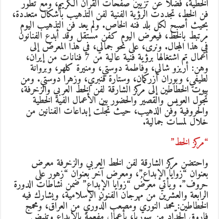
الخطية، فضلاً عن تزيين صفحات القرآن الكريم، ومع تطور
فن الخط، تجددت الرؤية الفنية لفن التذهيب بأشكال متعددة،
بحيث أصبح لكل بلد فنه الخاص. ولم يعد فن التذهيب اليوم
مرتبط بالخط، فيعرض اليوم كفن مستقل وقد أبدع الفنانون
في هذا المجال. ونرى، على نحو جمالي، في هذا المعرض إلى
أعمال تم اشتغالها برؤية فنية عالية من 7 فنانات من إيران،
وهن: أريزو شالي، وفاطمة دوستي، ومنيرة كلهر، وبروانة
لطيفي، وبوران أزركمان، وستارة قنبري، وزهرا دوستي. ومن
بيوت الخطاطين إلى مركز الشارقة لفن الخط العربي والزخرفة،
تجوّل العويس والقصير والحضور بين الأعمال الفية الخطية
والحروفية وفن الذهيب، حيث تجلّت إبداعات الفنانين من
خلال لمسات جمالية.
“مركز الخط”
واحتضن مركز الشارقة لفن الخط العربي والزخرفة معرض
بعنوان “زوايا الإبداع”، ومعرض آخر بعنوان “زهور على
حروف”. ويأتي معرضُ “زوايا الإبداع” ضمن نشاطات الدورة
الرابعة والعشرين من مهرجان الفنون الإسلامية، ويشارك فيه
الخطاطين: محمد النوري ومصعب الدّوري من العراق، ومحمج
فاروق الحدّاد من سوريا، بأعمال مفعمة بالإبداع وتنبض