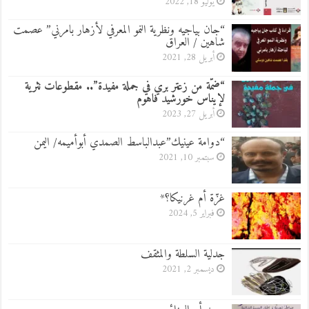
يوليو 18, 2022
“جان بياجيه ونظرية النمو المعرفي لأزهار بامرني” عصمت
شاهين / العراق
أبريل 28, 2021
“ضمّة من زعتر بري في جملة مفيدة”.. مقطوعات نثرية
لإيناس خورشيد فاهوم
أبريل 27, 2023
“دوامة عينيك”عبدالباسط الصمدي أبوأميمه/ اليمن
سبتمبر 10, 2021
غزّة أم غرنيكا؟*
فبراير 5, 2024
جدلية السلطة والمثقف
ديسمبر 2, 2021