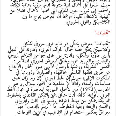
حيث اطلعوا على أعمال فنية متنوعة قدّمها برؤية جمالية لافتة،
واستمعوا إلى شروح حول المعاني التي تحملها الأعمال فضلاً عن
كيفية الاشتغال عليها، موضحاً أن المعرض يمزج ما بين
الكلاسيكي واللوني الحروفي.
“تجليات”
“تجليات” معرض خطّي ذو طابع لوني حروفي تشكيلي
وكلاسيكي يحكي قصّة جمال الحرف العربي، وقدرته على التجلّي
بأبهى صورة وشكل، وقدرته على خلق جوّ من التناغم الروحي
والبصري بواقع إبداعي. ويحكي المعرض الحروفي قصّة مراد
النفس البشرية، ورغبتها بالوصول لأبهى صور الجمال والإبداع
عن طريق تعلّقها الفلسفي بخالقها، وانصهارها وذوبانها في
الملكوت الإلهي، حيث إن الخطّ العربي كان وما زال يخلق
مساحات واسعة، وآفاقاً لا متناهية من التميّز. جلال إبراهيم
المحارب (1973) من الأسماء السورية المعاصرة في مجال الخطّ
العربي بأنواعه كافّة، فنّان متألّق يتميّز بالتمكّن القاعدي بالخطوط
العربية، يتمكّن من ضبط القواعد ونسبها في الثلث والديواني
والنسخ والرقعة وبقيّة الخطوط. أما “الرسم بالذهب” فهو
معرض يعكس استخدام فن التذهيب في تزيين اللوحات