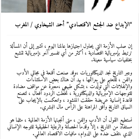
“الإبداع ضد الجشع الاقتصادي” أحمد الشيخاوي / المغرب
إن صلب الأزمة التي يحاول اجتيازها عالمنا اليوم ، تشير إلى أن المسألة
ترتبط بإمبريالية اقتصادية ، أكثر من أي تفسير آخر ،إمبريالية تتشبع
بخلفيات سياسية معينة.
وعبر التاريخ نجد الديكتاتوريات ،وقد صنعت أقنعة في مجالي الأدب
والفن ، للتعتيم على جرائمها ، بيد أن هناك بعض الاستثناءات
والإنفلاتات التي تولّدت ، بشكل طبيعي ،معبّرة عن مواقف مضادة
للتوجهات الإمبريالية والديكتاتورية ، تخطّت الردود أفعال ، لتصنع
قاعدة إنسانية عريضة حققت المنشود ، وانعكست بالإيجاب على
السياق التاريخ وأفق المراهنة على الرأس مال البشري.
نستطيع القول أن الأدب والفن ، متى أنجبتها الأزمة العالمية ، مثلما هو
مستفاد من التاريخ ، إلاّ وقدّما الحصانة والرعاية الحقيقية للتوجه الإنساني
الذي ،تقف ضده على الدوام، مافيات الاقتصاد العالمي.