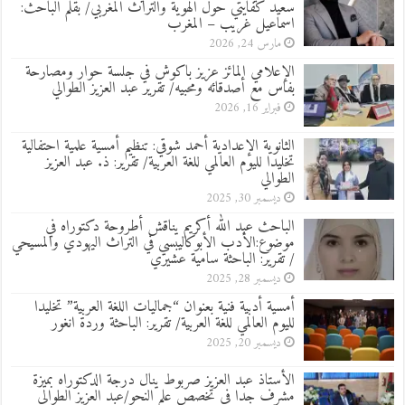
سعيد كفايتي حول الهوية والتراث المغربي/ بقلم الباحث:
اسماعيل غريب – المغرب
مارس 24, 2026
الإعلامي المائز عزيز باكوش في جلسة حوار ومصارحة
بفاس مع أصدقائه ومحبيه/ تقرير عبد العزيز الطوالي
فبراير 16, 2026
الثانوية الإعدادية أحمد شوقي: تنظيم أمسية علمية احتفالية
تخليدا لليوم العالمي للغة العربية/ تقرير: ذ. عبد العزيز
الطوالي
ديسمبر 30, 2025
الباحث عبد الله أكريم يناقش أطروحة دكتوراه في
موضوع:الأدب الأبوكاليبسي في التراث اليهودي والمسيحي
/ تقرير: الباحثة سامية عشيري
ديسمبر 28, 2025
أمسية أدبية فنية بعنوان “جماليات اللغة العربية” تخليدا
لليوم العالمي للغة العربية/ تقرير: الباحثة وردة انغور
ديسمبر 20, 2025
الأستاذ عبد العزيز صربوط ينال درجة الدكتوراه بميزة
مشرف جدا في تخصص علم النحو/عبد العزيز الطوالي