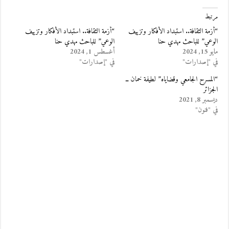
مرتبط
“أزمة الثقافة.. استبداد الأفكار وتزييف
“أزمة الثقافة.. استبداد الأفكار وتزييف
الوعي” للباحث مهدي حنا
الوعي” للباحث مهدي حنا
مايو 15, 2024
أغسطس 1, 2024
في "إصدارات"
في "إصدارات"
“المسرح الجامعي وقضاياه” لطيفة خمان ــ
الجزائر
ديسمبر 8, 2021
في "فنون"