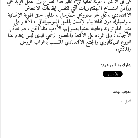
هي في الأخير ، عولمة ثقافية تؤجج نظير هذا الصراع بين الفعل الإبداعي
وراهن استنساخ الديكتاتوريات التي تتنفس إيقاعات الانتعاش
الاقتصادي ، على نحو صاروخي مسترسل ، مقابل خنق الهوية الإنسانية
، والحيلولة دون ثقافة بناء الإنسان بالمعنى السوسيوثقافي ، الأقدر على
منح العالم توازنه وعافيته ،مثلما يصبو إليها الأدب مثلما الفن ، عبر تعاقب
الأجيال ، وفي تمرده على الأقنعة والحضور الرسمي الذي ليس يخدم عدا
النزوع الديكتاتوري والجشع الاقتصادي المتسبب بالخراب الروحي
والمادي.
شارك هذا الموضوع:
معجب بهذه:
تحميل...