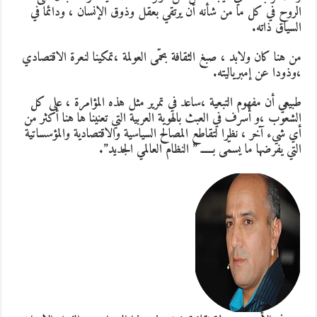
الروح في كل ما من شأنه أن يرتقي بعقل وذوق الإنسان ، ودائما في
السياق ذاته.
من هنا كان ولابد ، صبغ الثقافة بحمّى العولمة ،تمكينا لنعرة الاقتصادي
،وذودا عن إمبرياليته.
طبيعي أن مفهوم التبعية ،ساعد في تمرير مثل هذه المؤامرة ، على كل
الشعوب ،و أسرف في العبث بالهوية العربية التي تعنينا ها هنا أكثر من
أي شيء آخر ، نظرا لتقاطع المصالح السياسية والاقتصادية والمؤسساتية
التي يفرضها ما يسمّى بـــــ ” النظام العالمي الجديد”.