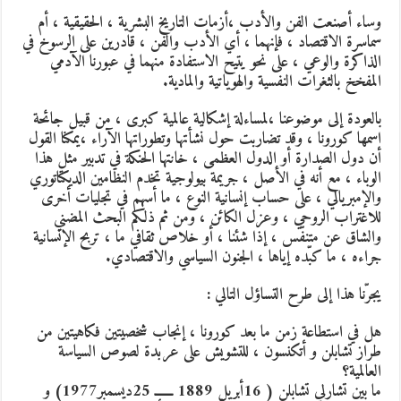
وساء أصنعت الفن والأدب ،أزمات التاريخ البشرية ، الحقيقية ، أم
سماسرة الاقتصاد ، فإنهما ، أي الأدب والفن ، قادرين على الرسوخ في
الذاكرة والوعي ، على نحو يتيح الاستفادة منهما في عبورنا الآدمي
المفخخ بالثغرات النفسية والهوياتية والمادية.
بالعودة إلى موضوعنا ،لمساءلة إشكالية عالمية كبرى ، من قبيل جائحة
اسمها كورونا ، وقد تضاربت حول نشأتها وتطوراتها الآراء ،يمكنا القول
أن دول الصدارة أو الدول العظمى ، خانتها الحنكة في تدبير مثل هذا
الوباء ، مع أنه في الأصل ، جريمة بيولوجية تخدم النظامين الديكتاتوري
والإمبريالي ، على حساب إنسانية النوع ، ما أسهم في تجليات أخرى
للاغتراب الروحي ، وعزل الكائن ، ومن ثم ذلكم البحث المضني
والشاق عن متنفّس ، إذا شئنا ، أو خلاص ثقافي ما ، تربح الإنسانية
جراءه ، ما كبّده إياها ، الجنون السياسي والاقتصادي.
يجرّنا هذا إلى طرح التساؤل التالي :
هل في استطاعة زمن ما بعد كورونا ، إنجاب شخصيتين فكاهيتين من
طراز تشابلن و أتكنسون ، للتشويش على عربدة لصوص السياسة
العالمية؟
ما بين تشارلي تشابلن ( 16أبريل 1889 ــــــ 25ديسمبر1977) و