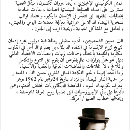
الممثل الكوميدي الإنجليزي ، أيضا ،روان أتكنسون، مبتكر شخصية
مستر بين ،في امتداد للصناعة السينمائية الصامتة ، جاءت صادمة
بخطابات الطفولة التي تتفجّر في الإنسان لما يكبر، واعتماد قوالب
للسخرية البيضاء الدالة على غرائبية معالجة معضلات اليومي والمعيش،
والتعامل مع المشاكل الحياتية بأريحية أقرب إلى الجنون .
قلت ،مابين الشخصيتين، أدب حقيقي ببطانة فنية ،وليس مجرد إدمان
التهريج لزرع الابتسامة في الشفاه الذابلة ، بل بصم نوافذ أمل في القلوب
المكلومة والمختنقة بأخطاء وحماقات لوبيات وعصابات الاقتصاد العالمي
،على نحو مخلّ بتوازنات عالم يفترض أن يقوم على التنوع والتكامل
والتلاقح ، لا الخلافات والمفاضلات العرقية والعقدية والألسنية.
لربما أضفنا إليهما ، نجم الفكاهة الممثل المغربي حسن الفذ ، المنحدر
من مدينة الدار البيضاء ،والمزداد بتاريخ 24نوفمبر عام 1962،وهو
المعرف بكوميداه السوداء المناهضة للديكتاتوريات بمختلف أقنعتها،وعمق
تأثيرها على باقي الإيديولوجيات التي تغذيها روح العولمة المتوحشة ،
ويحكمها خطاب الصهيو / أمركة.