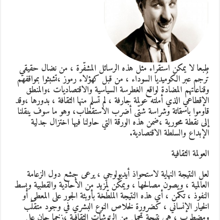
طبعا لا يمكن استقراء مثل هذه الرسائل المشفّرة ، من نضال حقيقي
تُرجم عبر الكوميديا السوداء ، من قبل كهؤلاء رموز ،تشبثوا بمواقفهم
وقناعاتهم المضادة لواقع الغطرسة السياسية والاقتصاديات ،والمنطق
الإقطاعي الذي أملته عولمة جارفة ، لم تسلم منها الثقافة ، بدورها ،وقد
قاوموا باستماتة وشراسة شتّى أضرب الاستقطاب، وهو ما سوف ينقلنا
إلى نقطة محورية ،ضمن هذه الورقة التي حاولنا فيها اختزال جدلية
الإبداع والسلطة الاقتصادية.
العولمة الثقافية
لعل النتيجة النهاية لاستحواذ أيديولوجي ، يرعى جشع دول الزعامة
العالمية ، ويصون مصالحها ، ويمكّن لمزيد من الأحادية والقطبية وبسط
النفوذ ، تكمن ، أي هذه النتيجة الملطّخة بأوبئة الجور على المعطى أو
الخيار الإنساني ، كضرورة لخلاص النوع البشري في وجود متقلّب
ومضطرب ، هي نتيجة تحمل من الرتوشات الثقافية ،زخما جان على