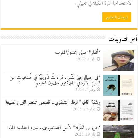
لاستخدامها المرة المقبلة في تعليقي.
أخر التدوينات
“أتغار؟”مونى بنحدو/المغرب
يناير 1, 2022
“في جنيالوجيا الشَّـر.. قراءاتٌ تأويليّة في مُنتخباتٍ من
السّردِ الأردنيّ” للدكتور خلدون امنيعم
نوفمبر 7, 2024
رشفة كافيه” لوفاء الشنفري.. قصص تنتصر للخير والطبيعة
فبراير 12, 2023
“عروس الغَرْقَة” لأمل الصخبوري.. سيرة انتفاضة الماء
يناير 19, 2025