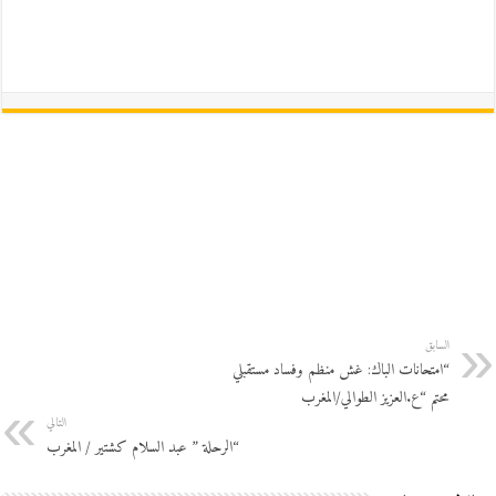
السابق
“امتحانات الباك: غش منظم وفساد مستقبلي
محتم “ع.العزيز الطوالي/المغرب
التالي
“الرحلة ” عبد السلام كشتير / المغرب