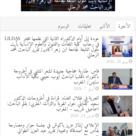
ومصارحة بفاس مع أصدقائه ومحبيه/ تقرير عبد
احتفالية تخليدا لليوم العالمي للغة العربية/ تقرير: ذ.
الإنسانية بأيت ملول التابعة لجامعة ابن زهر أكادير/
أطروحة دكتوراه ناقشها الباحث أيوب حبيبي بكلية
الدكتور سعيد كفايتي حول الهوية والتراث المغربي/
العزيز الطوالي
عبد العزيز الطوالي
الآداب سايس/ المغرب
تقرير الباحث محمد الرحالي
بقلم الباحث: اسماعيل غريب – المغرب
الأخيرة
الأشهر
تعليقات
الوسوم
عودة إلى أيام الدكتوراه الثانية التي نظمها مختبر LILDAS
في رحاب كلية اللغات والفنون والعلوم الإنسانية بأيت
ملول التابعة لجامعة ابن زهر أكادير/ تقرير الباحث محمد
الرحالي
يونيو 29, 2026
فاس: مقاربة حجاجية جديدة لشعر المتنبي في أطروحة
دكتوراه ناقشها الباحث أيوب حبيبي بكلية الآداب
سايس/ المغرب
أبريل 7, 2026
العبرية في ظلال الضاد: قراءة في أطروحات الدكتور
سعيد كفايتي حول الهوية والتراث المغربي/ بقلم الباحث:
اسماعيل غريب – المغرب
مارس 24, 2026
الإعلامي المائز عزيز باكوش في جلسة حوار ومصارحة
بفاس مع أصدقائه ومحبيه/ تقرير عبد العزيز الطوالي