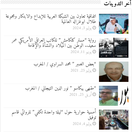
أخر التدوينات
اتفاقية تعاون بين الشبكة العربية للإبداع والابتكار ومجموعة
طلال ابوغزاله العالمية
يوليو 3, 2024
رواية “مستر كلكامش” للكاتب العراقي الأمريكي عمر
سعيد.. الوطن بين الميلاد والنشأة والإقامة
يونيو 11, 2024
“بعض الصبر ” محمد السراوي / المغرب
يوليو 25, 2021
“مقهى بيكاسو ” نور الدين التيجاني / المغرب
أبريل 25, 2021
أمسية حوارية حول “ليلة واحدة تكفي” للروائي قاسم
توفيق
يوليو 4, 2024