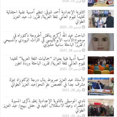
فبراير 16, 2026
الثانوية الإعدادية أحمد شوقي: تنظيم أمسية علمية احتفالية
تخليدا لليوم العالمي للغة العربية/ تقرير: ذ. عبد العزيز
الطوالي
ديسمبر 30, 2025
الباحث عبد الله أكريم يناقش أطروحة دكتوراه في
موضوع:الأدب الأبوكاليبسي في التراث اليهودي والمسيحي
/ تقرير: الباحثة سامية عشيري
ديسمبر 28, 2025
أمسية أدبية فنية بعنوان “جماليات اللغة العربية” تخليدا
لليوم العالمي للغة العربية/ تقرير: الباحثة وردة انغور
ديسمبر 20, 2025
الأستاذ عبد العزيز صربوط ينال درجة الدكتوراه بميزة
مشرف جدا في تخصص علم النحو/عبد العزيز الطوالي
نوفمبر 28, 2025
نادي الموسيقى بالثانوية الإعدادية يخلد ذكرى المسيرة
الخضراء وعيد الاستقلال المجيد في حفل بهيج/ عبد العزيز
الطوالي
نوفمبر 20, 2025