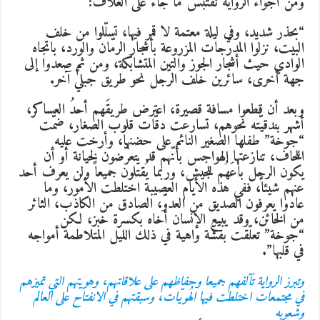
ومن أجواء الرواية نقتبس ما جاء على الغلاف:
“بحذر شديد، وفي ليلة معتمة لا قمر فيها، تسلّلوا من خلف
البيت، نزلوا المدرّجات المزروعة بأشجار الرمّان والورد، باتجاه
الوادي حيث أشجار الجوز والتين المتشابكة، ومن ثم صعدوا إلى
جهة أخرى، سائرين خلف الرجل نحو طريق جبليّ آخر.
وبعد أن قطعوا مسافة قصيرة، اعترض طريقَهم أحدُ العساكر،
أشهر بندقيّته نحوهم، تسارعت دقّات قلوب الصغار، ضمّت
“جوخة” طفلها الصغير النائم على حضنها، وأرخت عليه
اللحاف، تنازعتها الهواجس بأنّهم قد يتعرّضون لخيانة أو أن
يكون الرجل باعَهُم للجيش، وربما يُقتلون جميعاً ولن يعرف أحد
عنهم شيئاً، ففي هذه الأيام العصيبة اختلطت الأمور، وما
عادوا يعرفون الصديق من العدوّ، الصادق من الكاذب، الثائر
من الخائن، وقد يبيع الإنسان أخاه بكسرة خبز، لكن
“جوخة” تعلّقت بقشّة واهية في ذلك الليل المتلاطمة أمواجه
في قلبها”.
وتبرز الرواية تآلفهم جميعا وحفاظهم على علاقاتهم، وهويتهم التي تميزهم
في مجتمعات اختلطت فيها الهُويّات، وسبقتهم في الانفتاح على العالم
وشعوبه