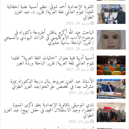
الثانوية الإعدادية أحمد شوقي: تنظيم أمسية علمية احتفالية
تخليدا لليوم العالمي للغة العربية/ تقرير: ذ. عبد العزيز
الطوالي
ديسمبر 30, 2025
الباحث عبد الله أكريم يناقش أطروحة دكتوراه في
موضوع:الأدب الأبوكاليبسي في التراث اليهودي والمسيحي
/ تقرير: الباحثة سامية عشيري
ديسمبر 28, 2025
أمسية أدبية فنية بعنوان “جماليات اللغة العربية” تخليدا
لليوم العالمي للغة العربية/ تقرير: الباحثة وردة انغور
ديسمبر 20, 2025
الأستاذ عبد العزيز صربوط ينال درجة الدكتوراه بميزة
مشرف جدا في تخصص علم النحو/عبد العزيز الطوالي
نوفمبر 28, 2025
نادي الموسيقى بالثانوية الإعدادية يخلد ذكرى المسيرة
الخضراء وعيد الاستقلال المجيد في حفل بهيج/ عبد العزيز
الطوالي
نوفمبر 20, 2025