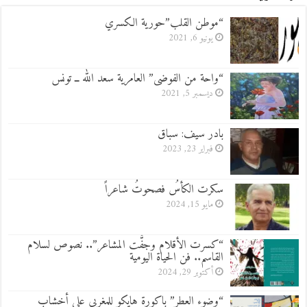
“موطن القلب”حورية الكسري
يونيو 6, 2021
“واحة من الفوضى” العامرية سعد الله ــ تونس
ديسمبر 5, 2021
بادر سيف: سباق
فبراير 23, 2023
سكرت الكأسُ فصحوتُ شاعراً
مايو 15, 2024
“كسرت الأقلام وجفَّت المشاعر”.. نصوص لسلام
القاسم.. فن الحياة اليومية
أكتوبر 29, 2024
“وضوء العطر” باكورة هايكو للمغربي علي أخشاب