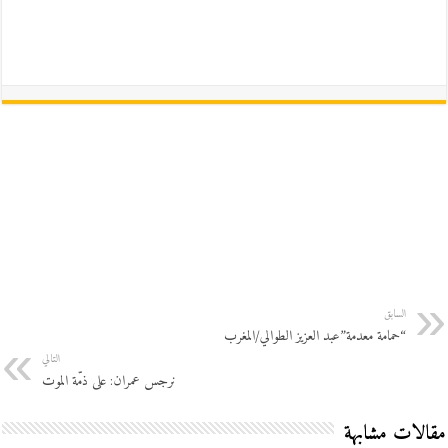
السابق
“حمامة معدمة”عبد العزيز الطوالي/المغرب
التالي
نرجس عمران: على ذمّة الموت
مقالات مشابهة