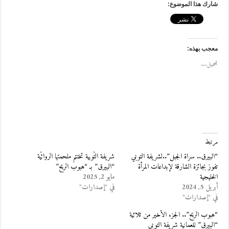
شارك هذا الموضوع:
معجب بهذه:
تحميل...
مرتبط
“البيرق.. سراة الجبل”..لشريفة التوبي
شريفة التّوبية تختتم ملحمتها الروائيّة
تفوز بجائزة الشارقة لإبداعات المرأة
“البيرق” بـ “هبوب الريح”
الخليجية
مايو 2, 2025
أبريل 5, 2024
في "إصدارات"
في "إصدارات"
“هبوب الريح”.. الجزء الأخير من ثلاثية
“البيرق” للعمانية شريفة التوبي