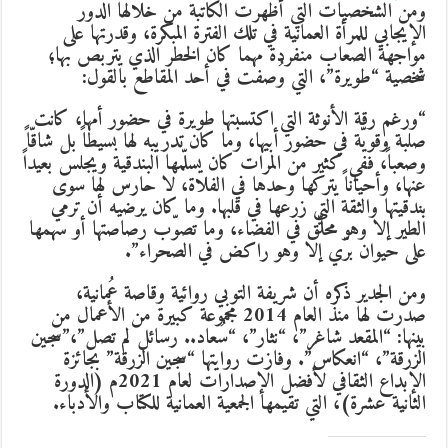
ومن الشخصيات التي أظهرت الكاتبة من خلالها الدور
الإيجابي للمرأة العمانية في تلك الفترة المبكرة، وقدرتها على
مواجهة الصعاب منفردة مهما كان الخطر الذي يتربص بها؛
شخصية “طويرة”، التي وُصفت في أحد المقاطع بالقول:
“ورغم رقة الأنوثة التي اكتسبتها طويرة في حضور أمها، كانت
صلبة وقويّة في حضور أبيها، وما كان تدريبه لها بسيطاً بل شاقّاً
وصعباً، ففي كثير من المرات كان يسلّمها البندقية ويجلس بعيداً
عنها، وأحياناً يتركها وحدها في الفلاة، لا حارس لها سوى
بندقيتها والثقة التي زرعها في قلبها. وما كان يرضيه أن ترمي
الطير إلا وهو محلّق في الفضاء، وما تصوّب رصاصتها أو سهمها
على حيوان برّي إلا وهو راكض في الصحراء”.
ومن الجدير ذكره أن شريفة التوبي روائية وقاصة عُمانية،
صدرت لها منذ العام 2014 مجموعة كبيرة من الأعمال من
بينها: “المقعد شاغر”، “نثار”، “سُعاد.. رسائل لم تصل”،”سجين
الزرقة”، “انعكاس”. وفازت روايتها “سجين الزرقة” بجائزة
الإبداع الثقافي لأفضل الإصدارات لعام 2021م (الدورة
الثانية عشرة)، التي تقيمها الجمعية العمانية للكتاب والأدباء.