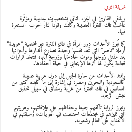
شريفة التوبي
ويلتقي القارئ في الجزء الثاني بشخصيات جديدة ومؤثّرة
عاشت تلك الفترة العصيبة وكانت وقوداً لنار الحرب المستعرة
فيها.
كما تُبرز الأحداث دور المرأة في تلك الفترة عبر شخصية “عويدة”
أرملة “ناصر” التي تجد نفسَها وحيدةً تصارع أقدارها وأحزانها
بعد مقتل زوجها وموت خادمتها وزوجة ابنها، فتتخذ قرارات
شجاعة يكون لها أثرها الإيجابي في حياة أحفادها.
وتمتد الأحداث من حارة الجبل إلى دول عربية عديدة
كالسعودية والبحرين ومصر، في إشارة إلى ما كابده كثير من
العمانيين في تلك الفترة من غربة ومشاق في سبيل تحقيق
عيش كريم..
وتبرز الرواية تآلفهم جميعا وحفاظهم على علاقاتهم، وهويتهم
التي تميزهم في مجتمعات اختلطت فيها الهُويّات، وسبقتهم في
الانفتاح على العالم وشعوبه.