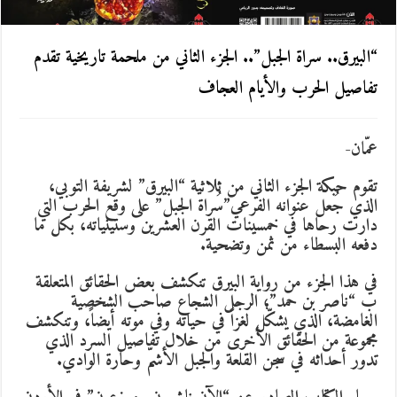
“البيرق.. سراة الجبل”.. الجزء الثاني من ملحمة تاريخية تقدم
تفاصيل الحرب والأيام العجاف
عمّان-
تقوم حبكة الجزء الثاني من ثلاثية “البيرق” لشريفة التوبي،
الذي جُعل عنوانه الفرعي”سُراة الجبل” على وقع الحرب التي
دارت رحاها في خمسينات القرن العشرين وستينياته، بكل ما
دفعه البسطاء من ثمن وتضحية.
في هذا الجزء من رواية البيرق تنكشف بعض الحقائق المتعلقة
ب “ناصر بن حمد”؛ الرجل الشجاع صاحب الشخصية
الغامضة، الذي يشكّل لغزاً في حياته وفي موته أيضاً، وتنكشف
مجموعة من الحقائق الأخرى من خلال تفاصيل السرد الذي
تدور أحداثه في سجن القلعة والجبل الأشمّ وحارة الوادي.