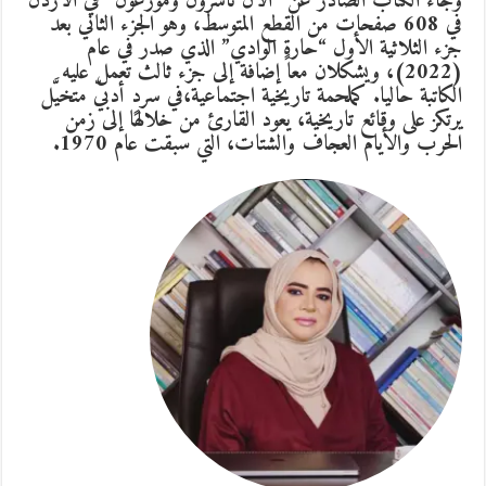
وجاء الكتاب الصادر عن “الآن ناشرون وموزعون” في الأردن
في 608 صفحات من القطع المتوسط، وهو الجزء الثاني بعد
جزء الثلاثية الأول “حارة الوادي” الذي صدر في عام
(2022)، ويشكلان معاً إضافة إلى جزء ثالث تعمل عليه
الكاتبة حاليا. كملحمة تاريخية اجتماعية،في سردٍ أدبيّ متخيَّل
يرتكز على وقائع تاريخية، يعود القارئ من خلالها إلى زمن
الحرب والأيام العجاف والشتات، التي سبقت عام 1970.