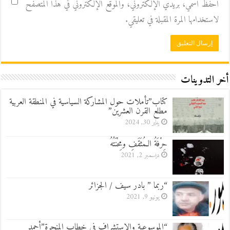
احفظ اسمي، بريدي الإلكتروني، والموقع الإلكتروني في هذا المتصفح
لاستخدامها المرة المقبلة في تعليقي.
أخر التدوينات
كتاب”تأملات حول المشاركة السياسية في المنطقة العربية
مطلع القرن العشرين”
يناير 30, 2024
حِرْفَةُ الـمُثَقَفِ ومِحْنَتُهُ
ديسمبر 2, 2021
“ربما ” بادر سيف / الجزائر
يونيو 9, 2021
“الموسوعية والاستشراف في خطاب المنجرة”أحمد