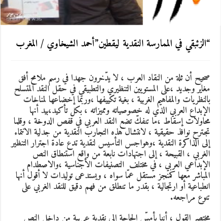
“الزئبقي في الممارسة النقدية ليقطين”أحمد الشيخاوي / المغرب
صحيح أن ثلة من النقاد العرب ، لا يدّخرون جهدا في رسم ملامح أفق
مغاير وجديد ،على المستويين التنظيري والتطبيقي في حقل النقد المتسلح
بالنظريات والمفاهيم الغربية ، بغية تكييفها ،وربما إخضاعها لمناخات
الإبداع العربي الذي له خصوصياته ومميزاته ، بكل تأكيد،بيد أنها
محاولات إسقاط ،ما تنفكّ تضع النقد العربي في قفص الدوخة ، وقلما
تجترح نوافذ حقيقية ، لانتشال هذه التجارب النقدية من جدلية الانتماء
إلى الذاكرة النقدية ،وهواجس التأسيس لنقدية تدع عادة اجترار التنظير
الغربي ، القبيحة ، إلى اجتهادات نابعة من واقع استنطاق النص
الإبداعي العربي ، في مختلف التصنيفات الأجناسية ،والاصطدام
المباشر معها كمنجز مستقل عمّا سواه ، ويستدعى توليدات لا أقول أنها
انطباعية أو ارتجالية ، بقدر ما تنطلق من فهم دقيق للنقد الغربي على
تنوع مراجعه.
مختصر القول ، أننا بأمسّ الحاجة إلى نقدية عربية من داخل النص