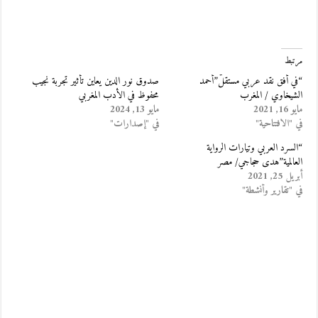
مرتبط
“في أفق نقد عربي مستقلّ”أحمد
صدوق نور الدين يعاين تأثير تجربة نجيب
الشيخاوي / المغرب
محفوظ في الأدب المغربي
مايو 16, 2021
مايو 13, 2024
في "الافتتاحية"
في "إصدارات"
“السرد العربي وتيارات الرواية
العالمية”هدى حجاجي/ مصر
أبريل 25, 2021
في "تقارير وأنشطة"