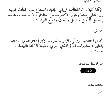
مؤكدا كيف أن الخطاب الروائي الجديد، استطاع قلب المعادلة فتوجه
إلى المتلقي معتما ومتوترا ،كضرب من استفزاز ، لا بد منه ، ومحرضا
إياه على التأويل والتأمل والبحث وتنويع القراءات.
هامش:
تحليل الخطاب الروائي : الزمن ـ السرد ـ التبئير {منجز نقدي} ،سعيد
يقطين ، منشورات المركز الثقافي العربي ، طبعة 2005،البيضاء ـ
بيروت .
شارك هذا الموضوع:
معجب بهذه:
تحميل...