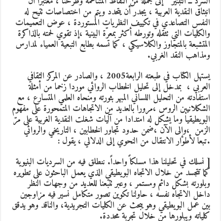
السرد ــ التبئير ” إلى جملة من النقاط المتناغمة وطرحنا ، معتبرا أن
انبثاق النقدية العربية ، يجدر أن يتحدد ويتم من اختصاصات تتيح له
النفس التصاعدي في تكييف النظريات المستوردة ، عوض التعميمات
والكليات التي تثقله وتورطه أكثر بمعرّة البينية ،إذ تقوي لحمته بالذاكرة
المتشبعة بالمتجاوز والكلاسيكي ، كما تسمه بطابع التبعية العمياء لمدارس
ومذاهب النقد الغربي.
يستهل الكتاب في طبعته الرابعة2005 ، والصادر عن المركز الثقافي
العربي ، بمدخل إلى تحليل الخطاب الروائي موردا زخما من أمثلة
استفادته من التحليل اللساني المبهر بثورته ومنحاه العلمي المتسارع ، مع
الشكلانيين الروس ،مرورا بالعديد من الاتجاهات المتمحورة على مفهوم
البويطيقيا وما يشكل له امتدادا من آليات شغلت النقدية الغربية على مرّ
الزمن ،وإلى الآن ،ضمن حدود تجاور الخطابين ، التاريخي والروائي
.تبعا لأطوار الانتقال من النحوي إلى الدلالي ، يقول :
[ نسلك في تحليلنا هذا مسلكاً واحداً. ننطلق فيه من السرديات البنيوية
كما تتجسد من خلال الاتجاه البويطيقي الذي يعمل الباحثون على تطويره
وبلورته بشكل دائم ومستمر ، وعبر تتبعنا للعديد من وجهات النظر
داخل الاتجاه نفسه ، حاولنا تكوين تصور متكامل نسير فيه مزاوجين
بين عمل البويطيقي وهو يبحث عن الكليات التجريدية، والناقد وهو يدقق
كلياته ويبلورها من خلال تجربة محددة.