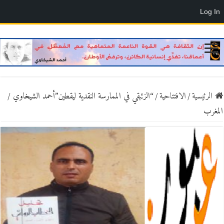
Log In
الرئيسية
/
الافتتاحية
/
“الزئبقي في الممارسة النقدية ليقطين”أحمد الشيخاوي /
المغرب