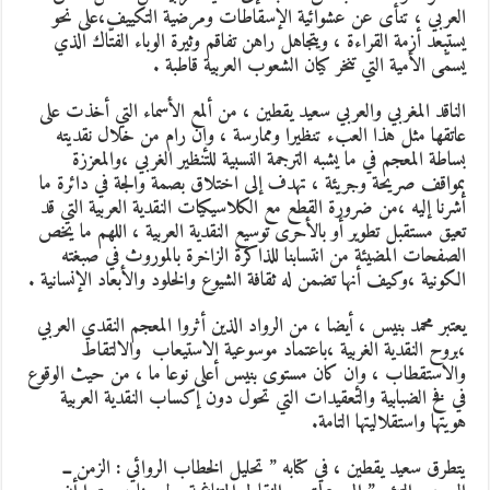
العربي ، تنأى عن عشوائية الإسقاطات ومرضية التكييف،على نحو
يستبعد أزمة القراءة ، ويتجاهل راهن تفاقم وثيرة الوباء الفتّاك الذي
يسمّى الأمية التي تنخر كيان الشعوب العربية قاطبة .
الناقد المغربي والعربي سعيد يقطين ، من ألمع الأسماء التي أخذت على
عاتقها مثل هذا العبء تنظيرا وممارسة ، وإن رام من خلال نقديته
بساطة المعجم في ما يشبه الترجمة النسبية للتنظير الغربي ،والمعززة
بمواقف صريحة وجريئة ، تهدف إلى اختلاق بصمة والجة في دائرة ما
أشرنا إليه ،من ضرورة القطع مع الكلاسيكيات النقدية العربية التي قد
تعيق مستقبل تطوير أو بالأحرى توسيع النقدية العربية ، اللهم ما يخص
الصفحات المضيئة من انتسابنا للذاكرة الزاخرة بالموروث في صبغته
الكونية ،وكيف أنها تضمن له ثقافة الشيوع والخلود والأبعاد الإنسانية .
يعتبر محمد بنيس ، أيضا ، من الرواد الذين أثروا المعجم النقدي العربي
،بروح النقدية الغربية ،باعتماد موسوعية الاستيعاب والالتقاط
والاستقطاب ، وإن كان مستوى بنيس أعلى نوعا ما ، من حيث الوقوع
في فخ الضبابية والتعقيدات التي تحول دون إكساب النقدية العربية
هويتها واستقلاليتها التامة.
يتطرق سعيد يقطين ، في كتابه ” تحليل الخطاب الروائي : الزمن ــ