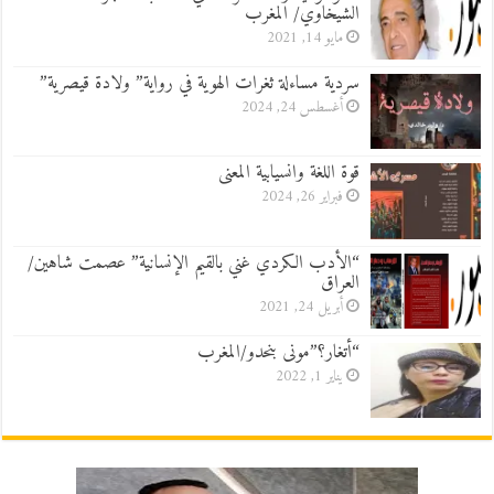
الشيخاوي/ المغرب
مايو 14, 2021
سردية مساءلة ثغرات الهوية في رواية” ولادة قيصرية”
أغسطس 24, 2024
قوة اللغة وانسيابية المعنى
فبراير 26, 2024
“الأدب الكردي غني بالقيم الإنسانية” عصمت شاهين/
العراق
أبريل 24, 2021
“أتغار؟”مونى بنحدو/المغرب
يناير 1, 2022