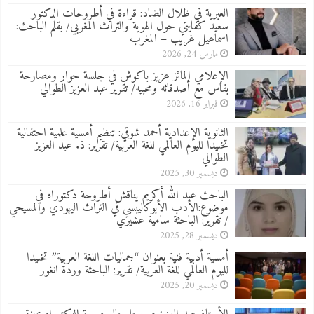
العبرية في ظلال الضاد: قراءة في أطروحات الدكتور
سعيد كفايتي حول الهوية والتراث المغربي/ بقلم الباحث:
اسماعيل غريب – المغرب
مارس 24, 2026
الإعلامي المائز عزيز باكوش في جلسة حوار ومصارحة
بفاس مع أصدقائه ومحبيه/ تقرير عبد العزيز الطوالي
فبراير 16, 2026
الثانوية الإعدادية أحمد شوقي: تنظيم أمسية علمية احتفالية
تخليدا لليوم العالمي للغة العربية/ تقرير: ذ. عبد العزيز
الطوالي
ديسمبر 30, 2025
الباحث عبد الله أكريم يناقش أطروحة دكتوراه في
موضوع:الأدب الأبوكاليبسي في التراث اليهودي والمسيحي
/ تقرير: الباحثة سامية عشيري
ديسمبر 28, 2025
أمسية أدبية فنية بعنوان “جماليات اللغة العربية” تخليدا
لليوم العالمي للغة العربية/ تقرير: الباحثة وردة انغور
ديسمبر 20, 2025