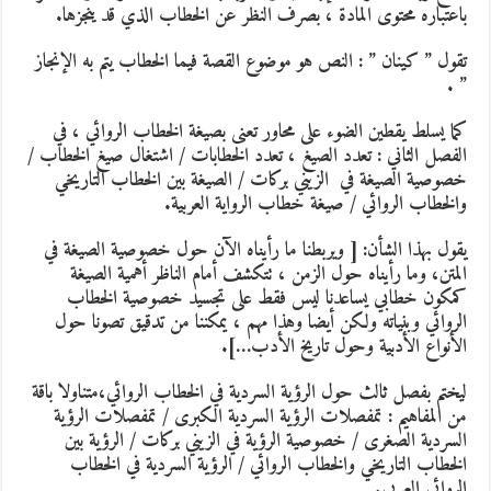
باعتباره محتوى المادة ، بصرف النظر عن الخطاب الذي قد ينجزها.
تقول ” كينان ” : النص هو موضوع القصة فيما الخطاب يتم به الإنجاز
” .
كما يسلط يقطين الضوء على محاور تعنى بصيغة الخطاب الروائي ، في
الفصل الثاني : تعدد الصيغ ، تعدد الخطابات / اشتغال صيغ الخطاب /
خصوصية الصيغة في الزيني بركات / الصيغة بين الخطاب التاريخي
والخطاب الروائي / صيغة خطاب الرواية العربية.
يقول بهذا الشأن: [ ويربطنا ما رأيناه الآن حول خصوصية الصيغة في
المتن، وما رأيناه حول الزمن ، تتكشف أمام الناظر أهمية الصيغة
كمكون خطابي يساعدنا ليس فقط على تجسيد خصوصية الخطاب
الروائي وبنياته ولكن أيضا وهذا مهم ، يمكننا من تدقيق تصونا حول
الأنواع الأدبية وحول تاريخ الأدب…].
ليختم بفصل ثالث حول الرؤية السردية في الخطاب الروائي،متناولا باقة
من المفاهيم : تمفصلات الرؤية السردية الكبرى / تمفصلات الرؤية
السردية الصغرى / خصوصية الرؤية في الزيني بركات / الرؤية بين
الخطاب التاريخي والخطاب الروائي / الرؤية السردية في الخطاب
الروائي العربي.