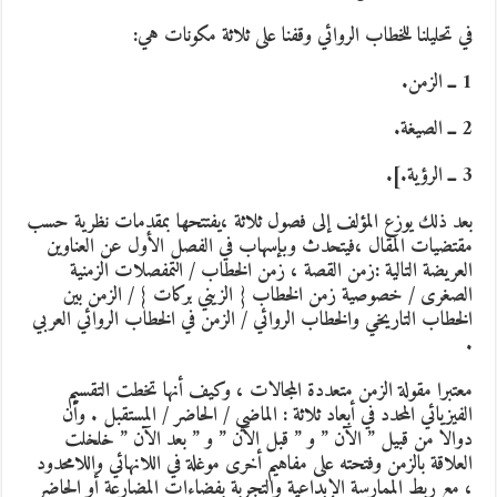
في تحليلنا للخطاب الروائي وقفنا على ثلاثة مكونات هي:
1 ــ الزمن.
2 ــ الصيغة.
3 ــ الرؤية.].
بعد ذلك يوزع المؤلف إلى فصول ثلاثة ،يفتتحها بمقدمات نظرية حسب
مقتضيات المقال ،فيتحدث وبإسهاب في الفصل الأول عن العناوين
العريضة التالية :زمن القصة ، زمن الخطاب / التمفصلات الزمنية
الصغرى / خصوصية زمن الخطاب { الزيني بركات } / الزمن بين
الخطاب التاريخي والخطاب الروائي / الزمن في الخطاب الروائي العربي
.
معتبرا مقولة الزمن متعددة المجالات ، وكيف أنها تخطت التقسيم
الفيزيائي المحدد في أبعاد ثلاثة : الماضي / الحاضر / المستقبل . وأن
دوالا من قبيل ” الآن ” و ” قبل الآن ” و ” بعد الآن ” خلخلت
العلاقة بالزمن وفتحته على مفاهيم أخرى موغلة في اللانهائي واللامحدود
، مع ربط الممارسة الإبداعية والتجربة بفضاءات المضارعة أو الحاضر