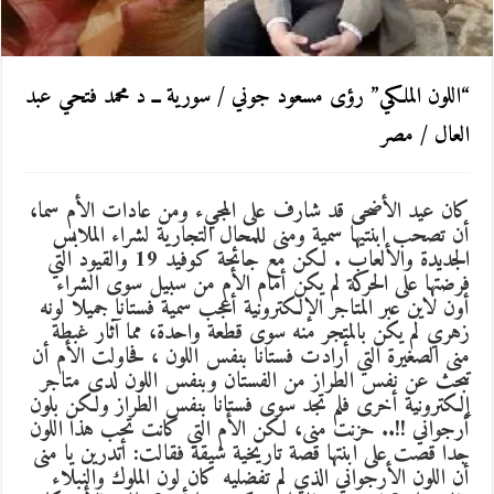
“اللون الملكي” رؤى مسعود جوني / سورية ــ د محمد فتحي عبد
العال / مصر
كان عيد الأضحى قد شارف على المجيء ومن عادات الأم سما،
أن تصحب ابنتيها سمية ومنى للمحال التجارية لشراء الملابس
الجديدة والألعاب . لكن مع جائحة كوفيد 19 والقيود التي
فرضتها على الحركة لم يكن أمام الأم من سبيل سوى الشراء
أون لاين عبر المتاجر الإلكترونية أعجب سمية فستانا جميلا لونه
زهري لم يكن بالمتجر منه سوى قطعة واحدة، مما آثار غبطة
منى الصغيرة التي أرادت فستانا بنفس اللون ، فحاولت الأم أن
تبحث عن نفس الطراز من الفستان وبنفس اللون لدى متاجر
إلكترونية أخرى فلم تجد سوى فستانا بنفس الطراز ولكن بلون
أرجواني !!.. حزنت منى، لكن الأم التي كانت تحب هذا اللون
جدا قصت على ابنتها قصة تاريخية شيقة فقالت: أتدرين يا منى
أن اللون الأرجواني الذي لم تفضليه كان لون الملوك والنبلاء