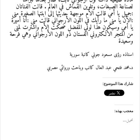
مادة صيغية ذات لون أرجواني ثابت، صار بعدها نبراسا
لصناعة الصبغات، وتلوين القماش في العالم . قالت الفتاتان
:جميل يا أمي قالت الأم موجهة حديثها إلى ابنتها الصغيرة منى
:الآن يا منى ما رأيك في اللون الأرجواني قالت منى :أنا أميرة
يا أمي وسيكون هذا لوني المفضل ضحكت الأم واشترت لمنى
من المتجر الالكتروني الفستان ذو اللون الأرجواني وهي فرحة
وسعيدة
استاذه رؤى مسعود جوني كاتبة سورية
د.محمد فتحي عبد العال كاتب وباحث وروائي مصري
شارك هذا الموضوع:
معجب بهذه:
تحميل...