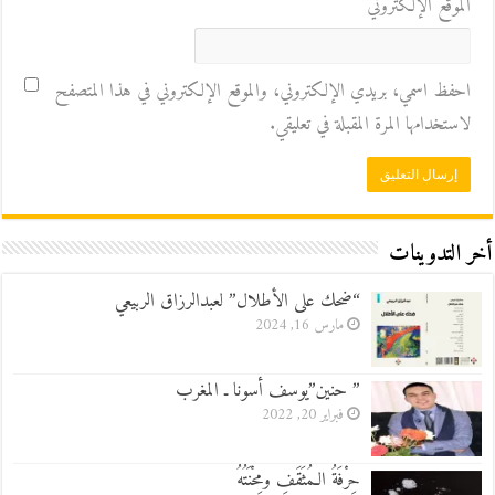
الموقع الإلكتروني
احفظ اسمي، بريدي الإلكتروني، والموقع الإلكتروني في هذا المتصفح
لاستخدامها المرة المقبلة في تعليقي.
أخر التدوينات
“ضحك على الأطلال” لعبدالرزاق الربيعي
مارس 16, 2024
” حنين”يوسف أسونا ـ المغرب
فبراير 20, 2022
حِرْفَةُ الـمُثَقَفِ ومِحْنَتُهُ