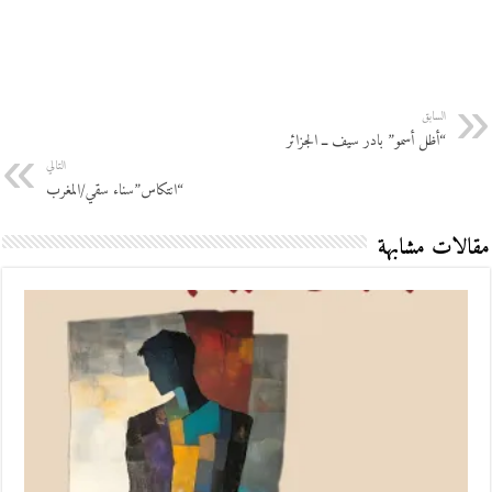
السابق
“أظل أسمو” بادر سيف ــ الجزائر
التالي
“انتكاس”سناء سقي/المغرب
مقالات مشابهة