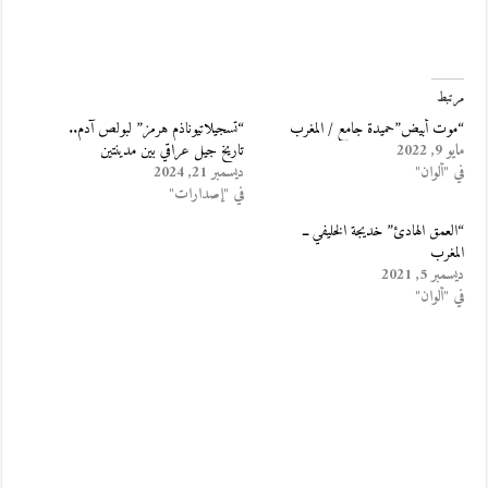
مرتبط
“موت أبيض”حميدة جامع / المغرب
“تسجيلاتيوناذم هرمز” لبولص آدم..
مايو 9, 2022
تاريخ جيل عراقي بين مدينتين
في "ألوان"
ديسمبر 21, 2024
في "إصدارات"
“العمق الهادئ” خديجة الخليفي ــ
المغرب
ديسمبر 5, 2021
في "ألوان"