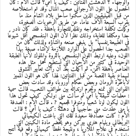
والوجهاء ؟ اندهشت الفتاتين :كيف يا أمي؟ قالت الأم :كان
الحصول على اللون الأرجواني صعب المنال وقد تم استخلاصه
من قبل الفينيقيين الذين سكنوا ساحل بلاد الشام منذ ما
يقرب السبعة آلاف عاما. عن طريق الرخويات الصغيرة،
وكانت تكلفة استخراجه ونقله للتجارة باهظة . فقد كان نادر
جدًا ومكلفا للغاية، وذلك نظرًا لأن اللون البنفسجي أقل شيوعًا
في الطبيعة نفسها” بل ينبغي صنعه وإنشاؤه ولذلك كان من
الصعب جدًا الحصول على الموارد اللازمة لإنشاء صبغة بهذا
اللون، وعليه ارتبط اللون البنفسجي بالثروة والملوك لأنها الطبقة
الوحيدة في كثير من الأحيان التي تستطيع تحمل مثل هذه
العناصر باهظة الثمن. ثم أكملت بعد أن رأت تعابير التشوق
لسماع بقية القصة من قبل الفتاتين: لهذا كان هو اللون المميز
لأباطرة الرومان وبعض حكام أوروبا، وقد سادت بعض
القوانين التي تمنع وتجرم ارتدائه بين طوائف الشعب. قالت سمية
: معلمات شيقة يا أمي ثم سألت منى :ولكن كيف تحول هذا
اللون ليكون لونا شعبيا ومتوفرا للجميع ? . قالت الأم : الصدفة
يا منى عقدت منى حاجبيها في دهشة :كيف يا أمي ؟ قالت
الأم : كانت مصادفة سعيدة تلك التي باغتت الكيميائي
البريطاني ويليام هنري بيركن وهو يحضر مادة الكينين التي
تستخدم في علاج الملاريا ، ونتيجة لخطأ كيميائي وقع فيه أنتج