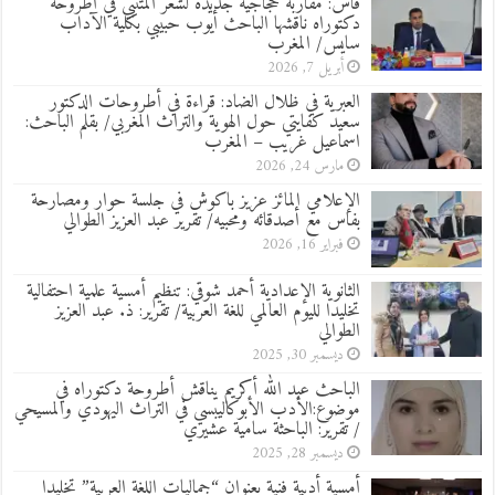
فاس: مقاربة حجاجية جديدة لشعر المتنبي في أطروحة
دكتوراه ناقشها الباحث أيوب حبيبي بكلية الآداب
سايس/ المغرب
أبريل 7, 2026
العبرية في ظلال الضاد: قراءة في أطروحات الدكتور
سعيد كفايتي حول الهوية والتراث المغربي/ بقلم الباحث:
اسماعيل غريب – المغرب
مارس 24, 2026
الإعلامي المائز عزيز باكوش في جلسة حوار ومصارحة
بفاس مع أصدقائه ومحبيه/ تقرير عبد العزيز الطوالي
فبراير 16, 2026
الثانوية الإعدادية أحمد شوقي: تنظيم أمسية علمية احتفالية
تخليدا لليوم العالمي للغة العربية/ تقرير: ذ. عبد العزيز
الطوالي
ديسمبر 30, 2025
الباحث عبد الله أكريم يناقش أطروحة دكتوراه في
موضوع:الأدب الأبوكاليبسي في التراث اليهودي والمسيحي
/ تقرير: الباحثة سامية عشيري
ديسمبر 28, 2025
أمسية أدبية فنية بعنوان “جماليات اللغة العربية” تخليدا