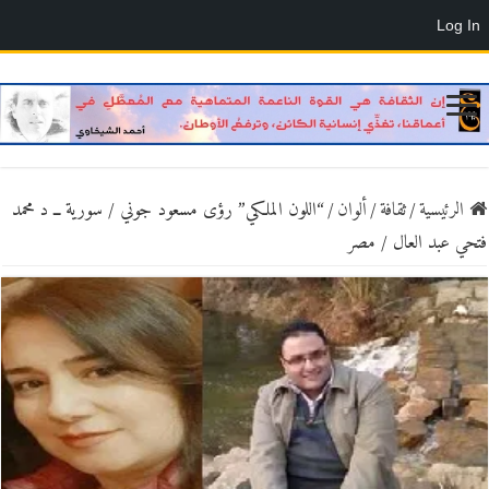
Log In
الرئيسية
/
ثقافة
/
ألوان
/
“اللون الملكي” رؤى مسعود جوني / سورية ــ د محمد
فتحي عبد العال / مصر