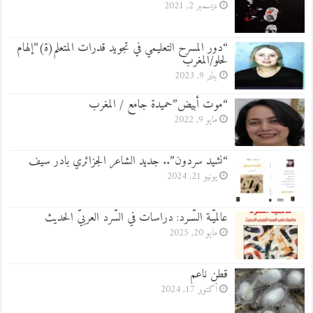
ديسمبر 2, 2021
“دور المسرح التعليمي في تجويد قدرات المتعلم(ة)”إلهام
لحلو/المغرب
يناير 9, 2023
“موت أبيض”حميدة جامع / المغرب
مايو 9, 2022
“نشيد سردون”.. جديد الشاعر الجزائري بادر سيف
يونيو 21, 2024
عالميّـة السّـرد: دراسات في السّرد العربيّ الحديث
مايو 20, 2025
قطن ناعم
أكتوبر 17, 2024