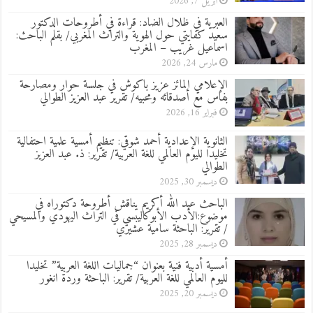
أبريل 7, 2026
العبرية في ظلال الضاد: قراءة في أطروحات الدكتور
سعيد كفايتي حول الهوية والتراث المغربي/ بقلم الباحث:
اسماعيل غريب – المغرب
مارس 24, 2026
الإعلامي المائز عزيز باكوش في جلسة حوار ومصارحة
بفاس مع أصدقائه ومحبيه/ تقرير عبد العزيز الطوالي
فبراير 16, 2026
الثانوية الإعدادية أحمد شوقي: تنظيم أمسية علمية احتفالية
تخليدا لليوم العالمي للغة العربية/ تقرير: ذ. عبد العزيز
الطوالي
ديسمبر 30, 2025
الباحث عبد الله أكريم يناقش أطروحة دكتوراه في
موضوع:الأدب الأبوكاليبسي في التراث اليهودي والمسيحي
/ تقرير: الباحثة سامية عشيري
ديسمبر 28, 2025
أمسية أدبية فنية بعنوان “جماليات اللغة العربية” تخليدا
لليوم العالمي للغة العربية/ تقرير: الباحثة وردة انغور
ديسمبر 20, 2025