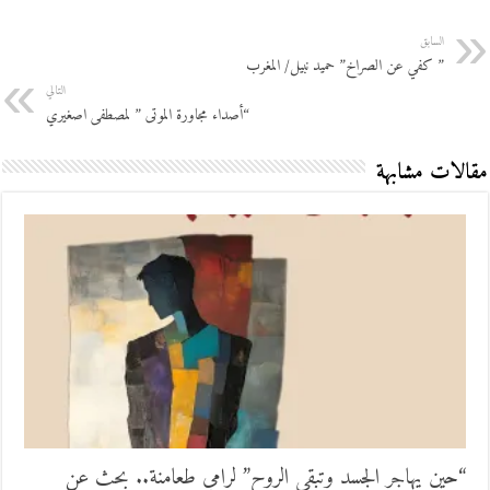
السابق
” كفي عن الصراخ” حميد نبيل/ المغرب
التالي
“أصداء مجاورة الموتى ” لمصطفى اصغيري
مقالات مشابهة
“حين يهاجر الجسد وتبقى الروح” لرامي طعامنة.. بحث عن