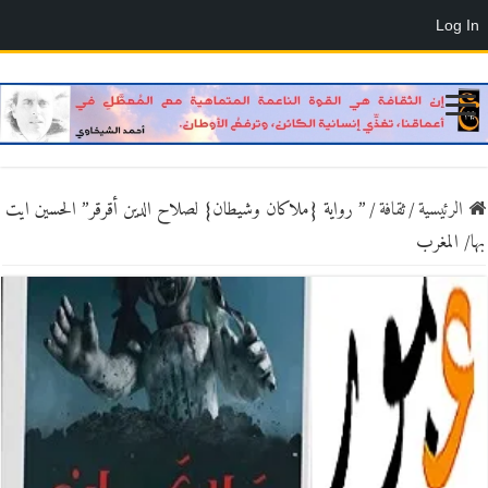
Log In
الرئيسية
/
ثقافة
/
” رواية {ملاكان وشيطان} لصلاح الدين أقرقر” الحسين ايت
بها/ المغرب