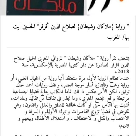
” رواية {ملاكان وشيطان} لصلاح الدين أقرقر” الحسين ايت
بها/ المغرب
بشغف نقرأ رواية ” ملاكان وشيطان ” للروائي المغربي الجميل صلاح
الدين اقرقر الصادرة عن دار كتوبيا المصرية بالإسكندرية، سنة
2018،
عندما تطالع الرواية لأول مرة ستعتقد أنها رواية من الخيال العلمي، أو
رواية رعب وفانتازيا تساير موجة العصر، و تقلد روايات أحمد خالد
توفيق، لكن الأمر عكس ذا لك تماما فالكاتب يعالج قضايا اجتماعية
مرتبطة بواقع المجتمع المغربي، وما تجذر في ثقافتنا من تقاليد وعادات،
تشبت بها الناس حتى لو كانت مخالفة للمنطق والعقل والقانون، وهي
تخوض في قضايا تزويج القاصرات و تبرك الأولياء و السرقة و
الاغتصاب والقتل و الاختطاف . و استغلال الأطفال وبيعهم و
تبنيهم.