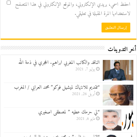
احفظ اسمي، بريدي الإلكتروني، والموقع الإلكتروني في هذا المتصفح
لاستخدامها المرة المقبلة في تعليقي.
أخر التدوينات
الناقد والكاتب المغربي ابراهيم. الحجري في ذمة الله
يوليو 7, 2021
“تقديم للانتهاك لميشيل فوكو” محمد العرابي / المغرب
أبريل 26, 2021
“لي حرمك عطيه ” لمصطفى اصغيري
مايو 6, 2021