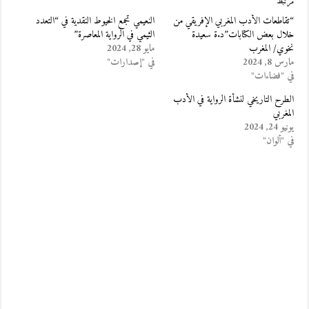
مرتبط
“تقاطعات الأدب المغربي الإفريقي من
النعيمي تجمع الخيوط النقدية في “التعدد
خلال بعض الكتابات”د.ة سعيدة
الثيمي في الرواية المعاصرة”
نخوي/ المغرب
مايو 28, 2024
مارس 8, 2024
في "إصدارات"
في "فضاءات"
الطرح التاريخي لنشأة الرواية في الأدب
المغربي
يونيو 24, 2024
في "ألوان"