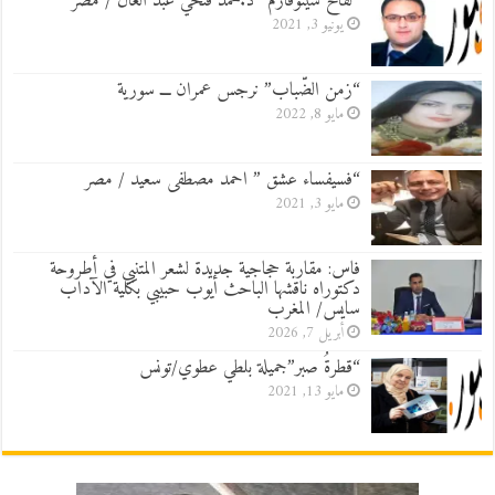
“لقاح سينوفارم” د.محمد فتحي عبد العال / مصر
يونيو 3, 2021
“زمن الضّباب” نرجس عمران ـــ سورية
مايو 8, 2022
“فسيفساء عشق ” احمد مصطفى سعيد / مصر
مايو 3, 2021
فاس: مقاربة حجاجية جديدة لشعر المتنبي في أطروحة
دكتوراه ناقشها الباحث أيوب حبيبي بكلية الآداب
سايس/ المغرب
أبريل 7, 2026
“قطرةُ صبر”جميلة بلطي عطوي/تونس
مايو 13, 2021