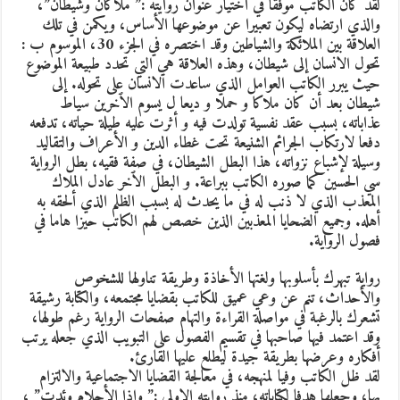
لقد كان الكاتب موفقا في اختيار عنوان روايته :” ملاكان وشيطان”،
والذي ارتضاه ليكون تعبيرا عن موضوعها الأساس، ويكمن في تلك
العلاقة بين الملائكة والشياطين وقد اختصره في الجزء 30، الموسوم ب :
تحول الانسان إلى شيطان، وهذه العلاقة هي التي تحدد طبيعة الموضوع
حيث يبرر الكاتب العوامل الذي ساعدت الانسان على تحوله. إلى
شيطان بعد أن كان ملاكا و حملا و ديعا ل يسوم الٱخرين سياط
عذاباته، بسبب عقد نفسية تولدت فيه و أثرت عليه طيلة حياته، تدفعه
دفعا لارتكاب الجرائم الشنيعة تحت غطاء الدين و الأعراف والتقاليد
وسيلة لإشباع نزواته، هذا البطل الشيطان، في صفة فقيه، بطل الرواية
سي الحسين كما صوره الكاتب ببراعة. و البطل الٱخر عادل الملاك
المعذب الذي لا ذنب له في ما يحدث له بسبب الظلم الذي ألحقه به
أهله. وجميع الضحايا المعذبين الذين خصص لهم الكاتب حيزا هاما في
فصول الرواية.
رواية تبهرك بأسلوبها ولغتها الأخاذة وطريقة تناولها للشخوص
والأحداث، تنم عن وعي عميق للكاتب بقضايا مجتمعه، والكتابة رشيقة
تشعرك بالرغبة في مواصلة القراءة والتهام صفحات الرواية رغم طولها،
وقد اعتمد فيها صاحبها في تقسيم الفصول على التبويب الذي جعله يرتب
أفكاره وعرضها بطريقة جيدة ليطلع عليها القارئ.
لقد ظل الكاتب وفيا لمنهجه، في معالجة القضايا الاجتماعية والالتزام
بها، وجعلها هدفا لكتاباته، منذ روايته الاولى :” وإذا الأحلام وئدت” ،