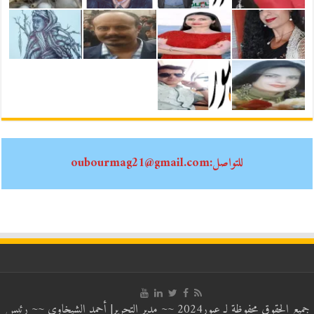
للتواصل:oubourmag21@gmail.com
جميع الحقوق محفوظة لـ عبور2024 ~~ مدير التحرير| أحمد الشيخاوي ~~ رئيس