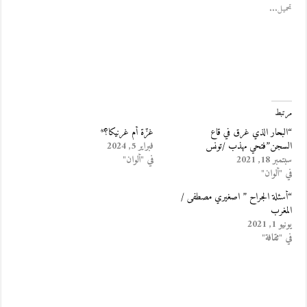
تحميل...
مرتبط
“البحار الذي غرق في قاع
غزّة أم غرنيكا؟*
السجن”فتحي مهذب /تونس
فبراير 5, 2024
سبتمبر 18, 2021
في "ألوان"
في "ألوان"
“أسئلة الجراح ” اصغيري مصطفى /
المغرب
يونيو 1, 2021
في "ثقافة"