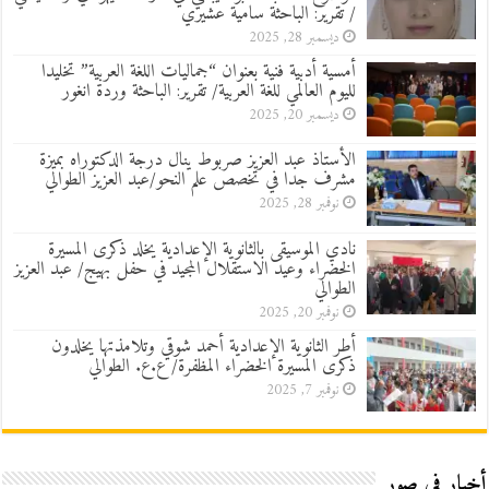
/ تقرير: الباحثة سامية عشيري
ديسمبر 28, 2025
أمسية أدبية فنية بعنوان “جماليات اللغة العربية” تخليدا
لليوم العالمي للغة العربية/ تقرير: الباحثة وردة انغور
ديسمبر 20, 2025
الأستاذ عبد العزيز صربوط ينال درجة الدكتوراه بميزة
مشرف جدا في تخصص علم النحو/عبد العزيز الطوالي
نوفمبر 28, 2025
نادي الموسيقى بالثانوية الإعدادية يخلد ذكرى المسيرة
الخضراء وعيد الاستقلال المجيد في حفل بهيج/ عبد العزيز
الطوالي
نوفمبر 20, 2025
أطر الثانوية الإعدادية أحمد شوقي وتلامذتها يخلدون
ذكرى المسيرة الخضراء المظفرة/ ع.ع. الطوالي
نوفمبر 7, 2025
أخبار في صور