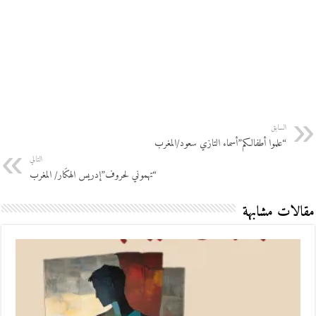
السابق
“علموا أطفالكم”أسماء التازي سعود/المغرب
التالي
“تهموني لحروف”إدريس الهكَار/ المغرب
مقالات مشابهة