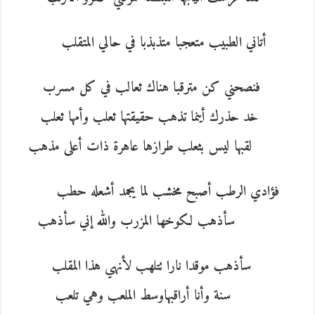
أتاني الطبيب متعجبا متذبذبا في حالي المتقلب
فنصحني كن مترقبا هناك ثعالب في كل مسرب
خد حذرك أينما تذهب حقيقتها ثعلب وأمها ثعلب
لقبها ليس بثعلب طرازها عاهرة ذات أعلى مذهب
فؤادي الرطب أصبح مخشب لما يجمد أشعله حطب
سأذهب لكوخها المزرب والله إني سأذهب
سأذهب موقدا نارا تتلهب لأنهي هذا المقلب
سنة وأنا أراقبهاوسط الملعب وهي تلعب