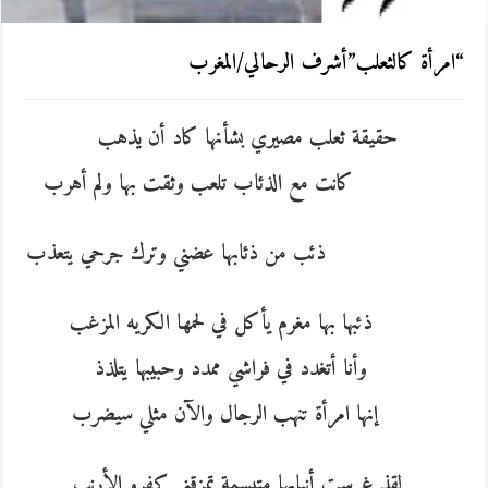
“امرأة كالثعلب”أشرف الرحالي/المغرب
حقيقة ثعلب مصيري بشأنها كاد أن يذهب
كانت مع الذئاب تلعب وثقت بها ولم أهرب
ذئب من ذئابها عضني وترك جرحي يتعذب
ذئبها بها مغرم يأكل في لحمها الكريه المزغب
وأنا أتغدد في فراشي ممدد وحبيبها يتلذذ
إنها امرأة تنهب الرجال والآن مثلي سيضرب
لقذ غرست أنيابها متبسمة تمزقني كفرو الأرنب