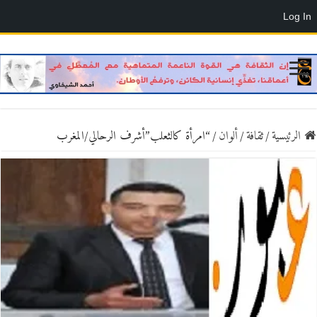
Log In
الرئيسية
/
ثقافة
/
ألوان
/
“امرأة كالثعلب”أشرف الرحالي/المغرب