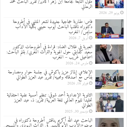
ملول التابعة لجامعة ابن زهر أكادير/ تقرير الباحث محمد
الرحالي
يونيو 29, 2026
فاس: مقاربة حجاجية جديدة لشعر المتنبي في أطروحة
دكتوراه ناقشها الباحث أيوب حبيبي بكلية الآداب
سايس/ المغرب
أبريل 7, 2026
العبرية في ظلال الضاد: قراءة في أطروحات الدكتور
سعيد كفايتي حول الهوية والتراث المغربي/ بقلم الباحث:
اسماعيل غريب – المغرب
مارس 24, 2026
الإعلامي المائز عزيز باكوش في جلسة حوار ومصارحة
بفاس مع أصدقائه ومحبيه/ تقرير عبد العزيز الطوالي
فبراير 16, 2026
الثانوية الإعدادية أحمد شوقي: تنظيم أمسية علمية احتفالية
تخليدا لليوم العالمي للغة العربية/ تقرير: ذ. عبد العزيز
الطوالي
ديسمبر 30, 2025
الباحث عبد الله أكريم يناقش أطروحة دكتوراه في
موضوع:الأدب الأبوكاليبسي في التراث اليهودي والمسيحي