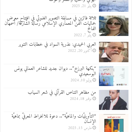
يناير 21, 2025
ثلاثة فائزين في مسابقة التصوير الضوئي في افتتاح معرض
جماليات الفن المعماري الإسلامي رسالة الشّارقة/ أسمهان
الفالح
يناير 7, 2022
العربي الحميدي: عذرية السواد في خطابات التنوير
أكتوبر 20, 2022
“بنكهة البرزخ”.. ديوان جديد للشاعر العماني يونس
البوسعيدي
يوليو 10, 2024
من مظاهر التناص القرآني في شعر السياب
نوفمبر 18, 2024
“التأويليّات والماهيّة”.. دعوة للانخراط المعرفيّ بماهيّة
الإنسان
مارس 15, 2025