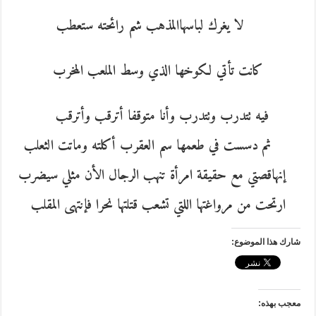
لا يغرك لباسهاالمذهب شم رائحته ستعطب
كانت تأتي لكوخها الذي وسط الملعب المخرب
فيه تتدرب وتتدرب وأنا متوقفا أترقب وأترقب
ثم دسست في طعمها سم العقرب أكلته وماتت الثعلب
إنهاقصتي مع حقيقة امرأة تنهب الرجال الأن مثلي سيضرب
ارتحت من مرواغتها اللتي تشعب قتلتها نحرا فإنتهى المقلب
شارك هذا الموضوع:
معجب بهذه: