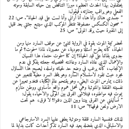
يحتفلون بهذا الحدث العظيم، مبرزا التناقض بين حياته السابقة وموته
الفعلي وهو يراقب جنازته، فيقول:
” جسدي هناك وأنا هنا، أنا أراني وأنا لست على قيد الحياة”. ص: 22
” صحون الكسكس مصفوفة تنتظر الموكب الذي سيتبع جثتي بعد قليل
إلى المقبرة حيث يرقد الموتى” ص: 25
تحضر تيمة الموت بقوة في الرواية لتنبئ عن موقف السارد منها ومن
الحياة، كأنه يطرح أسئلة وجودية، عن مصيرنا، لماذا سنموت؟ ثم ما
جدوى بقائنا على قيد الحياة؟ إن كنا سنموت حتما، هذا النسيان
والإهمال الذي عاناه السارد وعاشته شخصياته جعلته يفكر في عدم
الإنجاب، كأنه يرغب في وضع حد لحياته ونسله، ليصبح هذا التساؤل
مجرد عبث تقود لاستسلام السارد وهو يتخذ السرد مطية للتعبير عن
ذلك، يمارس الموت البطيء وهو يقتحم عالم الكتابة، فتغدو تعبيرا عن
نفسيته القلقة والمتوثبة وهي تحمل هموم واقع مأساوي ووطن متأزم
يموت فيه مواطنوه، فيتلاشى الفرق بين الموتى والاحياء، يقول:
” تسألينني عن الفرق بيننا وبين الذين دفنوا؟ لا فرق، هم تحت
الارض ونحن فوقها؟” ص: 11
لذلك فنفسية السارد قلقة ومتوثبة يطغى عليها السرد الاسترجاعي
والاستباقي، الذي بفضله يعيد فيه السارد تذكر أحداث كانت بداية لما