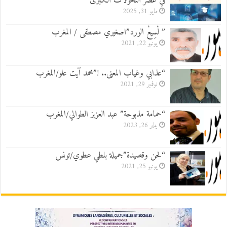
في عصر التحولات الكبرى
مايو 31, 2025
” لْسِيعْ الورد”اصغيري مصطفى / المغرب
يونيو 22, 2021
“عذابي وغياب المعنى.. !”محمد آيت علو/المغرب
نوفمبر 29, 2021
“حمامة مذبوحة” عبد العزيز الطوالي/المغرب
يناير 26, 2023
“لحن وقصيدة”جميلة بلطي عطوي/تونس
يونيو 25, 2021