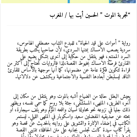
“تجربة الموت ” الحسين أيت بها / المغرب
رواية ” أموات على قيد الحياة”، للمبدع الشاب مصطفى الهاموس،
سردية يصعب الامساك بمتنها السردي، لأن صاحبها يكتب بطريقة
السرد الممتنع، فهو ينتقل من حكاية إلى أخرى بشكل يضيع على
القارئ فرصة الامساك بخيوط القصة،لذا فالروايات تحتاج إلى أكثر من
قراءة لتكوين فكرة عامة عن مضمونها، كما أنها موجهة بالأساس للقارئ
الناقد ليستبطن أبعادها النفسية والاجتماعية ويكشف عن دلالاتها.
يعيش البطل حالة من الضياع أشبه بالموت وهو ينتقل من مكان إلى
آخر، الطريق، الملهى، المستشفى، جثة بلا روح كما سمى نفسه، ويظهر
ذلك جليا في نزوعه نحو محاولة نسيان واقعه المؤلم وهو يلف سيجارة، أو
بحثه عن صديقيه المفضلين سعيد واسكوبار في الملهى الليلي. ليستمر
الكاتب في إضفاء الإثارة والتشويق على روايته بالحديث عن قصة وهو
يقرأ كتاب سيدة كانت تجلس بجانبه على متن الحافلة، تنتهي القصة
لنعرف أنها قصة العم رؤوف العائد من سفر بعيد محاولا مفاجأة