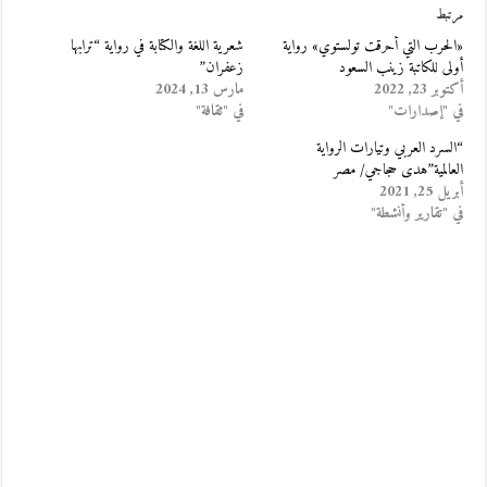
مرتبط
«الحرب التي أحرقت تولستوي» رواية
شعرية اللغة والكتابة في رواية “ترابها
أولى للكاتبة زينب السعود
زعفران”
أكتوبر 23, 2022
مارس 13, 2024
في "إصدارات"
في "ثقافة"
“السرد العربي وتيارات الرواية
العالمية”هدى حجاجي/ مصر
أبريل 25, 2021
في "تقارير وأنشطة"