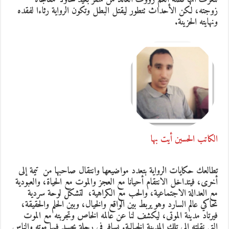
زوجته، لكن الأحداث تتطور ليقتل البطل وتكون الرواية رثاءا لفقده
ونهايته الحزينة.
الكاتب الحسين أيت بها
تطالعك حكايات الرواية بتعدد مواضيعها وانتقال صاحبها من تيمة إلى
أخرى، فيتداخل الانتقام أحيانا مع العجز والموت مع الحياة، والعبودية
مع العدالة الاجتماعية، والحب مع الكراهية، لتشكل لوحة سردية
تحاكي عالم السارد وهو يربط بين الواقع والخيال، وبين الحلم والحقيقة،
فيرتاد مدينة الموتى، ليكشف لنا عن عالمه الخاص وتجربته مع الموت
التي نقلته إلى تلك المدينة الخيالية. يسافر في رحلة يجسد فيها موته والناس