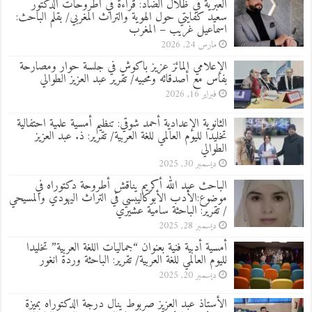
العبرية في ظلال الضاد: قراءة في أطروحات الدكتور
سعيد كفايتي حول الهوية والتراث المغربي/ بقلم الباحث:
اسماعيل غريب – المغرب
مارس 24, 2026
الإعلامي المائز عزيز باكوش في جلسة حوار ومصارحة
بفاس مع أصدقائه ومحبيه/ تقرير عبد العزيز الطوالي
فبراير 16, 2026
الثانوية الإعدادية أحمد شوقي: تنظيم أمسية علمية احتفالية
تخليدا لليوم العالمي للغة العربية/ تقرير: ذ. عبد العزيز
الطوالي
ديسمبر 30, 2025
الباحث عبد الله أكريم يناقش أطروحة دكتوراه في
موضوع:الأدب الأبوكاليبسي في التراث اليهودي والمسيحي
/ تقرير: الباحثة سامية عشيري
ديسمبر 28, 2025
أمسية أدبية فنية بعنوان “جماليات اللغة العربية” تخليدا
لليوم العالمي للغة العربية/ تقرير: الباحثة وردة انغور
ديسمبر 20, 2025
الأستاذ عبد العزيز صربوط ينال درجة الدكتوراه بميزة