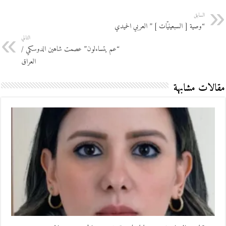
السابق
“وصية [ السبعينيّات ] ” العربي الحميدي
التالي
“عم يتساءلون” عصمت شاهين الدوسكي /
العراق
مقالات مشابهة