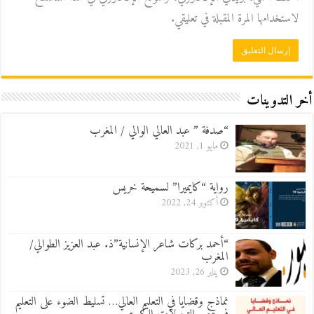
لاستخدامها المرة المقبلة في تعليقي.
أخر التدوينات
“صدفة ” عبد العالي الوالي / المغرب
مايو 1, 2021
رواية “كايميرا” لسميحة خريس
أكتوبر 24, 2022
“أحمد بركات شاعر الإنسانية”ذ. عبد العزيز الطوالي/
المغرب
يناير 26, 2023
نماذج وقضايا في التعليم العالي… تسليط الضوء على التعليم