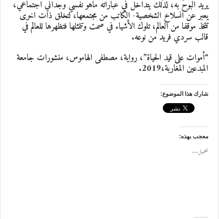
يريد البوح به، لذلك يتداخل في عباراته ماهو نفسي وجداني اجتماعي،
يعبر عن انسلاخ الشخصية- الكاتب من مجتمعها، لتخلق ذات اخرى
تتخذ موقفا من العالم، تلوك الأشياء في صمت وتتمثلها فتظهرها للعالم في
قالب سردي فريد من نوعه.
“أموات على قيد الحياة”، رواية، مصطفى الهاموس، منشورات جامعة
المبدعين المغاربة،2019.
شارك هذا الموضوع:
معجب بهذه:
تحميل...