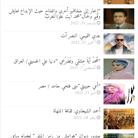
“إبحار إلى ضفاف أخرى وانفتاح حيث الإبداع تعايش
وقيم وجمال”محمد آيت علو/المغرب
ديسمبر 31, 2022
عدي التميمي: النصر آت
أكتوبر 25, 2022
“مُحَمدٌ آيةَ عِشقِي وتَضَرُعِي “دنيا علي الحسيني/ العراق
أغسطس 7, 2021
“أمي حبيبتي”منى فتحي حامد / مصر
مايو 11, 2021
أحمد الشيخاوي: ثقافة الملهاة
نوفمبر 18, 2022
صدور ديوان “هوامش من زمن المنفى” لعصام سامي