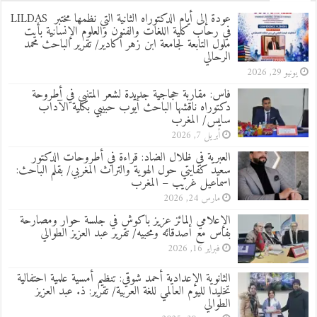
عودة إلى أيام الدكتوراه الثانية التي نظمها مختبر LILDAS
في رحاب كلية اللغات والفنون والعلوم الإنسانية بأيت
ملول التابعة لجامعة ابن زهر أكادير/ تقرير الباحث محمد
الرحالي
يونيو 29, 2026
فاس: مقاربة حجاجية جديدة لشعر المتنبي في أطروحة
دكتوراه ناقشها الباحث أيوب حبيبي بكلية الآداب
سايس/ المغرب
أبريل 7, 2026
العبرية في ظلال الضاد: قراءة في أطروحات الدكتور
سعيد كفايتي حول الهوية والتراث المغربي/ بقلم الباحث:
اسماعيل غريب – المغرب
مارس 24, 2026
الإعلامي المائز عزيز باكوش في جلسة حوار ومصارحة
بفاس مع أصدقائه ومحبيه/ تقرير عبد العزيز الطوالي
فبراير 16, 2026
الثانوية الإعدادية أحمد شوقي: تنظيم أمسية علمية احتفالية
تخليدا لليوم العالمي للغة العربية/ تقرير: ذ. عبد العزيز
الطوالي