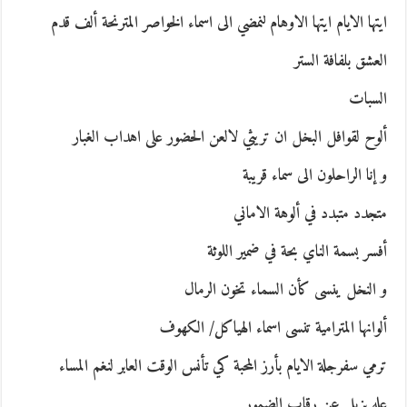
ايتها الايام ايتها الاوهام لنمضي الى اسماء الخواصر المترنحة ألف قدم
العشق بلفافة الستر
السبات
ألوح لقوافل البخل ان تريثي لالعن الحضور على اهداب الغبار
و إنا الراحلون الى سماء قريبة
متجدد متبدد في ألوهة الاماني
أفسر بسمة الناي بحة في ضمير اللوثة
و النخل ينسى كأن السماء تخون الرمال
ألوانها المترامية تنسى اسماء الهياكل/ الكهوف
ترمي سفرجلة الايام بأرز المحبة كي تأنس الوقت العابر لنغم المساء
عله يزيل عن رقاب الضمور