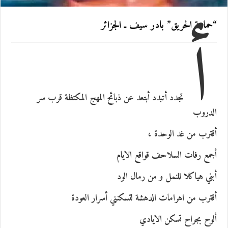
أ
“حمامة الحريق” بادر سيف ـ الجزائر
تجدد أتبدد أبتعد عن ذبائح المهج المكتظة قرب سر
الدروب
أقترب من غد الوحدة ،
أجمع رفات السلاحف قواقع الايام
أبني هياكلا للنمل و من رمال الود
أقترب من اهرامات الدهشة لتسكنني أسرار العودة
ألوح بجراح تسكن الايادي