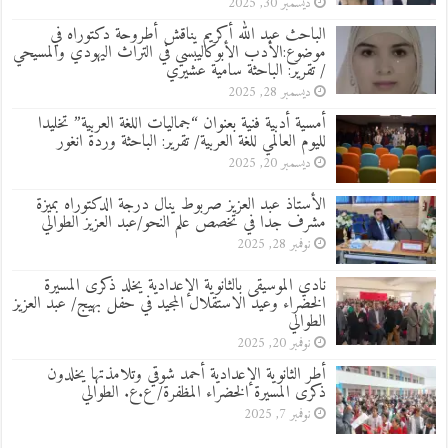
ديسمبر 30, 2025
الباحث عبد الله أكريم يناقش أطروحة دكتوراه في
موضوع:الأدب الأبوكاليبسي في التراث اليهودي والمسيحي
/ تقرير: الباحثة سامية عشيري
ديسمبر 28, 2025
أمسية أدبية فنية بعنوان “جماليات اللغة العربية” تخليدا
لليوم العالمي للغة العربية/ تقرير: الباحثة وردة انغور
ديسمبر 20, 2025
الأستاذ عبد العزيز صربوط ينال درجة الدكتوراه بميزة
مشرف جدا في تخصص علم النحو/عبد العزيز الطوالي
نوفمبر 28, 2025
نادي الموسيقى بالثانوية الإعدادية يخلد ذكرى المسيرة
الخضراء وعيد الاستقلال المجيد في حفل بهيج/ عبد العزيز
الطوالي
نوفمبر 20, 2025
أطر الثانوية الإعدادية أحمد شوقي وتلامذتها يخلدون
ذكرى المسيرة الخضراء المظفرة/ ع.ع. الطوالي
نوفمبر 7, 2025