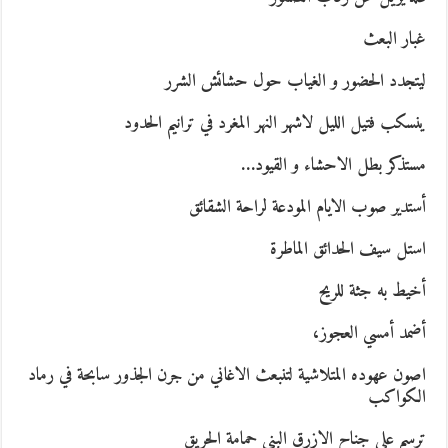
غبار البعث
ليتجدد الحضور و الغياب حول حشائش الشرر
ينسكب فتيل الليل لاشهر النهر المغرد في ترانيم الحدود
مستذكر بطل الاحشاء و القيود…
أستدير صوب الايام المودعة لراحة الشقائق
استل سيف الحدائق الماطرة
أخيط به جثة للريح
أضمد أمسي العجوز،
اصون عهوده المتلاشية لتنبعث الاغاني من جرن الجذور سابحة في رماد
الكواكب
ترسم على جناح الازرق البني حمامة الحريق