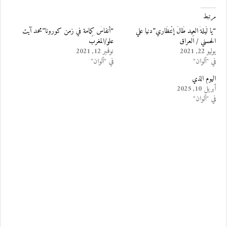
مرتبط
“يا لَيلةُ العِيد طَالَ إنْتظَاري”دنيا علي
“أنفاسٌ كِمامة في زمن كورونا”محمد آيت
الحسني / العراق
علو/المغرب
يوليو 22, 2021
نوفمبر 12, 2021
في "ألوان"
في "ألوان"
اليوم الذي
أبريل 10, 2025
في "ألوان"