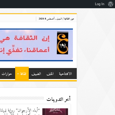
نبذة
Log In
عن
عبور الثقافية / السبت , أغسطس 8 2026
ووردبريس
الافتتاحية
الملف
الضيف
ثقافة
حوارات
أخر التدوينات
“أبناء الأرجوان” رواية لديانا