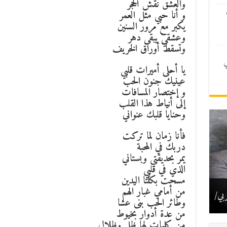
والعشق نقش الحجر
و أنا حبي مثل العمر
يكبر مع مرور السنين
وعشقي يبقى دهر
وتسقط أوراق الخريف
ي
يا أحلى أميرات قلبي
عينيك جنون الحب
و إختصار المسافات
إلى أنياط هذا القلب
وحنايا قلبك عنواني
فأنا زمان لما تركت
دربك في المحبة
يمر بحديقتي وبستاني
الذي في قلبي
مسحت بكلتا اليدين
لوم
من أمامي غبار الهم
ذ.
ير/
لية
ربي/
وطائر الحب بنى عشا
من عدة أدوار بخيوط
من كلمات لها ظل وظلال