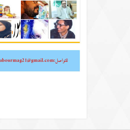
للتواصل:oubourmag21@gmail.com