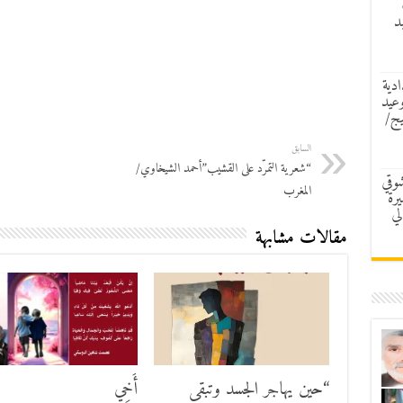
د
ادية
وعيد
يج/
السابق
“شعرية التمرّد على القشيب”أحمد الشيخاوي/
شوقي
المغرب
رة
لي
مقالات مشابهة
“حين يهاجر الجسد وتبقى
أَخِي