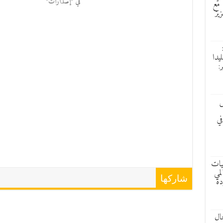
في "إصدارات"
 مع
زيز
ليدا
:
ش
في
ليات
لمي
شاركها
دة
ال