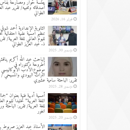
جلسة حوار ومصارحة بفاس
أصدقائه ومحبيه/ تقرير عبد الع
الطوالي
فبراير 16, 2026
الثانوية الإعدادية أحمد شوقي:
تنظيم أمسية علمية احتفالية تخ
لليوم العالمي للغة العربية/ تقرير
ذ. عبد العزيز الطوالي
ديسمبر 30, 2025
الباحث عبد الله أكريم يناق
أطروحة دكتوراه في
موضوع:الأدب الأبوكاليبسي 
التراث اليهودي والمسيحي /
تقرير: الباحثة سامية عشيري
ديسمبر 28, 2025
أمسية أدبية فنية بعنوان “جما
اللغة العربية” تخليدا لليوم العا
للغة العربية/ تقرير: الباحثة ور
انغور
ديسمبر 20, 2025
الأستاذ عبد العزيز صربوط ين