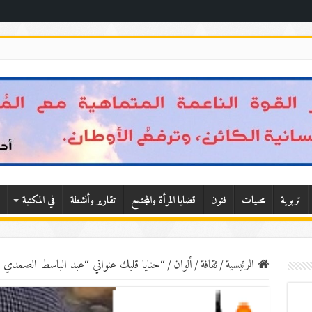
تربوية
محليات
فنون
قضايا المرأة والمجتمع
تقارير وأنشطة
في المكتبة
الرئيسية
/
ثقافة
/
ألوان
/
“حنايا قلبك عنواني “عبد الباسط الصمدي أبو