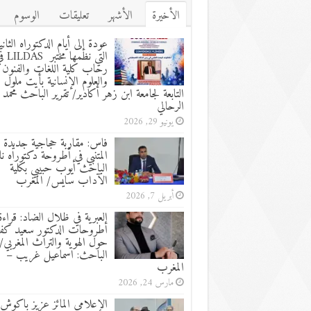
الأخيرة
الأشهر
تعليقات
الوسوم
عودة إلى أيام الدكتوراه الثاني
التي نظمها مختب
رحاب كلية اللغات والفنون
والعلوم الإنسانية بأيت ملول
التابعة لجامعة ابن زهر أكادير/ تقرير الباحث محمد
الرحالي
يونيو 29, 2026
فاس: مقاربة حجاجية جديدة 
المتنبي في أطروحة دكتوراه نا
الباحث أيوب حبيبي بكلية
الآداب سايس/ المغرب
أبريل 7, 2026
العبرية في ظلال الضاد: قراءة
أطروحات الدكتور سعيد كفا
حول الهوية والتراث المغربي/ 
الباحث: اسماعيل غريب –
المغرب
مارس 24, 2026
الإعلامي المائز عزيز باكوش 