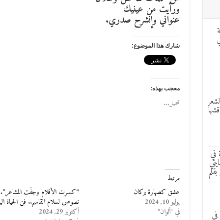
ورأيت من عينيك
عنواني وإنشرح صدري.
ة
ر LILDAS في
شارك هذا الموضوع:
معجب بهذه:
لشعر
تحميل...
قشها
 في
يتي
بقلم
مرتبط
عشق كصهارة بركان
“كسرت الأقلام وجفَّت المشاعر”..
يوليو 10, 2024
نصوص لسلام القاسم.. فن الحياة اليو
في "ألوان"
أكتوبر 29, 2024
في