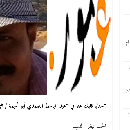
ام
يري
“حنايا قلبك عنواني “عبد الباسط الصمدي أبو أميمة / الي
ء
الحب نبض القلب