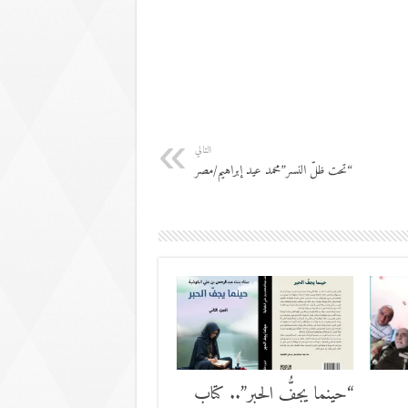
التالي
“تحت ظلّ النسر”محمد عيد إبراهيم/مصر
“حينما يجفُّ الحبر”.. كتاب