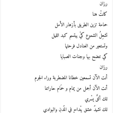
رزان
كانتْ هنا
حمامة تزين الطريق بأزهار الأمل
تشعِلُ الشموع كيْ يبتسم كبد الليل
وتستعير من العنادل فرحتها
كي تنضح بها وجنات الصبايا
رزان
أنت الآن تسمعين خطانا المضطربة وراء الجرم
أنت الآن أجمل من يمام و حمَام حاراتنا
لك ألقٌ يسْري
لك نشيدُ عشقٍ ينْداح في المُدنِ والبوادي