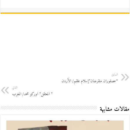
السابق
“عصفوران منقرضان”إسلام علقم/ الأردن
التالي
” المعتقل” اوركو محمد/ المغرب
مقالات مشابهة