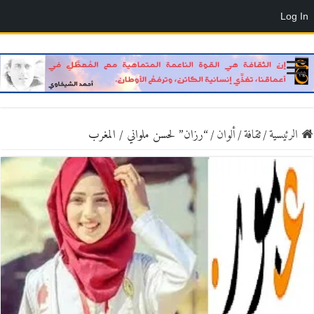
Log In
الرئيسية
/
ثقافة
/
ألوان
/
“رزان” لحسن ملواني / المغرب