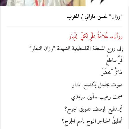
“رزان” لحسن ملواني / المغرب
رزأن.. عَلامَةُ فخْرٍ لكلِّ الدِّيار
إلى روح المسعفة الفلسطينية الشهيدة “رزان النجار”
قَمرٌ ساطعٌ
طائرٌ أخضَرُ
صوت مجلجل يكتسح المدار
صمت رهيب ..أنين سرمدي
أيستطيع الوصف تطويق الجرح؟
أتطيقُ الحناجر البوح باسم الجرح؟