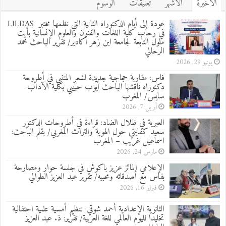
الأخيرة
الأشهر
تعليقات
الوسوم
عودة إلى أيام الدكتوراه الثانية التي نظمها مختبر LILDAS
في رحاب كلية اللغات والفنون والعلوم الإنسانية بأيت
ملول التابعة لجامعة ابن زهر أكادير/ تقرير الباحث محمد
الرحالي
يونيو 29, 2026
فاس: مقاربة حجاجية جديدة لشعر المتنبي في أطروحة
دكتوراه ناقشها الباحث أيوب حبيبي بكلية الآداب
سايس/ المغرب
أبريل 7, 2026
العبرية في ظلال الضاد: قراءة في أطروحات الدكتور
سعيد كفايتي حول الهوية والتراث المغربي/ بقلم الباحث:
اسماعيل غريب – المغرب
مارس 24, 2026
الإعلامي المائز عزيز باكوش في جلسة حوار ومصارحة
بفاس مع أصدقائه ومحبيه/ تقرير عبد العزيز الطوالي
فبراير 16, 2026
الثانوية الإعدادية أحمد شوقي: تنظيم أمسية علمية احتفالية
تخليدا لليوم العالمي للغة العربية/ تقرير: ذ. عبد العزيز