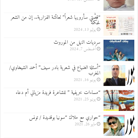
“قصَّتي سأرويها شعراً” لعائشة الفزارية.. إن من الشعر
لحكمة
يوليو 13, 2024
سرديات النهل من الموروث
أغسطس 7, 2024
“أسئلة الضياع في شعرية بادر سيف” أحمد الشيخاوي/
المغرب
يونيو 16, 2021
“مساءات خريفية ” للشاعرة فريدة مزياني أم دعاء
يونيو 25, 2021
“حواري مع ملاك “سونيا بوقديدة / تونس
مايو 26, 2021