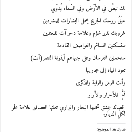
لك نبضٌ في الأرْض وفي السّماء يُدوّي
عبَقُ روحك الجريح يحمل البشارات للمشردين
غروبك نذير شؤم وعلامة دحر آت للمعتدين
ستسكنين النسائم والعواصف القادمة
ستحملين الفرسان وعلى جبهاهم أيقونة النصر(أنت)
تعود المياه إلى مجاريها
وأنت الرمز والراية والذكرى
أمٌّ للأحرار والأبرار
قصائد عشق تحملها البحار والبراري
تعلنها العصافير علامة فخر
لكلِّ الديَار.
شارك هذا الموضوع: