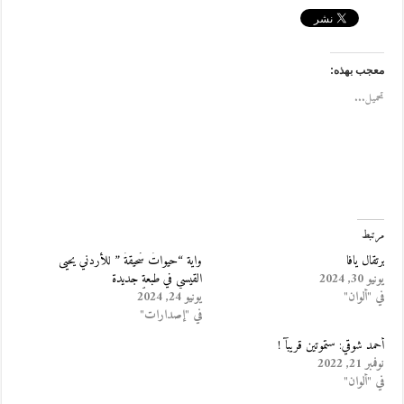
معجب بهذه:
تحميل...
مرتبط
برتقال يافا
واية “حيواتٌ سَحيقةٌ ” للأردني يحيى
يونيو 30, 2024
القيسي في طبعةٍ جديدة
في "ألوان"
يونيو 24, 2024
في "إصدارات"
أحمد شوقي: ستموتين قريبآ !
نوفمبر 21, 2022
في "ألوان"