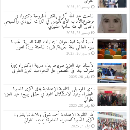
الطوالي
ديسمبر 30, 2025
الباحث عبد الله أكريم يناقش أطروحة دكتوراه في
موضوع:الأدب الأبوكاليبسي في التراث اليهودي والمسيحي
/ تقرير: الباحثة سامية عشيري
ديسمبر 28, 2025
أمسية أدبية فنية بعنوان “جماليات اللغة العربية” تخليدا
لليوم العالمي للغة العربية/ تقرير: الباحثة وردة انغور
ديسمبر 20, 2025
الأستاذ عبد العزيز صربوط ينال درجة الدكتوراه بميزة
مشرف جدا في تخصص علم النحو/عبد العزيز الطوالي
نوفمبر 28, 2025
نادي الموسيقى بالثانوية الإعدادية يخلد ذكرى المسيرة
الخضراء وعيد الاستقلال المجيد في حفل بهيج/ عبد العزيز
الطوالي
نوفمبر 20, 2025
أطر الثانوية الإعدادية أحمد شوقي وتلامذتها يخلدون
ذكرى المسيرة الخضراء المظفرة/ ع.ع. الطوالي
نوفمبر 7, 2025