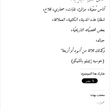
أناس مُعيّنة، موانئ، غابات، صحاري، قلاع،
شظايا هذه المدينة، الكئيبة، العملاقة،
بعض شخصيّاته التاريخيّة،
جباله،
وكذلك ثلاثة من أنهره أو أربعة
“
(
خوسيه إيميليو باتشيكو
)
شارك هذا الموضوع:
معجب بهذه:
تحميل...