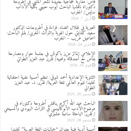
فاس: مقاربة حجاجية جديدة لشعر المتنبي في أطروحة
دكتوراه ناقشها الباحث أيوب حبيبي بكلية الآداب
سايس/ المغرب
أبريل 7, 2026
العبرية في ظلال الضاد: قراءة في أطروحات الدكتور
سعيد كفايتي حول الهوية والتراث المغربي/ بقلم الباحث:
اسماعيل غريب – المغرب
مارس 24, 2026
الإعلامي المائز عزيز باكوش في جلسة حوار ومصارحة
بفاس مع أصدقائه ومحبيه/ تقرير عبد العزيز الطوالي
فبراير 16, 2026
الثانوية الإعدادية أحمد شوقي: تنظيم أمسية علمية احتفالية
تخليدا لليوم العالمي للغة العربية/ تقرير: ذ. عبد العزيز
الطوالي
ديسمبر 30, 2025
الباحث عبد الله أكريم يناقش أطروحة دكتوراه في
موضوع:الأدب الأبوكاليبسي في التراث اليهودي والمسيحي
/ تقرير: الباحثة سامية عشيري
ديسمبر 28, 2025
أمسية أدبية فنية بعنوان “جماليات اللغة العربية” تخليدا