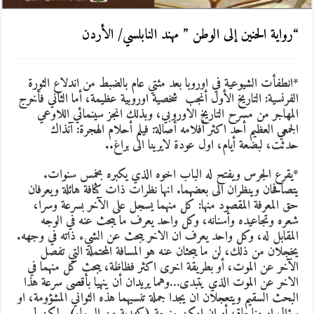
“رواية الحنين إلى الوطن ” مهند النابلسي/ الأردن
*انطفأت الشيوعية في اوروبا بعد مئتي عام بالضبط من اندلاع الثورة
الفرنسية: التاريخ الأول أنجب شخصية اوروبية عظيمة، أما الثاني فأخرج
المهاجر من مسرح التاريخ الاوروبي، وبذلك انجز سينمائي اللاوعي
الجمعي العظيم أحد اكثر أفلامه أصالة: فيلم أحلام الهجرة: آنذاك
حدثت، لبضعة أيام، اول عودة لايرينا الى براغ..
*يقرع الجرس ويفتح له الباب اخوه الذي يكبره بخمس سنوات.
يتصافحان وينظران الى بعضهما. انها نظرات ذات كثافة هائلة ويعرفان
حق المعرفة المقصود منها: كل منهما يسجل على الآخر بسرعة وسرا،
شعره وتجاعيده وأسنانه، وكل واحد يعرف ما يبحث عنه في الوجه
المقابل له، وكل واحد يعرف ان الاخر يبحث عن الشيء ذاته في وجهه.
يخجلان من ذلك، لن ما يبحثان عنه هو المسافة المحتملة التي تفصل
الآخر عن الموت، أو بطريقة اخرى اكثر فظاظة، يبحث كل منهما في
الاخر عن الموت الذي يتبدى…وهما يريدان أن ينهيا بأقصى سرعة هذا
البحث السقيم ويتعجلان ان يجدا جملة تنسيهما هذه الثواني المشؤومة، او
سؤال او مناجاة، أو ان امكن مزحة (كهدية من السماء)…لكن لم