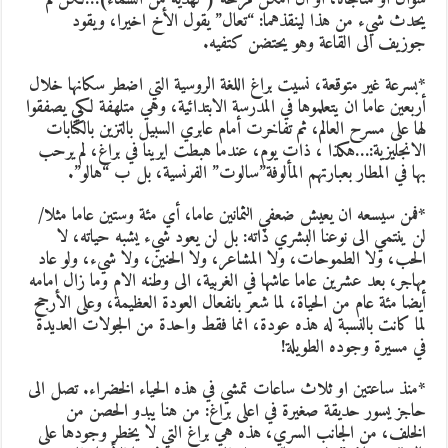
يحدث شيء من هذا لينقذهما: “تعال” يقول الأخ اخيرا، ويقود
جوزيف الى القاعة وهو يحتضن كتفيه.
*بسرعة غير متوقعة، نسيت براغ اللغة الروسية التي اضطر سكانها خلال
أربعين عاما ان يتعلموها في المدرسة الابتدائية، وهي متلهفة لكي يصفقوا
لها على مسرح العالم، ثم تفاخرت أمام عابري السبيل بالتزين بالكتابات
الانجليزية:…هكذا ، ذات يوم، عندما هبطت ايرينا في براغ، لم يرحب
بها في المطار بعبارتهم المألوفة”سالوت” الفرنسية، بل ب “هالو”.
*فمن سيسعه ان يعيش ضعفي الثمانين عاما، أي مئة وستين عاما مثلا/
لن ينتمي الى نوعنا البشري ذاته: بل لن يعود شيء يشبه حياته، لا
الحب، ولا الطموحات، ولا المشاعر، ولا الحنين، ولا شيء، ولو عاد
مهاجر، بعد عشرين عاما عاشها في الغربية، الى وطنه الام وما زال امامه
أيضا مئة عام من الحياة، لما شعر بانفعال العودة العظيمة، وعلى الأرجح
لما كانت بالنسبة له هذه عودة، انما فقط واحدة من الجولات العديدة
في مسيرة وجوده الطويلة!
*منذ ساعتين او ثلاث ساعات تمشي في هذه الحياء الخضراء. تصل الى
حاجز يسور حديقة صغيرة في اعلى براغ: من هنا يبدو الحصن من
الخلف، من الجانب السري، هذه هي براغ التي لا يخطر وجودها على