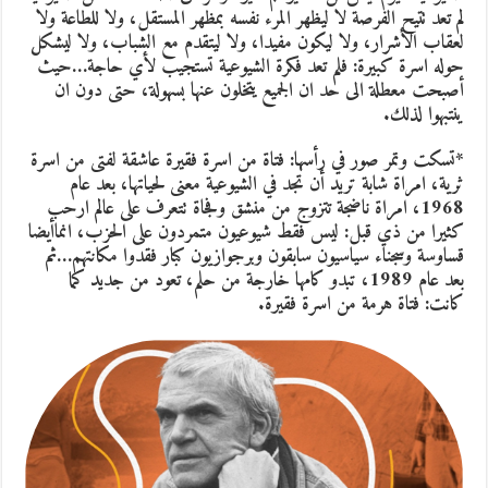
لم تعد تتيح الفرصة لا ليظهر المرء نفسه بمظهر المستقل، ولا للطاعة ولا
لعقاب الأشرار، ولا ليكون مفيدا، ولا ليتقدم مع الشباب، ولا ليشكل
حوله اسرة كبيرة: فلم تعد فكرة الشيوعية تستجيب لأي حاجة…حيث
أصبحت معطلة الى حد ان الجميع يتخلون عنها بسهولة، حتى دون ان
ينتبهوا لذلك.
*تسكت وتمر صور في رأسها: فتاة من اسرة فقيرة عاشقة لفتى من اسرة
ثرية، امراة شابة تريد أن تجد في الشيوعية معنى لحياتها، بعد عام
1968، امراة ناضجة تتزوج من منشق وفجاة تتعرف على عالم ارحب
كثيرا من ذي قبل: ليس فقط شيوعيون متمردون على الحزب، انماأيضا
قساوسة وسجناء سياسيون سابقون وبرجوازيون كبار فقدوا مكانتهم…ثم
بعد عام 1989، تبدو كامها خارجة من حلم، تعود من جديد كما
كانت: فتاة هرمة من اسرة فقيرة.