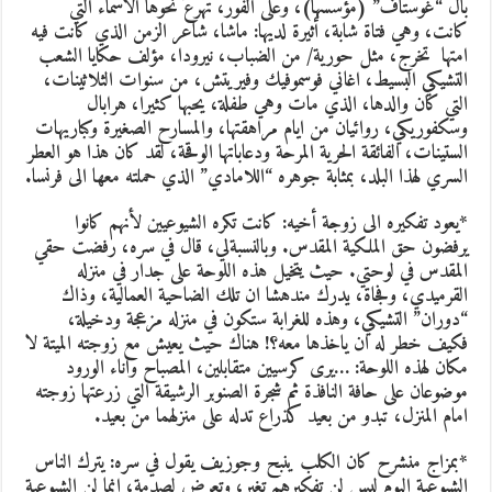
بال “غوستاف” (مؤسسها)، وعلى الفور، تهرع نحوها الأسماء التي
كانت، وهي فتاة شابة، أثيرة لديها: ماشا، شاعر الزمن الذي كانت فيه
امتها تخرج، مثل حورية/ من الضباب، نيرودا، مؤلف حكايا الشعب
التشيكي البسيط، اغاني فوسموفيك وفيريتش، من سنوات الثلاثينات،
التي كان والدها، الذي مات وهي طفلة، يحبها كثيرا، هرابال
وسكفوريكي، روائيان من ايام مراهقتها، والمسارح الصغيرة وكباريهات
الستينات، الفائقة الحرية المرحة ودعاباتها الوقحة، لقد كان هذا هو العطر
السري لهذا البلد، بمثابة جوهره “اللامادي” الذي حملته معها الى فرنسا.
*يعود تفكيره الى زوجة أخيه: كانت تكره الشيوعيين لأنهم كانوا
يرفضون حق الملكية المقدس. وبالنسبةلي، قال في سره، رفضت حقي
المقدس في لوحتي. حيث يتخيل هذه اللوحة على جدار في منزله
القرميدي، وفجاة، يدرك مندهشا ان تلك الضاحية العمالية، وذاك
“دوران” التشيكي، وهذه للغرابة ستكون في منزله مزعجة ودخيلة،
فكيف خطر له ان ياخذها معه؟! هناك حيث يعيش مع زوجته الميتة لا
مكان لهذه اللوحة: …يرى كرسيين متقابلين، المصباح واناء الورود
موضوعان على حافة النافذة ثم شجرة الصنوبر الرشيقة التي زرعتها زوجته
امام المنزل، تبدو من بعيد كذراع تدله على منزلهما من بعيد.
*بمزاج منشرح كان الكلب ينبح وجوزيف يقول في سره: يترك الناس
الشيوعية اليوم ليس لن تفكيرهم تغير، وتعرض لصدمة، انما لن الشيوعية