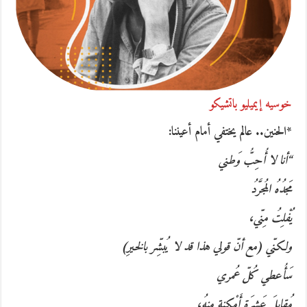
خوسيه إيميليو باتشيكو
*
الحنين
..
عالم يختفي أمام أعيننا
:
“
أنا لا أُحِبُّ وَطني
مَجدُهُ المُجرَّدُ
يُفْلِتُ مِنّي،
ولكنّي
(
مع أنّ قولي هذا قد لا يُبشِّر بالخيرِ
)
سَأُعطي كُلّ عُمري
مُقابلَ عَشرَةِ أَمْكِنةٍ مِنهُ،