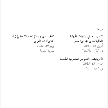
مرتبط
“السرد العربي وتيارات الرواية
“الحرب في رواية{ الخاتم الأعظم}لزياد
العالمية”هدى حجاجي/ مصر
حمامي”أحمد العربي
أبريل 25, 2021
يوليو 29, 2022
في "تقارير وأنشطة"
تدوينة مشابهة
الأوبانيشاد..النصوص الهندوسية المقدسة
مارس 13, 2023
في "إصدارات"