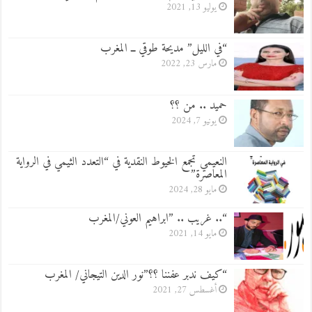
يوليو 13, 2021
“في الليل” مديحة طوقي ــ المغرب
مارس 23, 2022
حميد .. من ؟؟
يونيو 7, 2024
النعيمي تجمع الخيوط النقدية في “التعدد الثيمي في الرواية
المعاصرة”
مايو 28, 2024
“.. غريب .. ”ابراهيم العوني/المغرب
مايو 14, 2021
“كيف ندبر عفننا ؟؟”نور الدين التيجاني/ المغرب
أغسطس 27, 2021