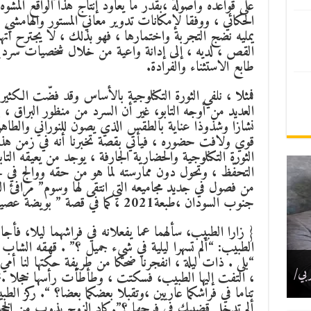
على قواعده وأصوله ،بقدر ما يعاود إنتاج هذا الواقع المشوّ
الحكائي ، ووفقا لإمكانات تدوير معاني المستور والهامشي
يمليه نضج التجربة واختمارها ، فهو بذلك ، لا يجترح اتّهام
القص ، لديه ، إلى إدانة واعية من خلال شخصيات سرد
طابع الاستثناء والفرادة.
فمثلا ، نلفي الثورة التكنلوجية بالأساس وقد فضّت الكثير 
العديد من أوجه التابو، غير أن السرد من منظور البراق ، 
نشازا وشذوذا عناية بالطقس الذي يصون للنوراني والطا
قوي ولافت حضوره ، فيأتي بقصة تخبرنا أنه في زمن هذا ا
الثورة التكنلوجية والحضارية الجارفة ، يوجد من يعيقه التا
التحفّظ ، وتحول دون ممارسته لما هو من حقه ووالج في حيز
من فصول في جديد مجاميعه التي انتقى لها وسوم” مرافئ ا
جنوب السودان ،طبعة2021 ،كما في قصة ” بويضة عصية “، بحيث يقول:
{ زارا الطبيب، سألهما عما يفعلانه في فراشهما ليلا، فأجا
الطبيب: “ألم تسهرا ليلية في شيء جميل ؟” . قهقه الشاب 
لوم
“بلى . ذات ليلة ، انفجرنا ضحكا من طريفة حكتها لنا أمي
ذ.
ير/
لية
ربي/
، التفت إليها الطبيب، فسكتت ، وطأطأت رأسها خجلا .ثم 
تناما في فراشكما عاريين ،وتقبلا بعضكما بعضا؟ “. ركز الطب
ألم تدخل قضيبك في فرجها ؟”.كاد الزوج يذوب من الخج