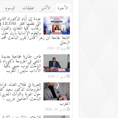
الأخيرة
الأشهر
تعليقات
الوسوم
عودة إلى أيام الدكتوراه الثاني
التي نظمها مختب
رحاب كلية اللغات والفنون
والعلوم الإنسانية بأيت ملول
التابعة لجامعة ابن زهر أكادير/ تقرير الباحث محمد
الرحالي
يونيو 29, 2026
فاس: مقاربة حجاجية جديدة 
المتنبي في أطروحة دكتوراه نا
الباحث أيوب حبيبي بكلية
الآداب سايس/ المغرب
أبريل 7, 2026
العبرية في ظلال الضاد: قراءة
أطروحات الدكتور سعيد كفا
حول الهوية والتراث المغربي/ 
الباحث: اسماعيل غريب –
المغرب
مارس 24, 2026
الإعلامي المائز عزيز باكوش 