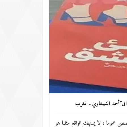
راق”أحمد الشيخاوي ـ المغرب
ي عموما ، لا يستهلك الواقع مثلما هو