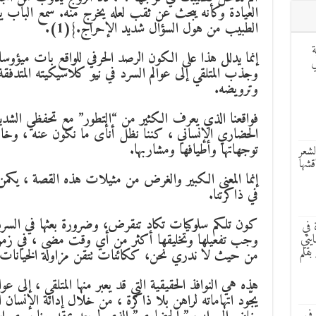
العيادة وكأنه يبحث عن ثقب لعله يخرج منه. سمع الباب 
الطبيب من هول السؤال شديد الإحراج.}(1).
ة
إنما يدلل هذا على الكون الرصد الحرفي للواقع بات ميؤوسا
ر LILDAS في
وجذب المتلقي إلى عوالم السرد في نيو كلاسيكيته المتدفقة و
وترويضه.
فواقعنا الذي يعرف الكثير من “التطور” مع تحفظي الشديد ع
الحضاري الإنساني ، كننا نظل أنأى ما نكون عنه ، وخارج
توجهاتها وأطيافها ومشاربها.
لشعر
قشها
إنما المعنى الكبير والغرض من مثيلات هذه القصة ، يكمن
في ذاكرتنا.
كون تلكم سلوكيات تكاد تنقرض، وضرورة بعثها في السرد وال
 في
وجب تفعيلها وتخليقها أكثر من أي وقت مضى ، في زمن
يتي
بقلم
من حيث لا ندري نحن، ككائنات تتقن مزاولة الخيانات 
هذه هي النوافذ الحقيقية التي قد يعبر منها المتلقي ، إل
يجّود اتهاماته لراهن بلا ذاكرة ، من خلال إدانة الإنسان ا
في