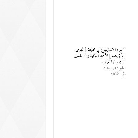
“سرد الاسترجاع في مجموعة [ نجوى
الذكريات ] لأحمد العكيدي” الحسين
أيت بها/ المغرب
مايو 12, 2021
في "ثقافة"