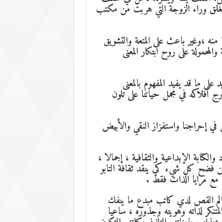
يغلق وراء الزوجة التي هربت من مكتب
 منه ،وغير باعث على المتعة والتشويق
المحمولة على روح ابتكار المعنى
لى ما قد يفيد المفهوم بالمعنى
 أفلاكه في مجمل حياتنا على تلون
 في إحراجنا واستفزاز النقي والأبيض
كتابة الإبداعية والثقافية ، إجمالا ،
 فضح كل شيء كي ينقد ثقافة التابو
مع مرايا الذات فقط .
ى عوالم القص لدي كاتب مبدع ما ينفك
لمتنكر لذاته وهويته وجذوره ، ساعيا