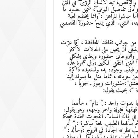
ه والناقص، تبعا لاتساع الرؤى في المتن
 وأدقّ تفاصيل اليومي ، ضمن حدود ما
ا مباشرا للراهن ، وإنما يُخضع لعبة
يته، الشيء الذي يمنح حضوره القصصي
من جوانب ثقافتنا المُحافظة ، كما عرّت
ينبغي أن يحيل على الحالات الأكثر
هر والروحاني حضوره ويغذي بشكل
لغزو التقني الكبير ،وفي غمرة هذه
بو فيقيّد وجوده به، وتستعبده ذاكرة
 حرياته ، تماما مثل ما يسوقه إلينا
لعشق”،منشورات ويلوز ـ جوبا ،
با بصوت واحد : ” ننام” . سألهما
قهقهة خجولة واحمرّ وجهه، وهو يقول:
 في ذاك المساء”. انفجرت الفتاة ضحكا
سألهما الطبيب بلغة مباشرة : ” ألم
يب نظراته الجادة في الزوج ،وسأله : ”
ل. التفت يمنة ويسرة. تأمل في سقف