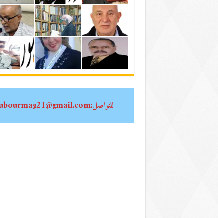
للتواصل:oubourmag21@gmail.com