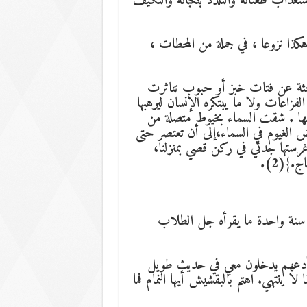
ذاب طعناته والتلذذ بنكباته والتكيف
كذا نزوعا ، في جملة من المحطات ،
احثة عن فتات خبز أو حبوب تناثرت
فزاعات ولا ما يبتكره الإنسان ليرهبها
اهها . شقت السماء بخيوط متصلة من
 الغيوم في السماء،إلى أن تعتصر حتى
غرستها جدتي في ركن قصي بمنزلنا،
.}(2).
في سنة واحدة ما يقرأه جل الطلاب
لا أدعهم يدخلون معي في حديث طويل
ينتهي. اهتم بالبقشيش أيها النمام فما