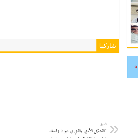
شاركها
السابق
“التشكيل الأدبي والفني في ديوان (تمسك