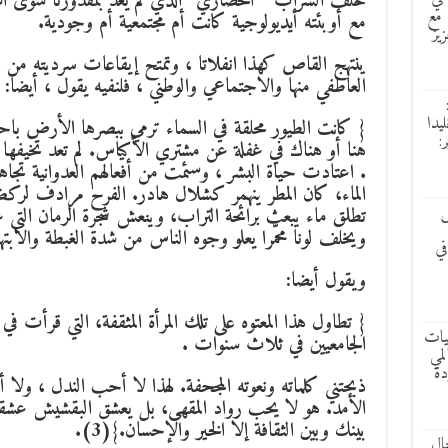
خلف السراب ” الحضاري” الذي لم يعد بمقدورنا سوى استع
 مع
مع أوبئته أيديولوجية كانت أم مجتمعية أم وجودية.
زيز
ينتهج القاص كهذا انفلاتا ، وتمتح إيقاعات سرديته من ه
العاطفي منها والاجتماعي والوطني ، فلنفيه يقول ، أيضا:
ليدا
{ كانت الطيور محلقة في السماء ترمي ببصرها الأرض ب
:
هنا أو هناك في غفلة عن مشتري الأكياس. لم تعد تخيفها ال
. اعتادت حياة البشر ، وسئمت من أفعالهم العدوانية تج
الماء، كان المطر ينهمر كشلال هادر. الفرح مرادف لركض
ش
تطلق ماء يبعث برائحة التراب، وينعش شجرة الرمان التي 
ويخلف لونا محمّرا يعلو وجوه الناس من شدة الغبطة والابتهاج
في
ويقول أيضا:
{ تطاول هذا المعتوه على تلك المرأة المثقفة، التي قرأت 
ليات
الجامعيين في ثلاث سنوات .
لمي
دة
ذبحتني كلماته ونعوته المجحفة. لهذا لا أحب الندل ، و
الأمد. هو لا يحب رواد المقهى، بل يعشق البقشيش عشقا لا 
بينك وبين الثقافة إلا الخير والإحسان.}(3).
ال