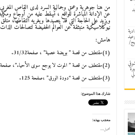
من هنا جوهرية وعمق وجمالية السرد لدى القاص المغربي ال
د
عن الإدانة المباشرة للواقع ، تُسقط عليه من أوجاع ومكا
ويزيد على الحاجة التي قد يتصيّدها ويغريه التقاطها، متلق
نيوكلاسيكية منبثقة عن العوالم الخفيضة لتصالحات الذات مع
ادية
وعيد
هامش:
يج/
(1)مقتطف من قصة ” بويضة عصية” ، صفحة31/32.
شوقي
(2)مقتطف من قصة ” الموت لا يوجع سوى الأحياء”، صفحة59.
رة
لي
(3)مقتطف من قصة “دودة الورق” ،صفحة 125.
شارك هذا الموضوع:
معجب بهذه:
تحميل...