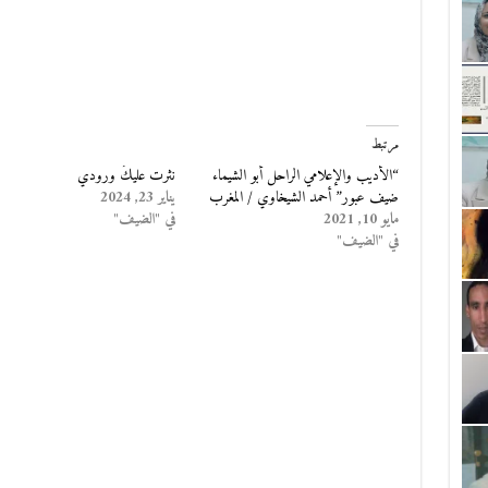
مرتبط
“الأديب والإعلامي الراحل أبو الشيماء
نثرت عليكَ ورودي
ضيف عبور” أحمد الشيخاوي / المغرب
يناير 23, 2024
مايو 10, 2021
في "الضيف"
في "الضيف"