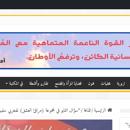
تربوية
محليات
فنون
قضايا المرأة والمجتمع
تقارير وأنشطة
في المكتبة
الرئيسية
/
ثقافة
/
“سؤال التابو في مجموعة (مرافئ العشق) للمغربي سفي
ا”