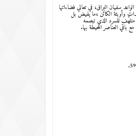
واعد سفيان البراق، في تعالي فضاءاتها
بدات وأوبئة الكائن ،ما يفيض بل
ّ متلهّف للسرد الذي تبصمه
 باقي العناصر المحيطة بها.