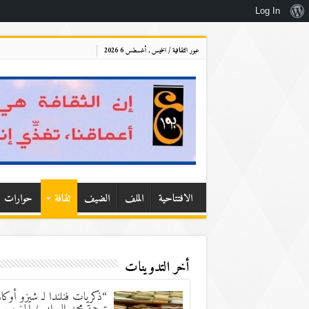
نبذة
Log In
عن
عبور الثقافية / الخميس , أغسطس 6 2026
ووردبريس
الافتتاحية
الملف
الضيف
ثقافة
حوارات
أخر التدوينات
“ذكريات فنلندا لـ شيزو أوكاو