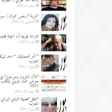
ترجمة محمد العرابي / المغرب
سبتمبر 5, 2021
“غربة “نرجس عمران / سور
أغسطس 19, 2021
القراءة طويلة أما الحياة فقصي
مايو 1, 2024
” آخر الصعاليك ” احمد شيكر
المغرب
يونيو 3, 2021
“الآن ناشرون وموزعون” في
معرض عمّان الدولي للكتاب
2021
سبتمبر 23, 2021
“الظل”فضيلة التهامي الوزاني 
المغرب
مايو 6, 2021