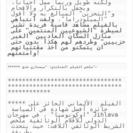
ولكنه طويل وربما ممل احيانا، 
ويحفل بالتكرار والاقحام 
و"التحزين" المبالغ به ولا أقول 
"الميلودراما"، 
ولفت انتباهي 
بالفيلم مشاهد قاسية فريدة تشير 
لسيطرة "الشيوعيين المنتمين"
على 
منازل السكان العاديين "الغير 
حزبيين" وطردهم لهم هكذا بدون حتى 
ان يتمكنو من أخذ مقتنياتهم 
وامتعتهم!
****** ملخص الفيلم الفنلندي: "ميستاري شنغ":
********************************
********************************
************
*****الفيلم  الألماني الحائز على 
جائزة أفضل شهادة في السياسة 
"اوكونوميا" ، في مهرجان Jihlava 
الدولي للأفلام الوثائقية ملخص 
الشريط الوثائقي اللافت: حيث يتحدث 
بطريقة 