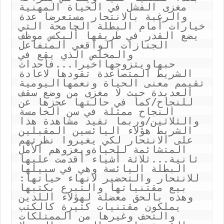
مغزى الفشل في الحياة المهنية 
والرغبة بالانتحار مستعرضا عدة 
خيارات أمام البطلة الجامحة التي 
يضع القدر في طريقها أليكس موظف 
الجنازات الواقعي المتفاعل 
والمخلص الذي يقع في 
حبهاويتزوجهااخيرا...فأحداث 
الشريط المتصاعدة تقودها لاعادة 
تقيمم معنى الحياة ونعمهااليومية 
العديدة حيث لا مغزى من وضع سقف 
للنجاح/كما في حالتها عجزها عن 
النجاح ممثلة في سن الخامسة 
والثلاثين/وربما تفيد مشاهدة هذا 
الشريط هؤلاء اليائسين المقبلين 
على الانتحار لكي يغيروا نظرتهم 
المتشائمة للحياةويغزوهم الأمل 
ثانية...ثلاثة أشياء أقدمت عليها 
البطلة اليائسة وهي في سبيلها 
للانتحار والتحضير لانهاء حياتها: 
بيع مقتنياتها والتبرع بكتبها 
وهذه بالحق معضلة لهؤلاء اللذين 
يملكون مقتنيات كثيرة كالكتب 
والتحف وغيرها من الممتلكات 