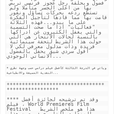
فضول وبحلقة رجل عجوز فرنسي تربص 
بها من اعلى الجسر متأملا ولم 
تستطع ردعه بحركات تساؤل ونفور 
قامت بها مما قادها لتأجيل الفكرة 
على ما يبدو...فهذه الثلاثة 
"فعاليات" اذا ما صحت التسمية 
والتي يغفل الكثيرون عن ادراكها 
بالنسبة لحالات الانتحار هي التي 
حولت هذا الشريط لتحفة سينمائية 
فريدة وذات مدلول معرفي لكي لا 
أقول سردي شيق يحفل بالفضول 
*وياتي في الدرجة الثالثة كأفضل فيلم درامي حسب وجهة نظري 
النقدية العميقة والانطباعية... 
********************************
*****************

****وقد تم ترشيحه لجائزة أفضل 
فيلم ، World Premieres Film 
Festival  هذا هو ملخص الشريط 
الهنغاري التاريخي: يعرض هذا 