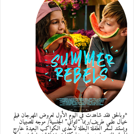
*وبالحق فقد شاهدت في اليوم الأول لعروض المهرجان فيلم
خيال علمي طريف/ربما “لتواني” الجنسية/ موجه للصبيان
ويستند لسفر الطفلة البطلة لاحدى الكواكب البعيدة خارج