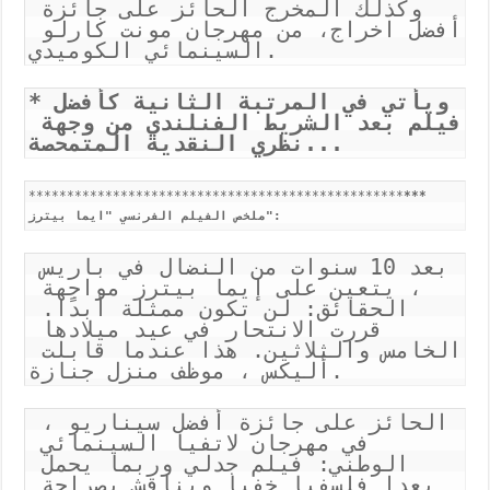
وكذلك المخرج الحائز على جائزة 
أفضل اخراج، من مهرجان مونت كارلو 
السينمائي الكوميدي.
*ويأتي في المرتبة الثانية كأفضل 
فيلم بعد الشريط الفنلندي من وجهة 
نظري النقدية المتمحصة...
*************************************************
***
ملخص الفيلم الفرنسي "ايما بيترز":
بعد 10 سنوات من النضال في باريس 
، يتعين على إيما بيترز مواجهة 
الحقائق: لن تكون ممثلة أبدًا. 
قررت الانتحار في عيد ميلادها 
الخامس والثلاثين. هذا عندما قابلت 
أليكس ، موظف منزل جنازة.
الحائز على جائزة أفضل سيناريو ، 
في مهرجان لاتفيا السينمائي 
الوطني: فيلم جدلي وربما يحمل 
بعدا فلسفيا خفيا ويناقش بصراحة 