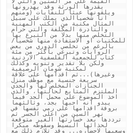
القيمة على مر السنين والتي لا 
يقدرها الورثة وقد يهدرونها 
ويلقونها عبثا للنفايات (ومنهم 
انا شخصياالذي يملك على سبيل 
المثال مكتبة من الكتب المهنية 
والنادرة المكلفة والتي حرام 
التخلص منها بدلا من التبرع بها 
للمكتبات او الاستفادة منها شخصيا/ 
بالرغم من تخلصي الدوري من بعض 
الروايات وتبرعي بأكثر من مئة 
كتاب للجمعية الفلسفية الاردنية 
ولكن بلا تقدير وتنويه وكذلك 
لمكتبة شومان الرصيفية 
وغيرها)...ثم اقدامها على علاقة 
سريعة جنسية مع موظف منزل 
الجنازات المخلص لها والجدي 
الملتزم المتابع لحالتها، والذي 
اخذ الموضوع على محمل الجد فيما 
يبدو انه احبها بجد، وثالثهما 
بروفة اقدامها على رمي نفسها في 
نهر السين من اعلى الجسر ثم 
ترددها بعد خسارتها الغير متوقعة 
لحذائها البسيط وسقوطه مبكرا 
وسعيها لاحضاره... وقد تلازم ذلك مع 