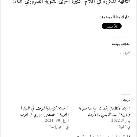
التافهة المكررة في افلام كثيرة اخرى للتنويه الضروري هنا/!
شارك هذا الموضوع:
معجب بهذه:
تحميل...
مرتبط
“سينما (نظيفة) بثيمات ابداعية متنوعة
” هيمنة كوميديا الموقف في السينما
وغريبة” مهند النابلسي ـ الأردن
المغربية ” مصطفى جراري / المغرب
يناير 9, 2022
أبريل 30, 2021
في "فنون"
في "حوارات"