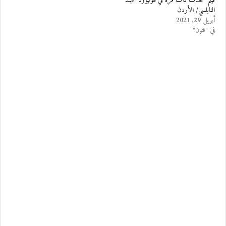
فيلم “حدث ذات مرة في هوليوود” مهند
النابلسي/ الأردن
أبريل 29, 2021
في "فنون"