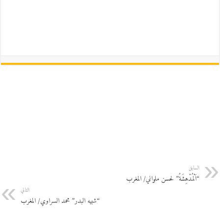
السابق
“اَلْمُدْهِشَةُ” لحسن ملواني/ المغرب
التالي
“شبيه البدر” محمد السراوي/ المغرب