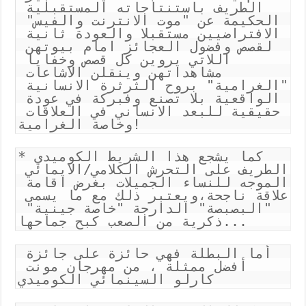
الطريف باستنتاجاته المستقبلية 
الحكيمة عن "موت الانترنت والفيس" 
الافتراضيين مستقبلا والعودة ثانية 
لقصص وفضول العجائز امام بيوتهن 
اللاتي يروين كل قصص وخفايا 
مشاهداتهن وينقلن الاشاعات 
"الغرامية" بروح الثرثرة الانسانية 
الواقعية بلا تصنع وفبركة في عودة 
حقيقية للبعد الانساني في العلاقات 
وخاصة الغرامية!
*كما يشجع هذا الشريط الكوميدي 
الطريف على التحرش الكلامي/الايمائي 
الموجه للنساء الجميلات بغرض اقامة 
علاقة ناجحة،ويعتبر ذلك مع ما يسمى 
"البصبصة" الدارجة "خاصة جينية" 
ذكرية من الصعب كبح جماحها...  
أما البطلة فهي حائزة على جائزة 
أفضل ممثلة ، من مهرجان مونت 
كارلو السينمائي الكوميدي