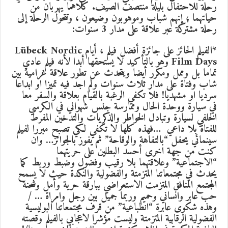
رحلة للاحتفال بليلة منتصف الصيف. كلاهما يهربان من
حياتهما ؛ إنهم شباب وموهوبون وضيعون ، وتتحول الرحلة إلى
رحلة مشتركة عبر علاقة على مدار 3 سنوات:
*الفيلم الحائز على جائزة أفضل فيلم ، أيام Lübeck Nordic
Film Days وهو بالتأكيد لا يستحقها أبدا لأنه فيلم عادي
تماما بل وممل ومكرر أيضا ويتحدث عن تطور علاقة غرامية بين
شاب وفتاة على مدار ثلاث سنوات ولم اجد فيه تميزا او ابداعا
سرديا او مشهديا! فلا تكفي الرغبة بالقيام بعلاقة والسفر معا
في سيارة ووحدة الحال وممارسة جنس شهواني في الكرسي
الخلفي لسيارة وتبادل الخواطر والذكريات والتدخين المفرط
للفتاة بلا داعي …فهذه كلها لا تكفي لكي تصبح مبررا لفيلم
سينمائي يحفل “بالتفاهة والوقاحة” ثم يفوز بالجوائز… وان
كنت من جهة اخرى أحسد البطلين على حريتهما
“الاجتماعية” وعلاقتهما بلا رقيب وفضول وضبط وربط كما
يحدث في مجتمعاتنا المتزمتة والفضولية والنكدة حيث لا يسمح
المجتمع المنافق المتزمت الاستعراضي ببارقة حرية وأمل وشحنة
حب عابر وانساني وحميم وربما جميل بين رجل وامراة … /
وهذه شكوى عابرة “انطباعية” من قرف مجتمعاتنا البوليسية
الفضولية الرقابية المتزمتة وليست مؤشرا لاعجابي بالفيلم وقصته