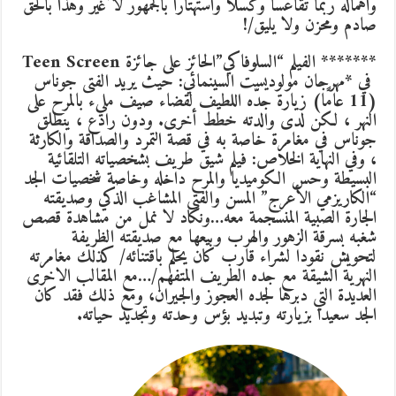
واهماله ربما تقاعسا وكسلا واستهتارا بالجمهور لا غير وهذا بالحق
صادم ومحزن ولا يليق/!
******* الفيلم “السلوفاكي”الحائز على جائزة Teen Screen
في *مهرجان مولوديست السينمائي: حيث يريد الفتى جوناس
(11 عامًا) زيارة جدّه اللطيف لقضاء صيف مليء بالمرح على
النهر ، لكن لدى والدته خطط أخرى. ودون رادع ، ينطلق
جوناس في مغامرة خاصة به في قصة التمرد والصداقة والكارثة
، وفي النهاية الخلاص: فيلم شيق طريف بشخصياته التلقائية
البسيطة وحس الكوميديا والمرح داخله وخاصة شخصيات الجد
“الكاريزمي الأعرج” المسن والفتى المشاغب الذكي وصديقته
الجارة الصبية المنسجمة معه…ونكاد لا نمل من مشاهدة قصص
شغبه بسرقة الزهور والهرب وبيعها مع صديقته الظريفة
لتحويش نقودا لشراء قارب كان يحلم باقتنائه/ كذلك مغامرته
النهرية الشيقة مع جده الطريف المتفهم/…مع المقالب الاخرى
العديدة التي دبرها لجده العجوز والجيران، ومع ذلك فقد كان
الجد سعيدا بزيارته وتبديد بؤس وحدته وتجديد حياته.