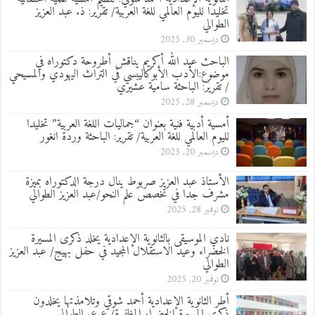
تخليدا لليوم العالمي للغة العربية/ تقرير: ذ. عبد العزيز
الطوالي
ديسمبر 30, 2025
الباحث عبد الله أكريم يناقش أطروحة دكتوراه في
موضوع:الأدب الأبوكاليبسي في التراث اليهودي والمسيحي
/ تقرير: الباحثة سامية عشيري
ديسمبر 28, 2025
أمسية أدبية فنية بعنوان “جماليات اللغة العربية” تخليدا
لليوم العالمي للغة العربية/ تقرير: الباحثة وردة انغور
ديسمبر 20, 2025
الأستاذ عبد العزيز صربوط ينال درجة الدكتوراه بميزة
مشرف جدا في تخصص علم النحو/عبد العزيز الطوالي
نوفمبر 28, 2025
نادي الموسيقى بالثانوية الإعدادية يخلد ذكرى المسيرة
الخضراء وعيد الاستقلال المجيد في حفل بهيج/ عبد العزيز
الطوالي
نوفمبر 20, 2025
أطر الثانوية الإعدادية أحمد شوقي وتلامذتها يخلدون
ذكرى المسيرة الخضراء المظفرة/ ع.ع. الطوالي