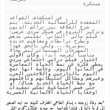
مبتكرة                          
              عن استكشاف القواعد 
المعقدة للرأسمالية الحديثة. يتم 
شرح العلاقة بين تراكم الديون 
وتركيز الثروة في هيكل سردي عرضي: 
فيلم مالي "ألماني" تعليمي مدهش 
ويطرح ترابطات ومفاهيم جديدة 
تنويرية... ولكن بالحق فهذا 
المهرجان السينمائي ليس مجالا 
مناسبا لعرضه أبدا، 
وكان الأولى 
اختيار فيلم درامي اجتماعي سردي 
يعطي فكرة عن نمط الحياة المعاصرة 
في ألمانيا اليوم، وخاصة انها تعج 
اليوم بالنازحين واللاجئين العرب 
وغيرهم ومشاكل استيطانهم وتأقلمهم 
مع نمط الحياة الجديد هناك/ أو 
حتى قصص اجتماعية تعكس تعقيدات 
وخفايا الحياة الألمانية العصرية!
*بعد وفاة زوجته ، يسافر الطاهي المحترف تشينغ مع ابنه الصغير
إلى قرية نائية في فنلندا للتواصل مع صديق فنلندي قديم التقى