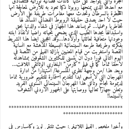
المجرة والتي يتواجد على متنها كائنات فضائية نورانية فتتصادق
مع احدها الذي يمنحها روبوتا ذكيا تعود به للأرض لمعالجة امها
المخطرة بالسرطان وتحدث معها مغامرات طريفة على الأرض
حيث لا احد يصدق حقيقة الروبوط الفضائي المساند لها
تخاطريا وعمليا… ثم يساعد هذا الجهاز في شفاء والدتها بحق
واستبدالها بجدها الطيب الذي يضحي بحياته راضيا لانقاذ ابنته
وعودتها متعافية لعائلتها وأولادها…وقد اعجبني ايضا هذا الشريط
بفكرته وطريحة طرحه السينمائية البسيطة المدهشة مع انسانية
القصة واستغربت من قيام المعنيين بازالة الفيلم من المنصة في
اليوم التالي فورا دون ان يتسنى للكثيرين الشغوفين بمشاهدته
لاحقا تماما كما في فيلم “كارمن” البلغاري الوثائقي اللافت…
ويعد هذا /من وجهة نظري المتسرعة/ استهتارا من ادارة
المهرجان التي لا تسعى ابدا لتقديم استمارة للتقييم ضرورية تماما
لديمومة نجاح وتألق هذا المهرجان السينمائي السنوي الفريد
وتعلن جهارا تعاليها ووصايتها على الجمهور الاردني الشغوف
بالسينما!
********************************************
*
**********************
وأخيرا ملخص الفيلم اللاتيفي: حيث تلتقي لويز وكاسبارس في