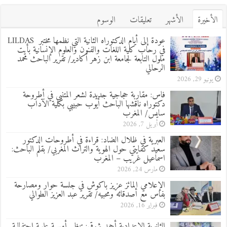
الأخيرة
الأشهر
تعليقات
الوسوم
عودة إلى أيام الدكتوراه الثانية التي نظمها مختبر LILDAS
في رحاب كلية اللغات والفنون والعلوم الإنسانية بأيت
ملول التابعة لجامعة ابن زهر أكادير/ تقرير الباحث محمد
الرحالي
يونيو 29, 2026
فاس: مقاربة حجاجية جديدة لشعر المتنبي في أطروحة
دكتوراه ناقشها الباحث أيوب حبيبي بكلية الآداب
سايس/ المغرب
أبريل 7, 2026
العبرية في ظلال الضاد: قراءة في أطروحات الدكتور
سعيد كفايتي حول الهوية والتراث المغربي/ بقلم الباحث:
اسماعيل غريب – المغرب
مارس 24, 2026
الإعلامي المائز عزيز باكوش في جلسة حوار ومصارحة
بفاس مع أصدقائه ومحبيه/ تقرير عبد العزيز الطوالي
فبراير 16, 2026
الثانوية الإعدادية أحمد شوقي: تنظيم أمسية علمية احتفالية