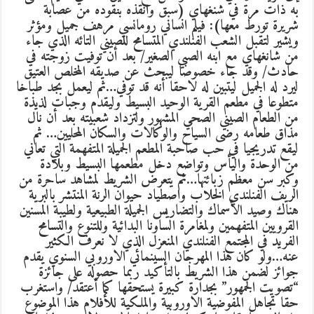
به ذات مرة في شنغهاي (سبق وانقذه بنقوده من عصابة
شريرة تورط معها): فيلم انساني رومانسي مرهف جميل ومؤثر
ويشير لتقبل الشعب الفنلندي المتسامح للصيني التائه الذي جاء
من شانغهاي مع ابنه الصبي الصغير/ بعد أن توفيت زوجته في
حادث/ وقد جاء خصوصا ليبحث عن صديقه المخلص العتيق
ليرد له الجميل ليتبين له لاحقا أنه قد توفي…ثم ليعمل بجد طباخا
متطوعا في مطعم القرية الوحيد البسيط وليقدم وجبات لذيذة
من الطعام الصيني الصحي المشهور ولتزداد شعبيته بعد أن نال
مذاق طعامه رضى السياح والوكالات والسكان المحليين… ثم
ليقع تدريجيا في حب صاحبة المطعم الجميلة المتفهمة التي تعاني
من الوحدة واليأس وتواضع دخل مطعمها البسيط وبلادة
وكبر سن معظم زبائنها…ثم يتعرض الشريط لمشاهد ساحرة من
الريف الفنلندي الخلاب واصطياد حيوان الرنة المنتشر بالبرية
هناك وصيد الأسماك والتضاريس الجميلة الطبيعية ولطيبة المسنين
القرويين المتفهمين ولمغامرة الساونا البدائية وللتنوع والتسامح
الفريد في المجتمع الفنلندي المنعزل الذي لا نعرف الكثير
عنه…ولو كان هذا المهرجان السينمائي الاوروبي السنوي يقدم
جوائز لضمن هذا الشريط بالتأكيد ربما حصوله على جائزة
“تصويت الجمهور” بجدارة كبيرة يستحقها كما أعتقد/ واستغرب
حقا تجاهل المفوضية الاوروبية والملكية للأفلام هذا الموضوع