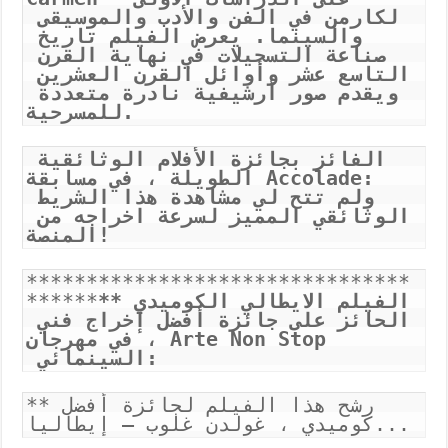
لكارمن في الفن والأدب والموسيقى 
والسينما. يعرض الفيلم تاريخ 
صناعة التسجيلات في نهاية القرن 
التاسع عشر وأوائل القرن العشرين 
ويقدم صور أرشيفية نادرة متعددة 
للمسرحية.
الفائز بجائزة الأفلام الوثائقية 
: 
Accolade
الطويلة ، في مسابقة 
ولم تتح لي مشاهدة هذا الشريط 
الوثائقي المميز لسرعة اخراجه من 
المنصة!
********************************
**الفيلم الايطالي الكوميدي 
******
الحائز على جائزة أفضل إخراج فني 
Arte Non Stop
، في مهرجان 
 السينمائي:
**رشح هذا الفيلم لجائزة أفضل 
كوميدي ، غولدن غلوب – إيطاليا...