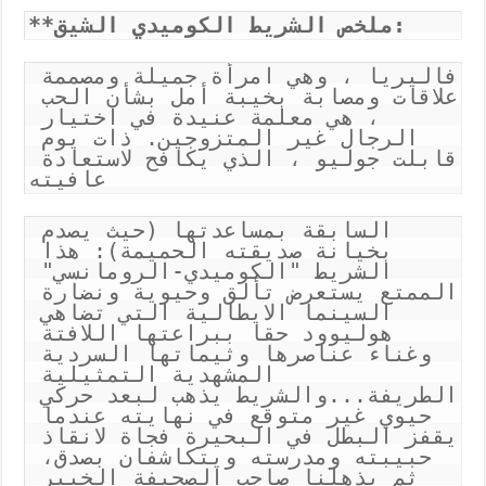
**ملخص الشريط الكوميدي الشيق:
فاليريا ، وهي امرأة جميلة ومصممة 
علاقات ومصابة بخيبة أمل بشأن الحب 
، هي معلمة عنيدة في اختيار 
الرجال غير المتزوجين. ذات يوم 
قابلت جوليو ، الذي يكافح لاستعادة 
عافيته
السابقة بمساعدتها (حيث يصدم 
بخيانة صديقته الحميمة): هذا 
الشريط "الكوميدي-الرومانسي" 
الممتع يستعرض تألق وحيوية ونضارة 
السينما الايطالية التي تضاهي 
هوليوود حقا ببراعتها اللافتة 
وغناء عناصرها وثيماتها السردية 
المشهدية التمثيلية 
الطريفة...والشريط يذهب لبعد حركي 
حيوي غير متوقع في نهايته عندما 
يقفز البطل في البحيرة فجاة لانقاذ 
حبيبته ومدرسته ويتكاشفان بصدق، 
ثم يذهلنا صاحب الصحيفة الخبير 