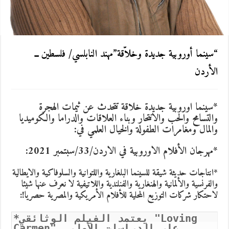
“سينما أوروبية جديدة وخلاّقة”مهند النابلسي/ فلسطين ــ
الأردن
*سينما اوروبية جديدة خلاقة تتحدث عن ثيمات الهجرة
والتسامح والحب والانتحار وبناء العلاقات والدراما والكوميديا
والمال ومغامرات الطفولة والخيال العلمي في:
*مهرجان الأفلام الاوروبية في الاردن/33/سبتمبر 2021
:
*انتاجات حديثة شيقة للسينما البلغارية واللتوانية والسلوفاكية والايطالية
والفرنسية والألمانية والهنغارية والفنلندية واللاتيفية لا نعرف عنها شيئا
لاحتكار شركات التوزيع المحلية للأفلام الأمريكية والمصرية حصريا!:
*يعتمد الفيلم الوثائقي "Loving 
Carmen" على الدراسات الأولى 