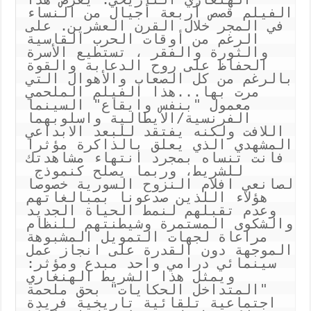
الفيلم قصص أربعة أجيال من النساء 
في المجر خلال القرن العشرين. على 
الرغم من أوقات الحرب القاسية 
والثورة والفقر ، تستطيع الأسرة 
الحفاظ على روح الدعابة والقوة 
بالرغم من كل الصعاب والأهوال التي 
مرت بها...هذا الفيلم الملحمي 
معمول "بنفس وايقاع" السينما 
الفرنسية/الايطالية واسلوبهما 
اللافت ولكنه يفتقد للبعد الابداعي 
المشهدي الذي يعلق بالذاكرة مؤثرا 
فانت تنساه بمجرد انتهاء مشاهدتك 
للشريط، وربما يصلح كنموذج  
لصانعي افلام النزوح السورية خصوصا 
هؤلاء اللذين صدعونا بمبالغاتهم 
وعدم تقبلهم لنمط الحياة الجديد 
والشكوى المستمرة وشيطنتهم للنظام 
مراعاة لجهات التمويل المشبوهة 
الموجهة دون القدرة على انجاز عمل 
سينمائي درامي واحد مبدع ومؤثر: 
ويمثل هذا الشريط الهنغاري 
"المتداخل الحكايات" بحق ملحمة 
اجتماعية تلقائية تاريخية فريدة 