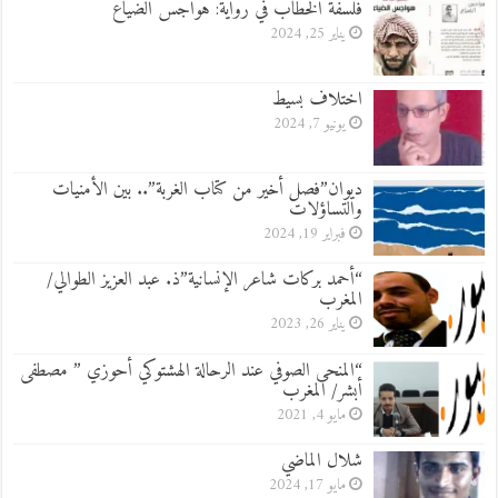
فلسفة الخطاب في رواية: هواجس الضياع
يناير 25, 2024
اختلاف بسيط
يونيو 7, 2024
ديوان”فصل أخير من كتاب الغربة”.. بين الأمنيات
والتساؤلات
فبراير 19, 2024
“أحمد بركات شاعر الإنسانية”ذ. عبد العزيز الطوالي/
المغرب
يناير 26, 2023
“المنحى الصوفي عند الرحالة الهشتوكي أحوزي ” مصطفى
أبشر/ المغرب
مايو 4, 2021
شلال الماضي
مايو 17, 2024