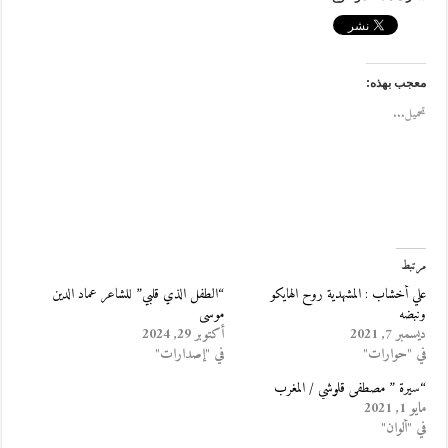
معجب بهذه:
تحميل...
مرتبط
علي أخشاب : المشهدية روح الهايكو
“الطفل الذي قلبي” للشاعر عماد الدين
ونبضه
موسى
ديسمبر 7, 2021
أكتوبر 29, 2024
في "حوارات"
في "إصدارات"
“سيرة ” مصطفى قلوشي / المغرب
مايو 1, 2021
في "ألوان"