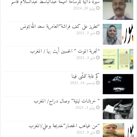
سيرة ذاتية للرسامة أميمة عبدالباسط عبدالسلام قاسم
يوليو 20, 2024
“تطريز على كف فراشة”العامرية سعد الله/تونس
مايو 5, 2021
“تجربة الموت ” الحسين أيت بها / المغرب
مايو 3, 2021
كم غابة تتمشّى فينا
ديسمبر 16, 2021
” خربشات ليلية” وصال دراج/ المغرب
يوليو 3, 2021
“من غياهب الحصار”خديجة بوعلي/المغرب
مايو 9, 2021