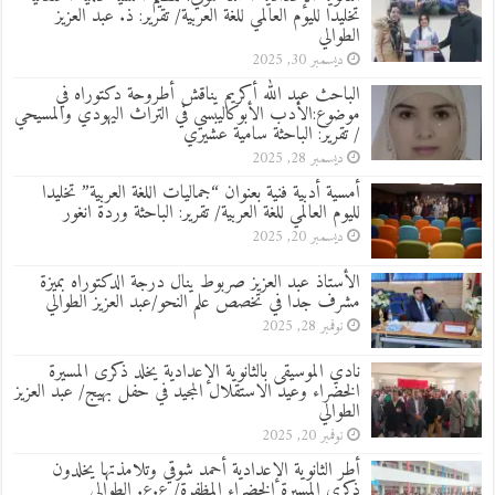
تخليدا لليوم العالمي للغة العربية/ تقرير: ذ. عبد العزيز
الطوالي
ديسمبر 30, 2025
الباحث عبد الله أكريم يناقش أطروحة دكتوراه في
موضوع:الأدب الأبوكاليبسي في التراث اليهودي والمسيحي
/ تقرير: الباحثة سامية عشيري
ديسمبر 28, 2025
أمسية أدبية فنية بعنوان “جماليات اللغة العربية” تخليدا
لليوم العالمي للغة العربية/ تقرير: الباحثة وردة انغور
ديسمبر 20, 2025
الأستاذ عبد العزيز صربوط ينال درجة الدكتوراه بميزة
مشرف جدا في تخصص علم النحو/عبد العزيز الطوالي
نوفمبر 28, 2025
نادي الموسيقى بالثانوية الإعدادية يخلد ذكرى المسيرة
الخضراء وعيد الاستقلال المجيد في حفل بهيج/ عبد العزيز
الطوالي
نوفمبر 20, 2025
أطر الثانوية الإعدادية أحمد شوقي وتلامذتها يخلدون
ذكرى المسيرة الخضراء المظفرة/ ع.ع. الطوالي