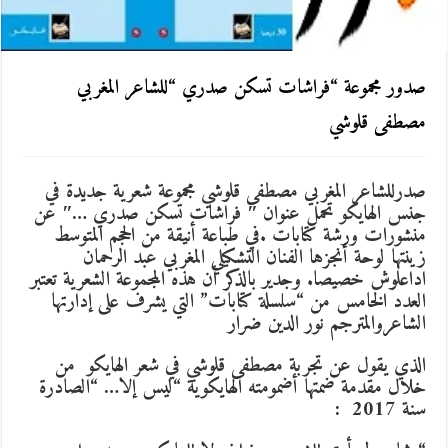
صدور مجموعة “فراشات تسكن صدري “للشاعر المغربي
مصطفى قلوشي
صدرللشاعر المغربي مصطفى قلوشي مجموعة شعرية جديدة في
جنس الهايكو تحمل عنوان ʺ فراشات تسكن صدري …ʺ عن
منشورات ورشة كتابات .في طباعة أنيقة من الحجم المتوسط
زينتها لوحة أنجزها الفنان التشكيلي المغربي عبد الرحمان
اداعلوش خصيصا. وجدير بالذكر أن هذه المجموعة الشعرية تعتبر
العدد الخامس من “سلسلة كتابات” التي يشرف على إدارتها
الشاعروالمترجم نور الدين ضرار
الذي يقول عن تجربة مصطفى قلوشي في شعر الهايكو من
خلال مقدمة ضمتها أضمومته الهايكوية “ليس إلا… “الصادرة
سنة 2017 :