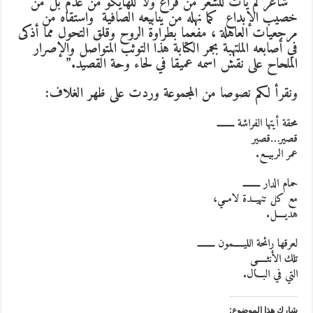
“
شاعر لم يأت للشعر من فراغ ولا للهايكو من عدم بل من
خصيب الإبداع كما نهله من ينابيعه الصافية واستقاه من
مرجعيات العاهلة ، مفعما بطراوة الروح وقلق التحول مما أذكى
في أصابعه الملتهبة بجمر الكتابة هذا التوثب المتواصل والإصرار
الملحاح على نقش اسمه عميقا في لحاء وحة القصيد
.”
ونقرأ لكم نصوصا من المجموعة وردت على ظهر الغلاف:
محقة أيتها الفراشة ــــــــ
قصير…قصير
عمر الربيــع.
حمام الدار ــــــــ
مع كل تنهيــدة لامــي،
هديــــل.
لعرقها رائحة الليـــــمون ــــــــ
تلك الأنثـــــى
التي في البـــال.
شارك هذا الموضوع: