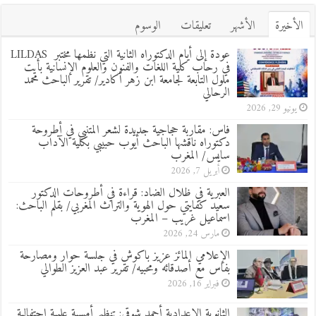
الأخيرة
الأشهر
تعليقات
الوسوم
عودة إلى أيام الدكتوراه الثانية التي نظمها مختبر LILDAS
في رحاب كلية اللغات والفنون والعلوم الإنسانية بأيت
ملول التابعة لجامعة ابن زهر أكادير/ تقرير الباحث محمد
الرحالي
يونيو 29, 2026
فاس: مقاربة حجاجية جديدة لشعر المتنبي في أطروحة
دكتوراه ناقشها الباحث أيوب حبيبي بكلية الآداب
سايس/ المغرب
أبريل 7, 2026
العبرية في ظلال الضاد: قراءة في أطروحات الدكتور
سعيد كفايتي حول الهوية والتراث المغربي/ بقلم الباحث:
اسماعيل غريب – المغرب
مارس 24, 2026
الإعلامي المائز عزيز باكوش في جلسة حوار ومصارحة
بفاس مع أصدقائه ومحبيه/ تقرير عبد العزيز الطوالي
فبراير 16, 2026
الثانوية الإعدادية أحمد شوقي: تنظيم أمسية علمية احتفالية