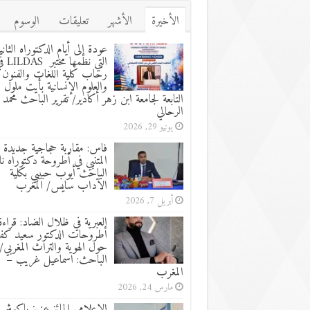
الأخيرة
الأشهر
تعليقات
الوسوم
عودة إلى أيام الدكتوراه الثاني
التي نظمها مختب
رحاب كلية اللغات والفنون
والعلوم الإنسانية بأيت ملول
التابعة لجامعة ابن زهر أكادير/ تقرير الباحث محمد
الرحالي
يونيو 29, 2026
فاس: مقاربة حجاجية جديدة 
المتنبي في أطروحة دكتوراه نا
الباحث أيوب حبيبي بكلية
الآداب سايس/ المغرب
أبريل 7, 2026
العبرية في ظلال الضاد: قراءة
أطروحات الدكتور سعيد كفا
حول الهوية والتراث المغربي/ 
الباحث: اسماعيل غريب –
المغرب
مارس 24, 2026
الإعلامي المائز عزيز باكوش 