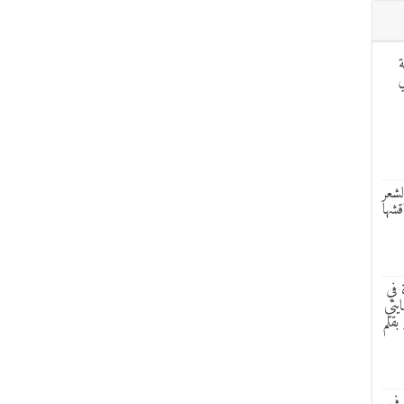
ة
ر LILDAS في
لشعر
قشها
 في
يتي
بقلم
في