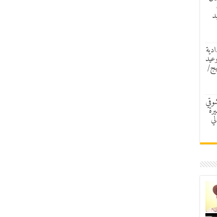
د
ادية
وعيد
يج/
شوقي
رة
لي