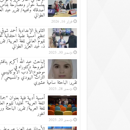
جلسة حوار ومصارحة بفاس
أصدقائه ومحبيه/ تقرير عبد الع
الطوالي
فبراير 16, 2026
الثانوية الإعدادية أحمد شوقي:
تنظيم أمسية علمية احتفالية تخ
لليوم العالمي للغة العربية/ تقرير
ذ. عبد العزيز الطوالي
ديسمبر 30, 2025
الباحث عبد الله أكريم يناق
أطروحة دكتوراه في
موضوع:الأدب الأبوكاليبسي 
التراث اليهودي والمسيحي /
تقرير: الباحثة سامية عشيري
ديسمبر 28, 2025
أمسية أدبية فنية بعنوان “جما
اللغة العربية” تخليدا لليوم العا
للغة العربية/ تقرير: الباحثة ور
انغور
ديسمبر 20, 2025
الأستاذ عبد العزيز صربوط ين