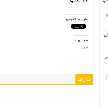
عالم الكتب
يدي
ا/
شارك هذا الموضوع:
زين
معجب بهذه:
تحميل...
عن
ني
شاركها