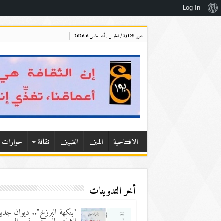
نبذة
Log In
عن
عبور الثقافية / الخميس , أغسطس 6 2026
ووردبريس
الافتتاحية
الملف
الضيف
ثقافة
حوارات
أخر التدوينات
“بنكهة البرزخ”.. ديوان جدي