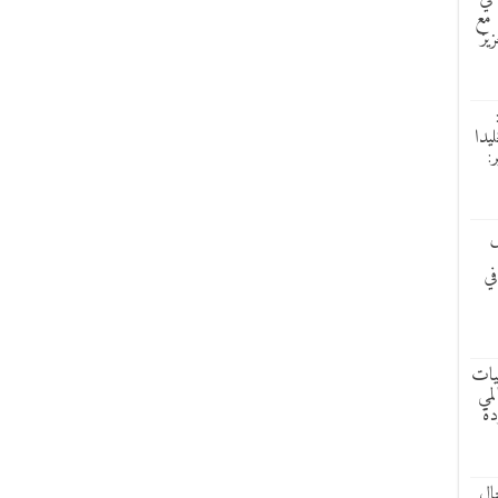
 مع
زيز
ليدا
:
ش
في
ليات
لمي
دة
ال