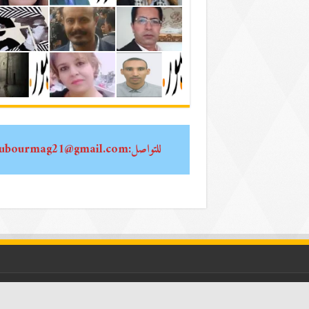
للتواصل:oubourmag21@gmail.com
جميع الحقوق محفوظة لـ عبور2024 ~~ مدير التحرير| أحمد الشيخاوي ~~ رئيس التحرير| عبد العزيز الطوالي Email:oubourmag21@gmail.com