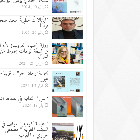
للشاعر العماني يونس البوسع
يوليو 10, 2024
“ابْتِهالاتٌ مَطَرِيَّةٌ”سعيد طلح
فرنسا
يوليو 26, 2021
رواية (صياد الغروب) لأم ال
بن شيخة: لوحات بخيوط من
الخيال
مارس 21, 2024
مجموعة”رحلة الحلم” .. قريبا 
عبور
فبراير 13, 2024
“عبور” الثقافية في عددها الثا
يناير 19, 2024
” هيمنة كوميديا الموقف في
السينما المغربية ” مصطفى
جراري / المغرب