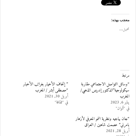
معجب بهذه:
تحميل...
مرتبط
“وسائل التواصل الاجتماعي مقاربة
” إتحاف الأخيار بغرائب الأخبار
سيكولوجية”الدكتور إدريس الذهبي/
“مصطفى أبشر / المغرب
المغرب
أبريل 30, 2021
يناير 6, 2023
في "ثقافة"
في "ألوان"
“جان بياجيه ونظرية النمو المعرفي لأزهار
بامرني” عصمت شاهين / العراق
أبريل 28, 2021