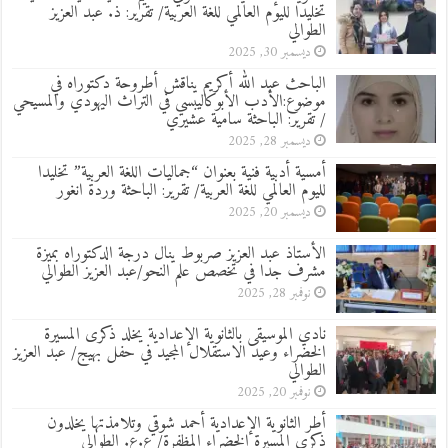
تخليدا لليوم العالمي للغة العربية/ تقرير: ذ. عبد العزيز
الطوالي
ديسمبر 30, 2025
الباحث عبد الله أكريم يناقش أطروحة دكتوراه في
موضوع:الأدب الأبوكاليبسي في التراث اليهودي والمسيحي
/ تقرير: الباحثة سامية عشيري
ديسمبر 28, 2025
أمسية أدبية فنية بعنوان “جماليات اللغة العربية” تخليدا
لليوم العالمي للغة العربية/ تقرير: الباحثة وردة انغور
ديسمبر 20, 2025
الأستاذ عبد العزيز صربوط ينال درجة الدكتوراه بميزة
مشرف جدا في تخصص علم النحو/عبد العزيز الطوالي
نوفمبر 28, 2025
نادي الموسيقى بالثانوية الإعدادية يخلد ذكرى المسيرة
الخضراء وعيد الاستقلال المجيد في حفل بهيج/ عبد العزيز
الطوالي
نوفمبر 20, 2025
أطر الثانوية الإعدادية أحمد شوقي وتلامذتها يخلدون
ذكرى المسيرة الخضراء المظفرة/ ع.ع. الطوالي