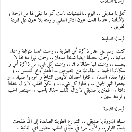
الرسالة السادسة
أتعلم يا صديقي .. اليوم ..المليشيات باعت آخر ما تبقى لها من الرحمة و
الإنسانية , عندما قلعت عيون الثائر السلمي و رمته بلا عيون على قارعة
الطريق .
الرسالة السابعة
كنت ارسم على خدر ذاكرة أمي الطرية .. رسمت شمسا متوهجة و سماء
صافية .. رسمت حصانا ابيضا شامخا صاهلا .. رسمت نهرا متدفقا لا
ينضب .. رسمت قلبا خفاقا دافئا .. رسمت كل شيء من ذاكرة أمي و
حكاياتها الجميلة … فجاء ثلة من اللصوص .. أطفئوا وهج الشمس .. و
لوثوا صفاء السماء .. قتلوا الحصان الأبيض الشامخ و اخرسوا صهيله .. و
جففوا النهر الجميل .. و قتلوا كل شيء … و لكن القلب لا يزال خفاقا
دافئا .. اطمئن يا صديقي لا يزال القلب خفاقا بالحب .. سينتصر الحب
و لو بعد حين .
الرسالة الثامنة
سنبلغ الذروة يا صديقي .. الشوارع الطويلة الصاعدة إلى الله طفحت
بدماء الثوار .. و لأول مرة في حياتي اطلب حضور أمي الغائبة …