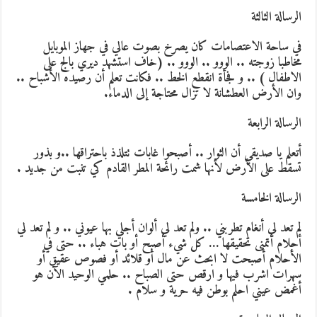
الرسالة الثالثة
في ساحة الاعتصامات كان يصرخ بصوت عالي في جهاز الموبايل
مخاطبا زوجته .. الووو .. الووو .. (خاف استشهد ديري بالج على
الاطفال ) .. و فجأة انقطع الخط .. فكانت تعلم أن رصيده الأشباح ..
وان الأرض العطشانة لا تزال محتاجة إلى الدماء.
الرسالة الرابعة
أتعلم يا صديقي أن الثوار .. أصبحوا غابات تتلذذ باحتراقها ..و بذور
تسقط على الأرض لأنها شمت رائحة المطر القادم كي تنبت من جديد .
الرسالة الخامسة
لم تعد لي أنغام تطربني .. ولم تعد لي ألوان أجلي بها عيوني .. و لم تعد لي
أحلام أتمنى تحقيقها … كل شيء أصبح أو بات هباء .. حتى في
الأحلام أصبحت لا ابحث عن مال أو قلائد أو فصوص عقيق أو
سهرات اشرب فيها و ارقص حتى الصباح .. حلمي الوحيد الآن هو
أغمض عيني احلم بوطن فيه حرية و سلام .