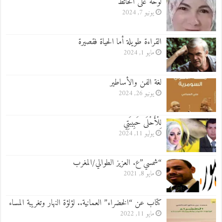
لوحة على الحائط
يونيو 7, 2024
القراءة طويلة أما الحياة فقصيرة
مايو 1, 2024
لغة الفن والأساطير
يونيو 26, 2024
لِلْأَحْلَى حَبِيبَتِي
يوليو 11, 2024
“شمسي”ع. العزيز الطوالي/المغرب
مايو 8, 2021
كتاب عن “الخضراء” العمانية.. لؤلؤة النهار وتغريبة المساء
مايو 11, 2022