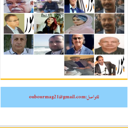
للتواصل:oubourmag21@gmail.com