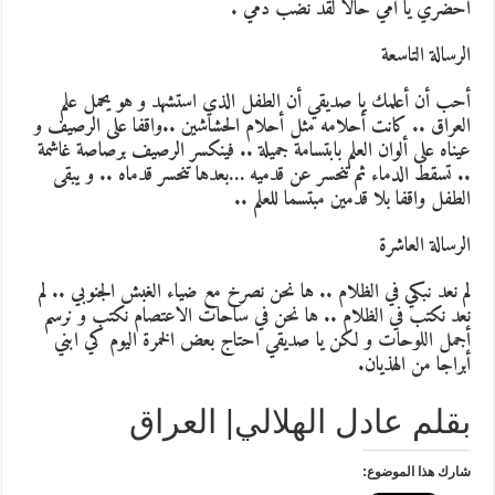
احضري يا أمي حالا لقد نضب دمي .
الرسالة التاسعة
أحب أن أعلمك يا صديقي أن الطفل الذي استشهد و هو يحمل علم
العراق .. كانت أحلامه مثل أحلام الحشاشين ..واقفا على الرصيف و
عيناه على ألوان العلم بابتسامة جميلة .. فينكسر الرصيف برصاصة غاشمة
.. تسقط الدماء ثم تنحسر عن قدميه …بعدها تنحسر قدماه .. و يبقى
الطفل واقفا بلا قدمين مبتسما للعلم ..
الرسالة العاشرة
لم نعد نبكي في الظلام .. ها نحن نصرخ مع ضياء الغبش الجنوبي .. لم
نعد نكتب في الظلام .. ها نحن في ساحات الاعتصام نكتب و نرسم
أجمل اللوحات و لكن يا صديقي احتاج بعض الخمرة اليوم كي ابني
أبراجا من الهذيان.
بقلم عادل الهلالي| العراق
شارك هذا الموضوع: