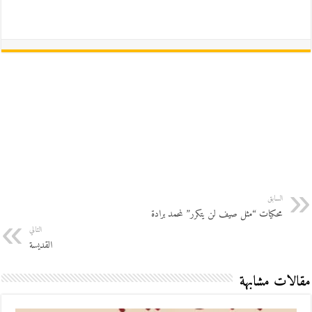
السابق
محكيات “مثل صيف لن يتكرر” لمحمد برادة
التالي
القديسة
مقالات مشابهة