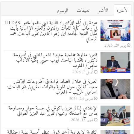
الأخيرة
الأشهر
تعليقات
الوسوم
عودة إلى أيام الدكتوراه الثانية التي نظمها مختبر LILDAS
في رحاب كلية اللغات والفنون والعلوم الإنسانية بأيت
ملول التابعة لجامعة ابن زهر أكادير/ تقرير الباحث محمد
الرحالي
يونيو 29, 2026
فاس: مقاربة حجاجية جديدة لشعر المتنبي في أطروحة
دكتوراه ناقشها الباحث أيوب حبيبي بكلية الآداب
سايس/ المغرب
أبريل 7, 2026
العبرية في ظلال الضاد: قراءة في أطروحات الدكتور
سعيد كفايتي حول الهوية والتراث المغربي/ بقلم الباحث:
اسماعيل غريب – المغرب
مارس 24, 2026
الإعلامي المائز عزيز باكوش في جلسة حوار ومصارحة
بفاس مع أصدقائه ومحبيه/ تقرير عبد العزيز الطوالي
فبراير 16, 2026
الثانوية الإعدادية أحمد شوقي: تنظيم أمسية علمية احتفالية