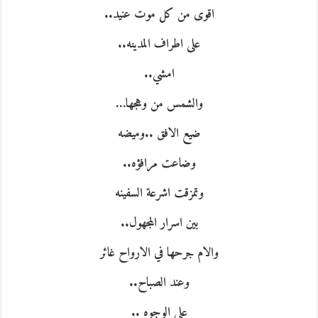
اقوى من كل موت عنيد..
على اطراف المدينه..
امشي..
والشمس من وهجها…
ضيع الافق ..وميضه
و
ضاعت مرافؤه..
وتمزقت اشرعة السفينه
بين اسرار المجهول..
والام جرحها في الارواح غائر
وعند الصباح..
على الوجوه ..