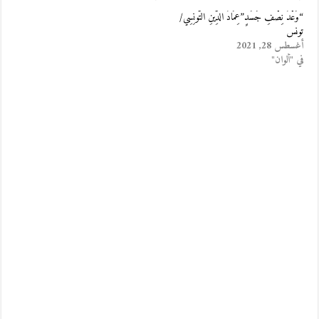
“وَعْدُ نِصْفِ جَسَدٍ”عِمَادُ الدِّينِ التُّونِسِي/
تونس
أغسطس 28, 2021
في "ألوان"