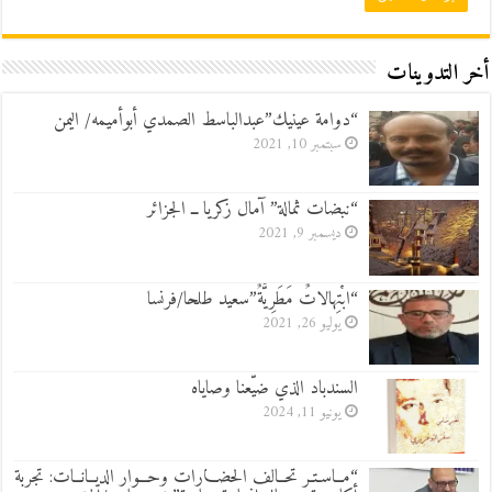
أخر التدوينات
“دوامة عينيك”عبدالباسط الصمدي أبوأميمه/ اليمن
سبتمبر 10, 2021
“نبضات ثمالة” آمال زكريا ــ الجزائر
ديسمبر 9, 2021
“ابْتِهالاتٌ مَطَرِيَّةٌ”سعيد طلحا/فرنسا
يوليو 26, 2021
السندباد الذي ضيّعنا وصاياه
يونيو 11, 2024
“مــاسـتـر تحــالف الحضـــارات وحـــوار الديــانــات: تجربة