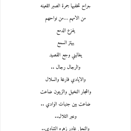
جراح تخفيها جمرة الصبر اللعينه
من الامهم …من نواحهم
يفزع الدمع
يهتز السمع
يغالبني وجع القصيد
والرجال رجال ..
والايادي فارغة والسلال
واشجار النخيل والزيتون ضاعت
ضاعت بين جنبات الوادي ..
وعبر التلال..
والنحل غادر زهره الشادي..