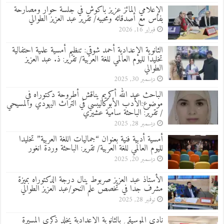
الإعلامي المائز عزيز باكوش في جلسة حوار ومصارحة
بفاس مع أصدقائه ومحبيه/ تقرير عبد العزيز الطوالي
فبراير 16, 2026
الثانوية الإعدادية أحمد شوقي: تنظيم أمسية علمية احتفالية
تخليدا لليوم العالمي للغة العربية/ تقرير: ذ. عبد العزيز
الطوالي
ديسمبر 30, 2025
الباحث عبد الله أكريم يناقش أطروحة دكتوراه في
موضوع:الأدب الأبوكاليبسي في التراث اليهودي والمسيحي
/ تقرير: الباحثة سامية عشيري
ديسمبر 28, 2025
أمسية أدبية فنية بعنوان “جماليات اللغة العربية” تخليدا
لليوم العالمي للغة العربية/ تقرير: الباحثة وردة انغور
ديسمبر 20, 2025
الأستاذ عبد العزيز صربوط ينال درجة الدكتوراه بميزة
مشرف جدا في تخصص علم النحو/عبد العزيز الطوالي
نوفمبر 28, 2025
نادي الموسيقى بالثانوية الإعدادية يخلد ذكرى المسيرة