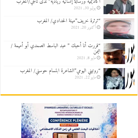
أكاديمية ورسالة إنسانية ريادية” ندى ناجي/المغرب
يوليو 30, 2021
“ثرثرة خريف”مينة الحدادي/ المغرب
أكتوبر 20, 2021
“قررت أنا أحبك ” عبد الباسط الصمدي أبو أميمة /
اليمن
مايو 8, 2021
“روتيني اليومي”الشاعرة ابتسام حوسني/ المغرب
مايو 22, 2021