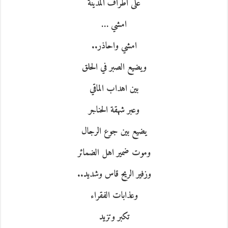
على اطراف المدينة
امشي …
امشي واحاذر..
ويضيع الصبر في الحلق
بين اهداب الماقي
و
عبر شهقة الحناجر
يضيع بين جوع الرجال
وموت ضمير اهل الضمائر
وزفير الريح قاس وشديد..
وعذابات الفقراء
تكبر وتزيد