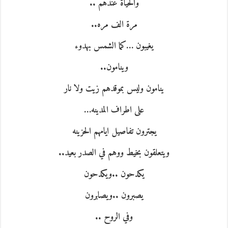
والحياة عندهم ..
مرة الف مره..
يغيبون …كما الشمس بهدوء
وينامون..
ينامون وليس بموقدهم زيت ولا نار
على اطراف المدينه…
ي
جترون تفاصيل ايامهم الحزينه
ويتعلقون بخيط ووهم في الصدر بعيد..
يكدحون ..ويكدحون
يصبرون ..ويصابرون
وفي الروح ..