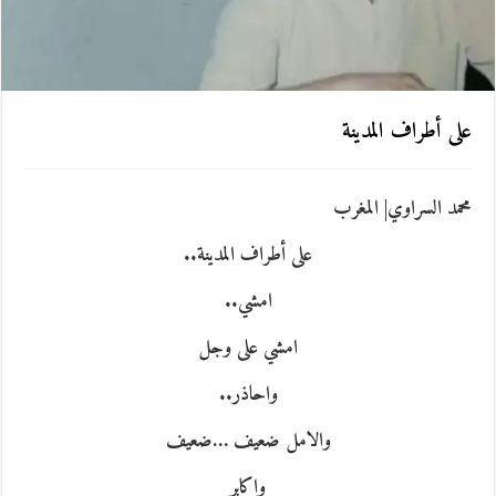
على أطراف المدينة
محمد السراوي| المغرب
على أطراف المدينة..
امشي..
امشي على وجل
واحاذر..
والامل ضعيف …ضعيف
واكابر