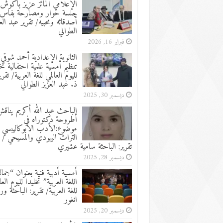
الإعلامي المائز عزيز باكوش 
جلسة حوار ومصارحة بفاس
أصدقائه ومحبيه/ تقرير عبد الع
الطوالي
فبراير 16, 2026
الثانوية الإعدادية أحمد شوقي:
تنظيم أمسية علمية احتفالية تخ
لليوم العالمي للغة العربية/ تقرير
ذ. عبد العزيز الطوالي
ديسمبر 30, 2025
الباحث عبد الله أكريم يناق
أطروحة دكتوراه في
موضوع:الأدب الأبوكاليبسي 
التراث اليهودي والمسيحي /
تقرير: الباحثة سامية عشيري
ديسمبر 28, 2025
أمسية أدبية فنية بعنوان “جما
اللغة العربية” تخليدا لليوم العا
للغة العربية/ تقرير: الباحثة ور
انغور
ديسمبر 20, 2025