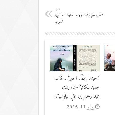
التالي
“الحب يعلّم قراءة الوجوه “ّمبارك الصادقي/
المغرب
“حينما يجفُّ الحبر”.. كتاب
جديد للكاتبة سناء بنت
عبدالرحمن بن علي البلوشية..
يوليو 11, 2025