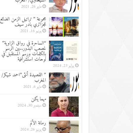
الشيخاوي/ المغرب
مايو 26, 2021
مجموعة ” تراتيل الزمن الضائع
للجزائري بادر سيف
يونيو 16, 2021
“الساحرة في رواق الزاوية”
لمصعب البدور..بين الرسم
بالكلمات ورسم المستقبل في
لوحات استشرافية
يوليو 23, 2024
” القصيدة أنثى”احمد شيكر/
المغرب
مايو 6, 2021
مهما يكن
سبتمبر 30, 2024
رمانة الألم
يونيو 26, 2024