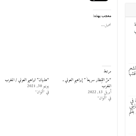
معجب بهذه:
ة
تحميل...
ر LILDAS في
لشعر
مرتبط
قشها
“مرَّ القِطار سريعاً ” إبراهيم العوني ـ
“هذيان” ابراهيم العوني / المغرب
المغرب
يونيو 30, 2021
أبريل 13, 2022
في "ألوان"
في "ألوان"
 في
يتي
بقلم