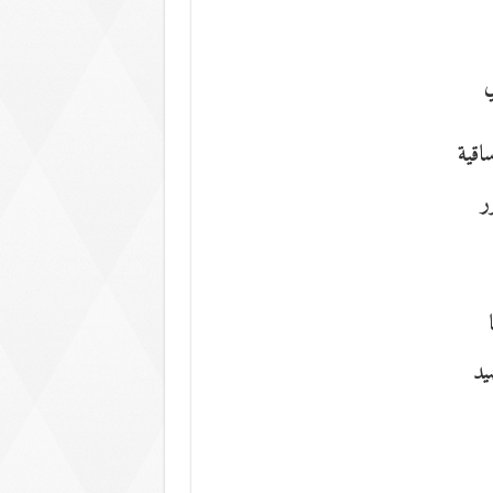
ي
اقية
ر
يد