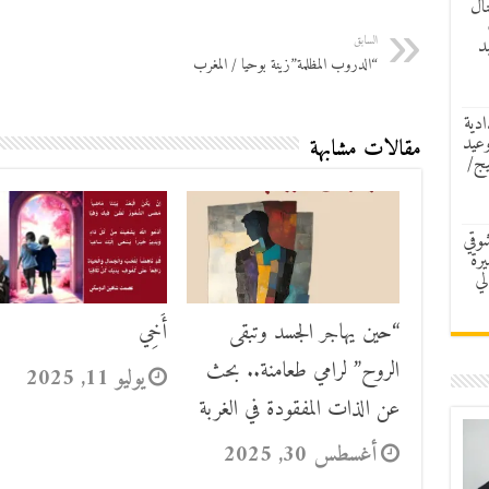
ال
السابق
د
“الدروب المظلمة”زينة بوحيا / المغرب
ادية
وعيد
مقالات مشابهة
يج/
شوقي
رة
لي
“حين يهاجر الجسد وتبقى
أَخِي
الروح” لرامي طعامنة.. بحث
يوليو 11, 2025
عن الذات المفقودة في الغربة
أغسطس 30, 2025