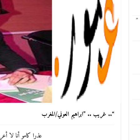
 ”
“.. غريب .. ”ابراهيم العوني/المغرب
عذرا كامو أنا لا أع