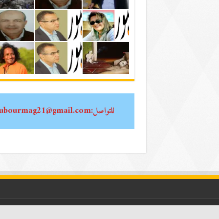
للتواصل:oubourmag21@gmail.com
جميع الحقوق محفوظة لـ عبور2024 ~~ مدير التحرير| أحمد الشيخاوي ~~ رئيس التحرير| عبد العزيز الطوالي Email:oubourmag21@gmail.com