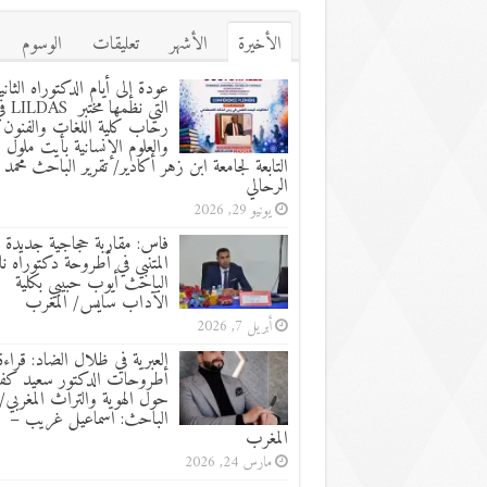
الأخيرة
الأشهر
تعليقات
الوسوم
عودة إلى أيام الدكتوراه الثاني
التي نظمها مختب
رحاب كلية اللغات والفنون
والعلوم الإنسانية بأيت ملول
التابعة لجامعة ابن زهر أكادير/ تقرير الباحث محمد
الرحالي
يونيو 29, 2026
فاس: مقاربة حجاجية جديدة 
المتنبي في أطروحة دكتوراه نا
الباحث أيوب حبيبي بكلية
الآداب سايس/ المغرب
أبريل 7, 2026
العبرية في ظلال الضاد: قراءة
أطروحات الدكتور سعيد كفا
حول الهوية والتراث المغربي/ 
الباحث: اسماعيل غريب –
المغرب
مارس 24, 2026