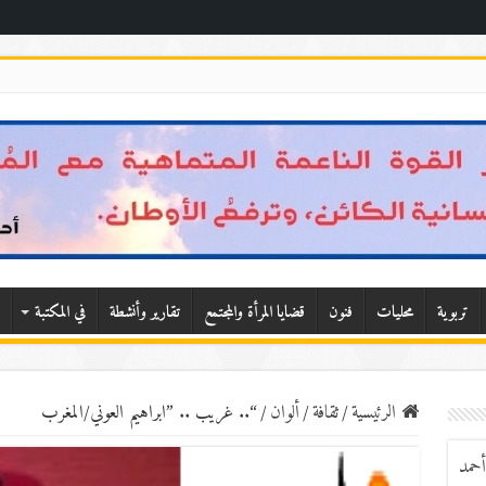
تربوية
محليات
فنون
قضايا المرأة والمجتمع
تقارير وأنشطة
في المكتبة
الرئيسية
/
ثقافة
/
ألوان
/
“.. غريب .. ”ابراهيم العوني/المغرب
أحمد