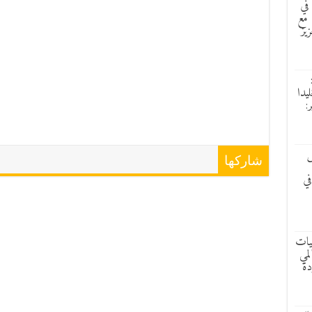
في
 مع
زيز
ليدا
:
ش
شاركها
في
ليات
لمي
دة