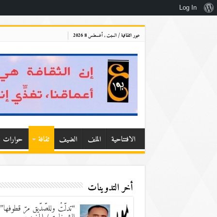
نبذة
Log In
عن
عبور الثقافية / السبت , أغسطس 8 2026
ووردبريس
الافتتاحية
الملف
الضيف
ثقافة
حوارات
أخر التدوينات
“تدلّتْ وللصّدّيق مرّ قطوفها”