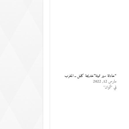
“حادثة سير مميتة”خديجة كلمل ــ المغرب
مارس 12, 2022
في "ألوان"