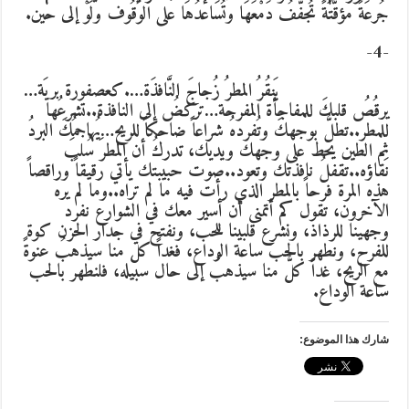
جُرعَةً مؤقَّتَةً تُجفّفُ دَمْعَهَا وتُسَاعدُهَا على الوُقُوف ولَوْ إلى حين.
-4-
يَنقُرُ المطرُ زُجاجَ النَّافذَة….كعصفورة بريَة…
يرقُصُ قلبكَ للمفاجأة المفرحة…تركضُ إلى النافذة..تشرعُها
للمطر..تطلُّ بوجهكَ وتُفردهُ شراعاً ضاحكاً للريح…يُهاجمُكَ البردُ
ثم الطين يحط على وجهك ويديك، تدركُ أن المطرَ سُلبَ
نَقاؤه..تقفلُ نافذتك وتعود..صوت حبيبتك يأتي رقيقاً وراقصاً
هذه المرة فرحاً بالمطر الذي رأت فيه ما لم تراه..وما لم يره
الآخرون، تقول كم أتمنى أن أسير معك في الشوارع نفرد
وجهينا للرذاذ، ونشرع قلبينا للحب، ونفتح في جدار الحزن كوة
للفرح، ونطهر بالحب ساعة الوداع، فغداً كل منا سيذهبُ عنوةً
مع الريح، غداً كلٌّ منا سيذهبُ إلى حال سبيله، فلنطهر بالحب
ساعة الوداع.
شارك هذا الموضوع: