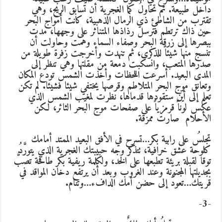
داخل طبيعة. ثم تحاولُ كما الغجرية أن تسابق الريح، وهي
تقترب من الشاطئ ذي الرمال الذهبية، كانت أمواج البحر
حين ذاك ترتطم فترسل رذاذها المتناثر على وجهها، مدت
ببصرها إلى زرقة البحر وصفاء السماء وهمت وحاولت أن
تنسج منها شيئاً للذكرى، ثم تنهدت وأخرجت زفرة طويلة من
صدرها المتعب، وانسكبت دمعة من مقلتها وهي تنظر إلى
المدى البعيد. أسرعت اللحظات وأخذت الشمس تودع المكان
وتعانق موج البحر المتلاطم وقرصها يختفي شيئا فشيئا. لم تكن
تعلم إلى أين ستقودها قدماها، نظرت لمغيب الشمس الذي
عكس لوناً قرمزياً على صفحات موج البحر الثائر، لكن
الأحلام صارت ممزقة.
تجلسُ على رابية بكر…تسرح في الأفق البعيد الممتد أمامك
كلوحة عشق خرافية، تتذكر وجه حبيبتك الغجرية الذي يتورَّدُ
توقا لقبلة بريئة تطبعها على الخد، ولكلمة ريفية بكر طافحة تصبُّ
بجديلتها المجنونة وعند الغروب وبعد أن يرتفع دخان المواقد في
قريتك…تعودُ إلى حضن أمك الدافء…وتنام.
-3-