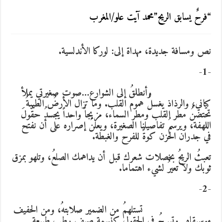
“فرحٌ يسابق الريح”محمد آيت علو/المغرب
نص ومسافة جديدة، مهداة إلى: لوركا الأندلسية.
-1-
وأنطلقُ إلى الشوارع…صوت صغيرتي يملأ
كياني، والرذاذ يغسلُ هموم القلب. وما تزال الأرضُ الطيبةُ
تحتضنُ مطر القلب ومطر السماء، مزيجاً واحداً يجسدُ حقُولَ
اللهفة، ويرسمُ تفاصيلنا الصغيرة، ويعلنُ إصراره على أن نفتح
في جدران الحزن كوةً للفرح والغبطة.
تعبثُ الريحُ بخصلات شعرك قبل أن يداهمك الصلعُ، وتلهو بمزق
ثوبك ولا تعيرُ لشيء اهتماما.
-2-
تستلهمُ من الضمير صلابتهُ، ومن الحفيف
موسيقاه…وتسرحُ في الحقول كنسمة صيف رطب طبيعة