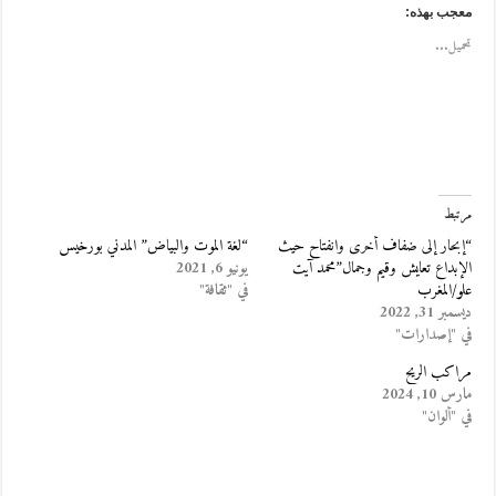
معجب بهذه:
تحميل...
مرتبط
“إبحار إلى ضفاف أخرى وانفتاح حيث
“لغة الموت والبياض” المدني بورخيس
الإبداع تعايش وقيم وجمال”محمد آيت
يونيو 6, 2021
علو/المغرب
في "ثقافة"
ديسمبر 31, 2022
في "إصدارات"
مراكب الريح
مارس 10, 2024
في "ألوان"