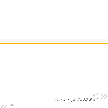
السابق
“جغرافيا الياقوت”نرجس عمران /سورية
التالي