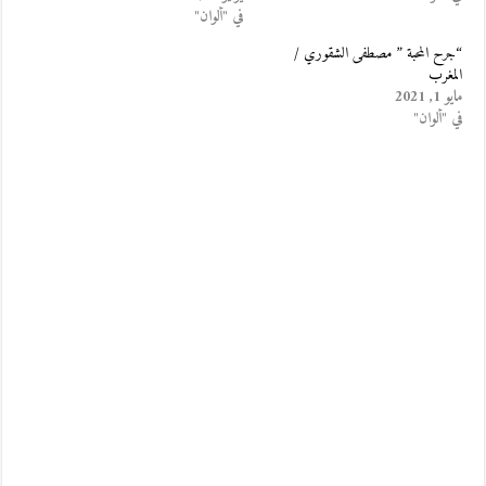
في "ألوان"
“جرح المحبة ” مصطفى الشقوري /
المغرب
مايو 1, 2021
في "ألوان"