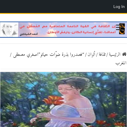
Log In
الرئيسية
/
ثقافة
/
ألوان
/
“فصدروا بذرة ضوّات حياتو”اصغري مصطفى /
المغرب