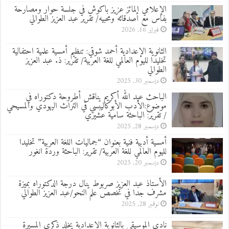
الإعلامي المائز عزيز باكوش في جلسة حوار ومصارحة
بفاس مع أصدقائه ومحبيه/ تقرير عبد العزيز الطوالي
فبراير 16, 2026
الثانوية الإعدادية أحمد شوقي: تنظيم أمسية علمية احتفالية
تخليدا لليوم العالمي للغة العربية/ تقرير: ذ. عبد العزيز
الطوالي
ديسمبر 30, 2025
الباحث عبد الله أكريم يناقش أطروحة دكتوراه في
موضوع:الأدب الأبوكاليبسي في التراث اليهودي والمسيحي
/ تقرير: الباحثة سامية عشيري
ديسمبر 28, 2025
أمسية أدبية فنية بعنوان “جماليات اللغة العربية” تخليدا
لليوم العالمي للغة العربية/ تقرير: الباحثة وردة انغور
ديسمبر 20, 2025
الأستاذ عبد العزيز صربوط ينال درجة الدكتوراه بميزة
مشرف جدا في تخصص علم النحو/عبد العزيز الطوالي
نوفمبر 28, 2025
نادي الموسيقى بالثانوية الإعدادية يخلد ذكرى المسيرة