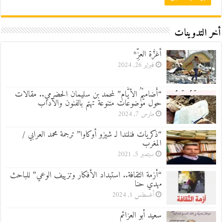
أخر التدوينات
أغزَّة العزِّ*
فبراير 26, 2024
“أَضاميْمُ الأيَّام” لمحمد بن سليمان الحضرمي.. مقالات
حول موضوعات متنوعة تهتم بالفنون والآداب
مارس 7, 2024
“ذكريات فنلندا لـ شيزو أوكاوا” ترجمة محمد العرابي /
المغرب
سبتمبر 5, 2021
“أزمة الثقافة.. استبداد الأفكار وتزييف الوعي” للباحث
مهدي حنا
أغسطس 1, 2024
سعيد أبو العزائم