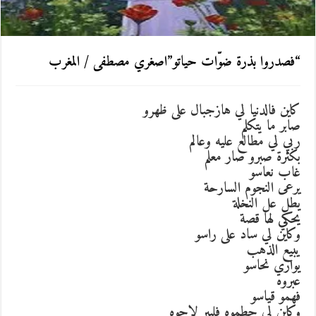
“فصدروا بذرة ضوّات حياتو”اصغري مصطفى / المغرب
كاين فالدنيا لي هازجبال على ظهرو
صابر ما يتكلم
ربي لي مطالع عليه وعالم
بكثرة صبرو صار معلم
غاب نعاسو
يرعى النجوم السارحة
يطل عل النخلة
يحكي لها قصة
وكاين لي ساد على راسو
يبيع الذهب
يواري نحاسو
عبروه
فهمو قياسو
وكاين لي حطموه فلبير لاحوه