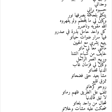
وحداني
حسبوه براني
يتكلم بلحكمة يصرفها نور
وكاين لي ما يتحطم ولو يقهروه
الله مقوّيه وناصرو
كل واحد حامل بذرة في صدرو
فيها سرار ضوات حياتو
يبيع يشري مع الحيين
ماشي معا لي ماتو
خايف من شباح الشتا
وربيع العمر الراحل
وكاين لي فزمان غاب
الدنيا قصاتو
مشا بعيد حتى فضحاتو
تمزق قلبو
روحو كرهاتو
تلف عل الطريق فلهم رماتو
لا تّيق فالدنيا
شحال من واحد بلعاتو
ضحكت عليه مشات وخلاتو