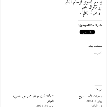
يسمع لصوتو فزحام الطير
أو مازال يحلم
أو مزال يحلم .
شارك هذا الموضوع:
معجب بهذه:
تحميل...
مرتبط
ومضات لأحمد لمسيح
” لأَنَك أَنتَ هو الله “دنيا علي الحسني/
يونيو 3, 2024
العراق
في "ألوان"
يونيو 30, 2021