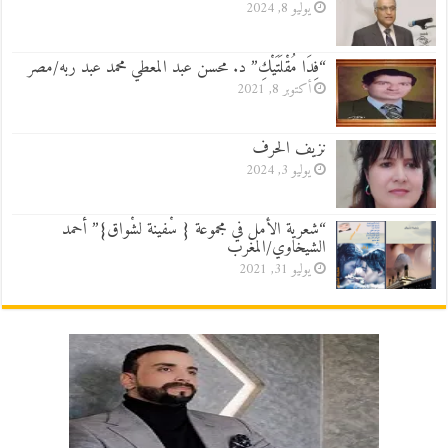
يوليو 8, 2024
“فِدَا مُقْلَتَيْكِ” د. محسن عبد المعطي محمد عبد ربه/مصر
أكتوبر 8, 2021
نزيف الحرف
يوليو 3, 2024
“شعرية الأمل في مجموعة { سْفينة لشْواق}” أحمد
الشيخاوي/المغرب
يوليو 31, 2021