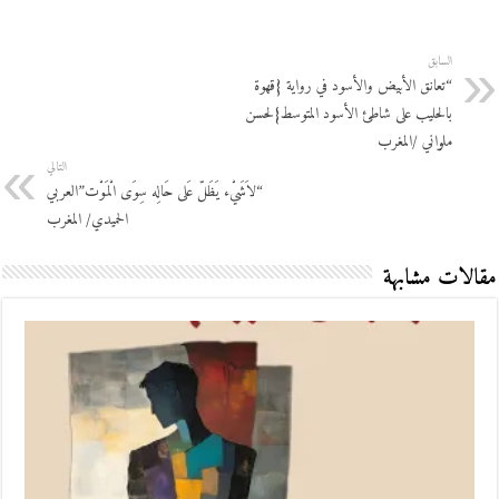
السابق
“تعانق الأبيض والأسود في رواية {قهوة
بالحليب على شاطئ الأسود المتوسط}لحسن
ملواني /المغرب
التالي
“لاَشَيْء يَظَلّ عَلى حَالِه سِوَى الْمَوْت”العربي
الحميدي/ المغرب
مقالات مشابهة