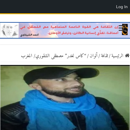
Log In
الرئيسية
/
ثقافة
/
ألوان
/
“كاس لغدر” مصطفى الشقوري/ المغرب