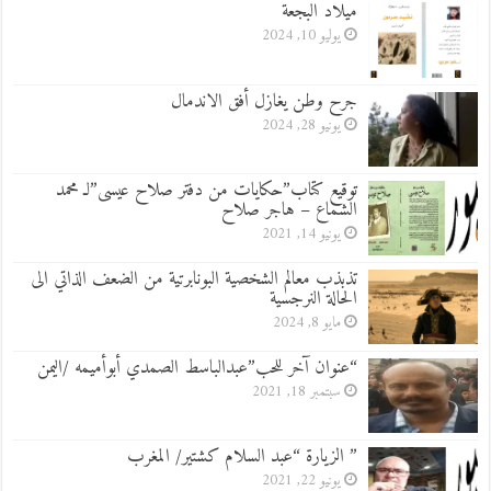
ميلاد البجعة
يوليو 10, 2024
جرح وطن يغازل أفق الاندمال
يونيو 28, 2024
توقيع كتاب”حكايات من دفتر صلاح عيسى”لـ محمد
الشماع – هاجر صلاح
يونيو 14, 2021
تذبذب معالم الشخصية البونابرتية من الضعف الذاتي الى
الحالة النرجسية
مايو 8, 2024
“عنوان آخر للحب”عبدالباسط الصمدي أبوأميمه /اليمن
سبتمبر 18, 2021
” الزيارة “عبد السلام كشتير/ المغرب
يونيو 22, 2021