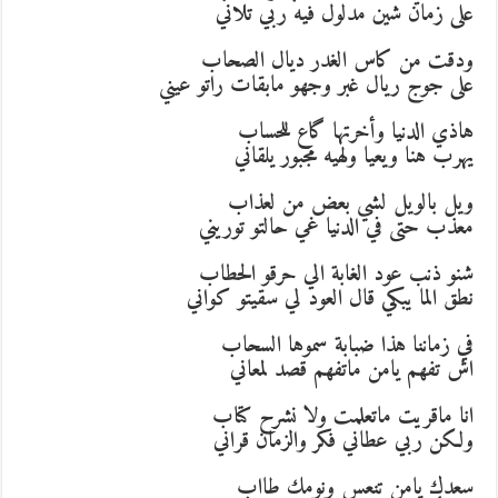
على زمان شين مدلول فيه ربي تلاني
ودقت من كاس الغدر ديال الصحاب
على جوج ريال غبر وجهو مابقات راتو عيني
هاذي الدنيا وأخرتها گاع للحساب
يهرب هنا ويعيا ولهيه مجبور يلقاني
ويل بالويل لشي بعض من لعذاب
معذب حتى في الدنيا غي حالتو توريني
شنو ذنب عود الغابة الي حرقو الحطاب
نطق الما يبكي قال العود لي سقيتو كواني
في زماننا هذا ضبابة سموها السحاب
اش تفهم يامن ماتفهم قصد لمعاني
انا ماقريت ماتعلمت ولا نشرح كتاب
ولكن ربي عطاني فكر والزمان قراني
سعدك يامن تنعس ونومك طااب