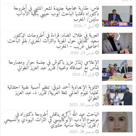
فاس: مقاربة حجاجية جديدة لشعر المتنبي في أطروحة
دكتوراه ناقشها الباحث أيوب حبيبي بكلية الآداب
سايس/ المغرب
أبريل 7, 2026
العبرية في ظلال الضاد: قراءة في أطروحات الدكتور
سعيد كفايتي حول الهوية والتراث المغربي/ بقلم الباحث:
اسماعيل غريب – المغرب
مارس 24, 2026
الإعلامي المائز عزيز باكوش في جلسة حوار ومصارحة
بفاس مع أصدقائه ومحبيه/ تقرير عبد العزيز الطوالي
فبراير 16, 2026
الثانوية الإعدادية أحمد شوقي: تنظيم أمسية علمية احتفالية
تخليدا لليوم العالمي للغة العربية/ تقرير: ذ. عبد العزيز
الطوالي
ديسمبر 30, 2025
الباحث عبد الله أكريم يناقش أطروحة دكتوراه في
موضوع:الأدب الأبوكاليبسي في التراث اليهودي والمسيحي
/ تقرير: الباحثة سامية عشيري
ديسمبر 28, 2025