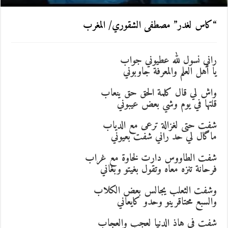
“كاس لغدر” مصطفى الشقوري/ المغرب
راني نسول لله عطيوني جواب
يا أهل العلم والمعرفة جاوبوني
واش لي قال كلمة الحق حق ينعاب
قلتها في يوم وشي بعض عيبوني
شفت حتى لغزالة ترعى مع الدياب
ماگال لي حد راني شفت بعيوني
شفت الطاووس دارت لخاوة مع غراب
فرحانة تنزه معاه وتقول بغيتو وبغاني
وشفت الثعلب يجالس بعض الكلاب
والسبع محتاقرينو وحدو كايعاني
شفت في هاذ الدنيا لعجب والعجاب