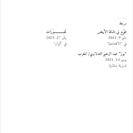
مرتبط
تلوّح لي بشالها الأبيض
تَحَـــــــــــوُّرَات
مايو 9, 2024
يناير 27, 2025
في "الافتتاحية"
في "ألوان"
“بوز” عبد الرحيم التدلاوي/ المغرب
يونيو 14, 2021
تدوينة مشابهة