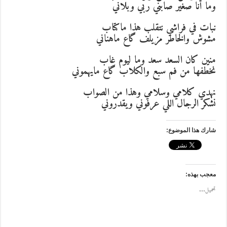
وما أنا صغير صابني ربي وبلاني
نبات في فراشي نتقلب هذا ماكتاب
مشوش والخاطر مزيلف گاع ماهناني
منين كان السعد سعد وما ليوم غاب
نخطفها من فم سبع والكلاب گاع مايهموني
نهدي كلامي وسلامي وهذا من الصواب
نشكر الرجال اللي عرفوني ويقدروني
شارك هذا الموضوع:
معجب بهذه:
تحميل...