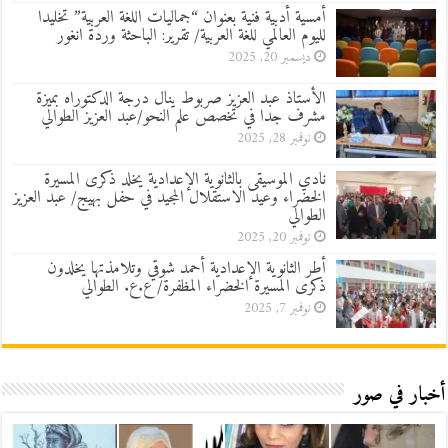
أمسية أدبية فنية بعنوان “جماليات اللغة العربية” تخليدا
لليوم العالمي للغة العربية/ تقرير: الباحثة وردة انغور
ديسمبر 20, 2025
الأستاذ عبد العزيز صربوط ينال درجة الدكتوراه بميزة
مشرف جدا في تخصص علم النحو/عبد العزيز الطوالي
نوفمبر 28, 2025
نادي الموسيقى بالثانوية الإعدادية يخلد ذكرى المسيرة
الخضراء وعيد الاستقلال المجيد في حفل بهيج/ عبد العزيز
الطوالي
نوفمبر 20, 2025
أطر الثانوية الإعدادية أحمد شوقي وتلامذتها يخلدون
ذكرى المسيرة الخضراء المظفرة/ ع.ع. الطوالي
نوفمبر 7, 2025
أخبار في صور