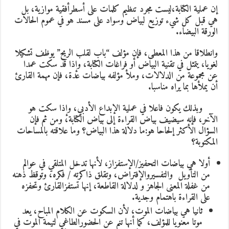
إن عملية الكتابة،ليست مجرد تنظيم كلمات على أسطرأفقية موازية، بل
هي قبل كل شيء توزيع لبياض وسواد على مسند هو في عموم الحالات
الورقة البيضاء.
وانطلاقا من هذا المعطى، فإن مؤلف “باب لقلب الريح” يوظف تشكيلا
لغويا، يتمثل في تقنية البياض أو فراغات الكتابة، وإذا قد سكت عمدا
عن مجموعة من الدلالات، وملأ مؤلفه بياضات عدة، فإن مهمة القارئ
أن يملأها بما يراه مناسبا.
وبذلك يكون فاعلا في عملية الإبداع الأدبي، وإذا سكت هو
الآخر، فإنه سيضيف بياض القراءة إلى بياض الكتابة، ومن ثم فإن
السؤال الأكثر إلحاحا هو:ما دلالة هذا البياض؟ وما علاقته بالمساحات
المكتوبة؟
أولا هي بياضات التحفيز/الإستفزاز، لأنها تدخل المتلقي في عوالم
من التأويل والتفسيروالإفتراض، وتقلق ذاكرته / فكره، وتوقظ ذهنه
من غفلة المعنى الجاهز و لدلالة القاطعة، إنها تستفزالقارئ وتحفزه
على القراءة باهتمام وجدية.
ثانيا هي بياضات الموت، لأن السكوت عن الكلام المباح، يعد
موتا معنويا للمؤلف، كما أنها تنم عن الحضورالطاغي لتيمة الموت في