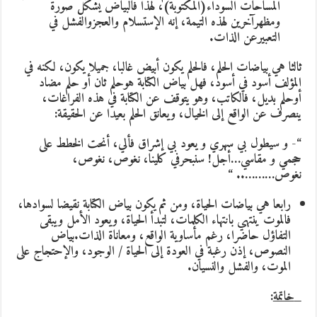
المساحات السوداء(المكتوبة)، لهذا فالبياض يشكل صورة
ومظهرآخرين لهذه التيمة، إنه الإستسلام والعجزوالفشل في
التعبيرعن الذات.
ثالثا هي بياضات الحلم، فالحلم يكون أبيض غالبا، جميلا يكون، لكنه في
المؤلف أسود في أسود، فهل بياض الكتابة هوحلم ثان أو حلم مضاد
أوحلم بديل، فالكاتب، وهو يتوقف عن الكتابة في هذه الفراغات،
ينصرف عن الواقع إلى الخيال، ويعانق الحلم بعيدا عن الحقيقة:
“- و سيطول بي سهري و يعود بي إشراق فألي، أنحت الخطط على
حجمي و مقاسي…أجل! سنبحرفي كلينا، نغوص، نغوص،
نغوص……….. “
رابعا هي بياضات الحياة، ومن ثم يكون بياض الكتابة نقيضا لسوادها،
فالموت ينتهي بانتهاء الكلمات، لتبدأ الحياة، ويعود الأمل ويبقى
التفاؤل حاضرا، رغم مأساوية الواقع، ومعاناة الذات.بياض
النصوص، إذن رغبة في العودة إلى الحياة / الوجود، والإحتجاج على
الموت، والفشل والنسيان.
خاتمة
: