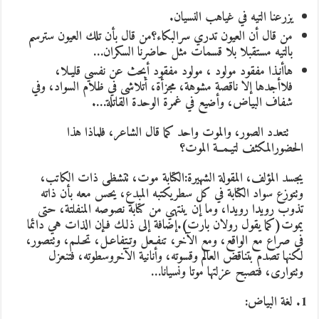
يزرعنا التيه في غياهب النسيان.
من قال أن العيون تدري سرالبكاء؟من قال بأن تلك العيون سترسم
بالتيه مستقبلا بلا قسمات مثل حاضرنا السكران…
هاأنـذا مفقود مولود ، مولود مفقود أبحث عن نفسي قليـلا،
فلاأجدها إلا ناقصة مشوهة، مجزأة، أتلاشى في ظلام السواد، وفي
شفاف البياض، وأضيع في غمرة الوحدة القاتلة….
تتعدد الصور، والموت واحد كما قال الشاعر، فلماذا هذا
الحضورالمكثف لتيـمــة الموت؟
يجسد المؤلف، المقولة الشهيرة:الكتابة موت، تتشظى ذات الكاتب،
وتتوزع سواد الكتابة في كل سطريكتبه المبدع، يحس معه بأن ذاته
تذوب رويدا رويدا، وما إن ينتهي من كتابة نصوصه المنفلتة، حتى
يموت(كما يقول رولان بارت).إضافة إلى ذلـك فـإن الذات هي دائما
في صراع مع الواقع، ومع الآخر، تنفـعل وتـتفاعـل، تحـلـم، وتتصور،
لكنها تصدم بتناقض العالم وقسوته، وأنانية الآخروسطوته، فتنعزل
وتتوارى، فتصبح عزلتها موتا ونسيانا…
لغة البياض: