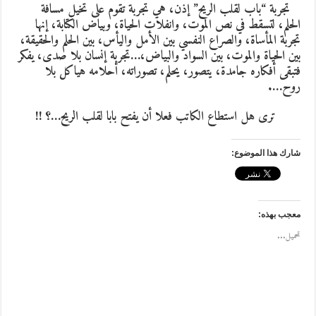
تجربة “باب لقلب الريح” إذن، هي تجربة تقوم على تخيل مسافة
الحلم، لتسقط في نص الموت، وانفلات الحياة، وبياض الكتابة، إنها
تجربة المأساة، والصراع النفسي بين الأمل واليأس، بين الحلم والحقيقة،
بين الحياة والموت، بين السواد والبياض،…تجربة إنسان بلا صدى، يفكر
فتبقى أفكاره جامدة، يتصور، يحلم، تصوراته، أحلامه هياكل بلا
روح….
ترى هل استطاع الكاتب فعلا أن يفتح بابا لقلب الريح…؟ !!
شارك هذا الموضوع:
معجب بهذه:
تحميل...