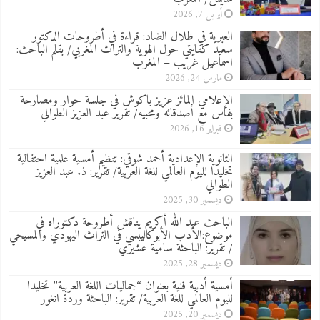
أبريل 7, 2026
العبرية في ظلال الضاد: قراءة في أطروحات الدكتور
سعيد كفايتي حول الهوية والتراث المغربي/ بقلم الباحث:
اسماعيل غريب – المغرب
مارس 24, 2026
الإعلامي المائز عزيز باكوش في جلسة حوار ومصارحة
بفاس مع أصدقائه ومحبيه/ تقرير عبد العزيز الطوالي
فبراير 16, 2026
الثانوية الإعدادية أحمد شوقي: تنظيم أمسية علمية احتفالية
تخليدا لليوم العالمي للغة العربية/ تقرير: ذ. عبد العزيز
الطوالي
ديسمبر 30, 2025
الباحث عبد الله أكريم يناقش أطروحة دكتوراه في
موضوع:الأدب الأبوكاليبسي في التراث اليهودي والمسيحي
/ تقرير: الباحثة سامية عشيري
ديسمبر 28, 2025
أمسية أدبية فنية بعنوان “جماليات اللغة العربية” تخليدا
لليوم العالمي للغة العربية/ تقرير: الباحثة وردة انغور
ديسمبر 20, 2025