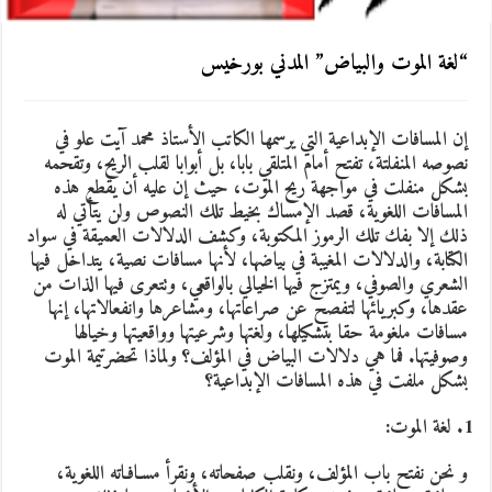
“لغة الموت والبياض” المدني بورخيس
إن المسافات الإبداعية التي يرسمها الكاتب الأستاذ
محمد آيت علو
في
نصوصه المنفلتة، تفتح أمام المتلقي بابا، بل أبوابا لقلب الريح، وتقحمه
بشكل منفلت في مواجهة ريح الموت، حيث إن عليه أن يقطع هذه
المسافات اللغوية، قصد الإمساك بخيط تلك النصوص ولن يتأتي له
ذلك إلا بفك تلك الرموز المكتوبة، وكشف الدلالات العميقة في سواد
الكتابة، والدلالات المغيبة في بياضها، لأنها مسافات نصية، يتداخل فيها
الشعري والصوفي، ويمتزج فيها الخيالي بالواقعي، وتتعرى فيها الذات من
عقدها، وكبريائها لتفصح عن صراعاتها، ومشاعرها وانفعالاتها، إنها
مسافات ملغومة حقا بتشكيلها، ولغتها وشرعيتها وواقعيتها وخيالها
وصوفيتها. فما هي دلالات البياض في المؤلف؟ ولماذا تحضرتيمة الموت
بشكل ملفت في هذه المسافات الإبداعية؟
لغة الموت:
و نحن نفتح باب المؤلف، ونقلب صفحاته، ونقرأ مسـافـاته اللغوية،