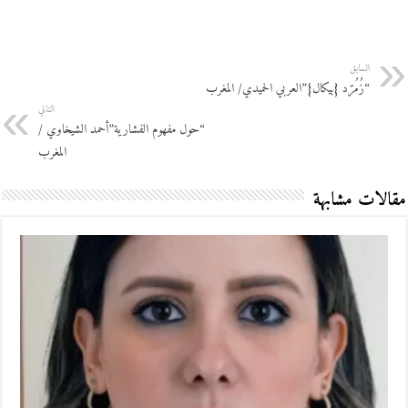
السابق
“زُمُرّد {بيكال}”العربي الحميدي/ المغرب
التالي
“حول مفهوم الفشارية”أحمد الشيخاوي /
المغرب
مقالات مشابهة