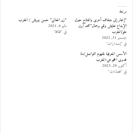
مرتبط
“إبحار إلى ضفاف أخرى وانفتاح حيث
“زير المعاني” حسن بيريش / المغرب
الإبداع تعايش وقيم وجمال”محمد آيت
مايو 6, 2021
علو/المغرب
في "ثقافة"
ديسمبر 31, 2022
في "إصدارات"
الأسس المعرفية لمفهوم التواصل/دة
فدوى الحجوجي-المغرب
أكتوبر 20, 2025
في "فضاءات"