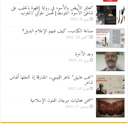
“تعانق الأبيض والأسود في رواية {قهوة بالحليب على
شاطئ الأسود المتوسط}لحسن ملواني /المغرب
يونيو 8, 2021
صناعة الكذب.. كيف نفهم الإعلام البديل؟
أكتوبر 20, 2022
وعد الآخرة
يونيو 16, 2025
“نخب هابيل” لماهر القيسي.. المفارقة إذ تشعلها أنفاس
شاعر
فبراير 10, 2022
“ضمن فعاليات مهرجان الفنون الإسلامية
ديسمبر 17, 2021