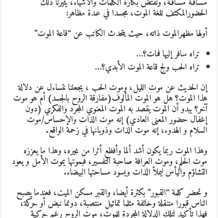
مسـافـة مسـافـة، ونفتض بكارة الكلمات والأشياء، يثيرنا ذلك
الحضورالمكثف للغة الموت، مجسدا في عـدة مظاهر:
أولها مظهرالموت ذاته، حيث يتحدث الكاتب عن “قاعة الموت”
تراه سافر إليها فمات؟…
تراه الحب ولج قاعة الموت الأبدي؟…
إن الحديث عن موت الليل، وموت الحب ، يجعلنا نتساءل عن دلالة
هذا الموت؟ هل هو الموت المألوف(مفارقة الروح بالجسد) أم هو موت
آخر؟ يبدو أن الموت يقصد به الموت المعنوي المجرد والفكري (دون
إغفال حضور المعنى العادي) إنه موت الذات والإحساس/موت
السلام و الهدوء، إنه موت الذات وذوبانها في زحمة الواقع.
وهذا الموت ربما يكون أشد ألما وأفظع أثرا من غيره، وهذا ما يعززه
موت الحلم، وموت العرافة صاحبة التفسير، فبموتها يموت الأمل و يعود
التشاؤم واليأس ليملأ الذات ويسود مساحتها البيضاء.
و تحضر كلمة “القبور” بكثرة أيضا، والقبر مسكن الميت، فعندما يصبح
الناس قبورا متنقلة وخائفة مثلما تماثيل منتصبة، دونما نبض أو حركة،
فهذا تأكيد لتلك الدلالة المجردة للموت، موت الروح رغم حركية