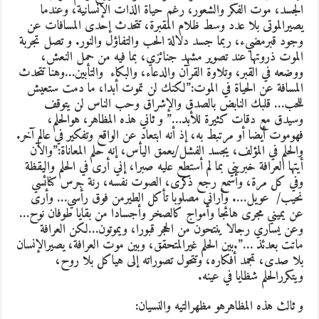
الجسد، موت الفكر والشعور، رغم حياة الذات الإنسانية، وعندما
يصيرالموتى بلا عدد وسط ظلام المقبرة، تتحدث إحدى المسافات عن
وجود قبرمضيء، ربما جسد دلالة الحب والتفاؤل والنور. و تصل تجربة
الموت ذروتها عند تصوير مشهد جنائزي، بما فيه من حمل النعش،
ووضعه في القبر، وتلاوة القرآن والدعاء، والبكاء والتأبين…وهنا تتحدث
المسافة عن الحياة في الموت:”لكنك لن تموت أبدا، ما دمت ستعيش
للحب… قلبك النابض بالصدق والإشراق وحب الناس لن يتوقف
وسيدق مع دقات كثيرة للأبد…” و ثاني هذه المظاهر، هوالحلم،
فهوموت أيضا أو مرتبط به، إذ أنه ابتعاد عن الواقع وتفكير في عالم آخر.
والحلم في المؤلف، يجسد الفشل/يعمق اليأس، إنه حلم المعاناة:”والآن
أيتها العرافة خبريني بما لم أستطع عليه صبرا، إني أرى في الحلم واليقظة
وفي كل مرة، وأسمع رجع ذكرى، الصوت نفسه، رنة جرس كنائسي
نحيب/ عويل…. وأراني مصلوبا تأكل الطيرمن فوق رأسي… وأرى
عن يميني مجرى هائجا وأمواج كالصخر وأجسادا من بقايا طوفان نوح…
وعن يساري رجالا ينتحون من الحجر قبورا، ويموتون…لكن العرافة
ماتت بعدئذ …”.بين الحلم غيرالمتحقق، وبين موت العرافة، يصيرالإنسان
بلا صدى، تجمد أفكاره، وتتحول تصوراته إلى هياكل بلا روح،
ويتكررالحلم شظايا في عينه.
و ثالث هذه المظاهرهو مظهرالتيه والنسيان: