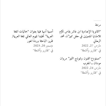
مرتبط
“الثانوية الإعدادية ابن عاشر بفاس تكرم
أمسية أدبية فنية بعنوان “جماليات اللغة
تلامذتها المتميزين في حفل مميز”ذ. محمد
العربية” تخليدا لليوم العالمي للغة العربية/
الرحالي
تقرير: الباحثة وردة انغور
مارس 27, 2022
ديسمبر 20, 2025
في "تقارير وأنشطة"
في "تقارير وأنشطة"
“مستودع الفنون ونموذج التميز” مروان
مودنان ــ المغرب
مارس 24, 2022
في "تقارير وأنشطة"