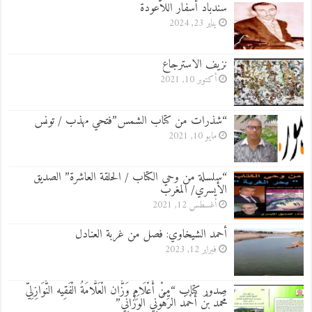
سندباد أسفار اللاّعودة
يناير 23, 2024
نزيف الاسترجاع
أكتوبر 10, 2021
“شذرات من كتاب الشمس”فتحي مهذب / تونس
مايو 10, 2021
“سلسلة من وحي الكتاب / الحلقة العاشرة” الصديق
الأيسري/ المغرب
أغسطس 12, 2021
أحمد الشيخاوي: فصل من غربة العنادل
فبراير 12, 2023
صدور كتاب “مِنْ أَعْلَامِ وَزَّان الْعَلَّامَةُ الْفَقِيه النَّوَازِلِيّ
مَحمد بْن أَحْمَد الرّهُونِي الوَزَّانِي”