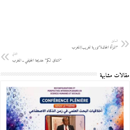
السابق
“المرأة الخالدة”تورية لغريب/المغرب
التالي
“نشتاق لكم” خديجة الخليفي ــ المغرب
مقالات مشابهة