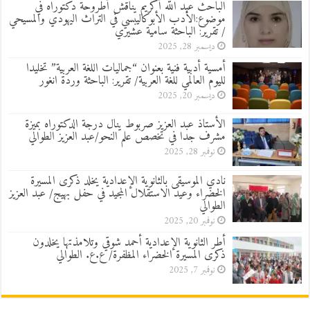
الباحث عبد الله أكريم يناقش أطروحة دكتوراه في
موضوع:الأدب الأبوكاليبسي في التراث اليهودي والمسيحي
/ تقرير: الباحثة سامية عشيري
ديسمبر 28, 2025
أمسية أدبية فنية بعنوان “جماليات اللغة العربية” تخليدا
لليوم العالمي للغة العربية/ تقرير: الباحثة وردة انغور
ديسمبر 20, 2025
الأستاذ عبد العزيز صربوط ينال درجة الدكتوراه بميزة
مشرف جدا في تخصص علم النحو/عبد العزيز الطوالي
نوفمبر 28, 2025
نادي الموسيقى بالثانوية الإعدادية يخلد ذكرى المسيرة
الخضراء وعيد الاستقلال المجيد في حفل بهيج/ عبد العزيز
الطوالي
نوفمبر 20, 2025
أطر الثانوية الإعدادية أحمد شوقي وتلامذتها يخلدون
ذكرى المسيرة الخضراء المظفرة/ ع.ع. الطوالي
نوفمبر 7, 2025