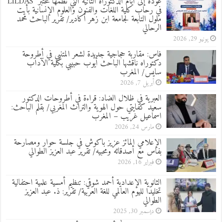
عودة إلى أيام الدكتوراه الثانية التي نظمها مختبر LILDAS
في رحاب كلية اللغات والفنون والعلوم الإنسانية بأيت
ملول التابعة لجامعة ابن زهر أكادير/ تقرير الباحث محمد
الرحالي
يونيو 29, 2026
فاس: مقاربة حجاجية جديدة لشعر المتنبي في أطروحة
دكتوراه ناقشها الباحث أيوب حبيبي بكلية الآداب
سايس/ المغرب
أبريل 7, 2026
العبرية في ظلال الضاد: قراءة في أطروحات الدكتور
سعيد كفايتي حول الهوية والتراث المغربي/ بقلم الباحث:
اسماعيل غريب – المغرب
مارس 24, 2026
الإعلامي المائز عزيز باكوش في جلسة حوار ومصارحة
بفاس مع أصدقائه ومحبيه/ تقرير عبد العزيز الطوالي
فبراير 16, 2026
الثانوية الإعدادية أحمد شوقي: تنظيم أمسية علمية احتفالية
تخليدا لليوم العالمي للغة العربية/ تقرير: ذ. عبد العزيز
الطوالي
ديسمبر 30, 2025