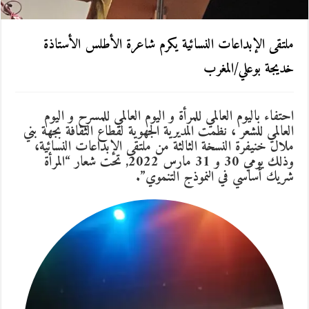
ملتقى الإبداعات النسائية يكرم شاعرة الأطلس الأستاذة
خديجة بوعلي/المغرب
احتفاء باليوم العالمي للمرأة و اليوم العالمي للمسرح و اليوم
العالمي للشعر ، نظمت المديرية الجهوية لقطاع الثقافة بجهة بني
ملال خنيفرة النسخة الثالثة من ملتقى الإبداعات النسائية،
وذلك يومي 30 و 31 مارس 2022, تحت شعار “المرأة
شريك أساسي في النموذج التنموي”.