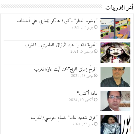
أخر التدوينات
“وضوء العطر” باكورة هايكو للمغربي علي أخشاب
يوليو 17, 2021
“تجربة القدر” عبد الرزاق العامري ــ المغرب
ديسمبر 5, 2021
“فرحٌ يسابق الريح”محمد آيت علو/المغرب
نوفمبر 28, 2021
لماذا أكتب؟
أكتوبر 10, 2024
“فوق شفتيه تماما”ابتسام حوسني/المغرب
مايو 27, 2021