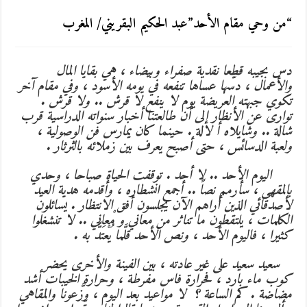
“من وحي مقام الأحد”عبد الحكيم البقريني/ المغرب
دس بجيبه قطعا نقدية صفراء وبيضاء ، هي بقايا المال
والأعمال ، دسّها عساها تنفعه في يومه الأسود ، وفي مقام آخر
تكوي جبهته العريضة يوم لا ينفع لا قرش .. ولا قرش .
توارى عن الأنظار إلى أن طالعتنا أخبار سنواته الدراسية قرب
شالة .. وشايلاه أ لالة . حينما كان يمارس فن الوصولية ،
ولعبة الدسائس ، حتى أصبح يعرف بين زملائه بالثرثار .
اليوم الأحد .. لا أحد . توقفت الحياة صباحا ، وحدي
بالمقهى ، سأرمم نصاً .. أجمع انشطاره ، وأقدمه هدية العيد
لأصدقائي الذين أراهم الآن يجلسون أفق الانتظار . يسائلون
الكلمات ، يلتقطون ما تناثر من معاني و مْعاني .. لا تنشغلوا
كثيرا ، فاليوم الأحد ، ونص الأحد قلَّما يُعْتَدُّ به .
سعيد سعيد على غير عادته ، بين الفينة والأخرى يحضر
كوب ماء بارد ، فحرارة فاس مفرطة ، وحرارة الخيبات أشد
مضاضة . كم الساعة ؟ لا مواعيد بعد اليوم ، وزَّعونا والمقاهي