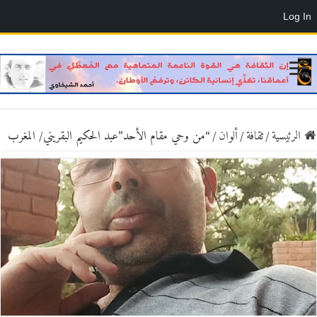
Log In
الرئيسية
/
ثقافة
/
ألوان
/
“من وحي مقام الأحد”عبد الحكيم البقريني/ المغرب