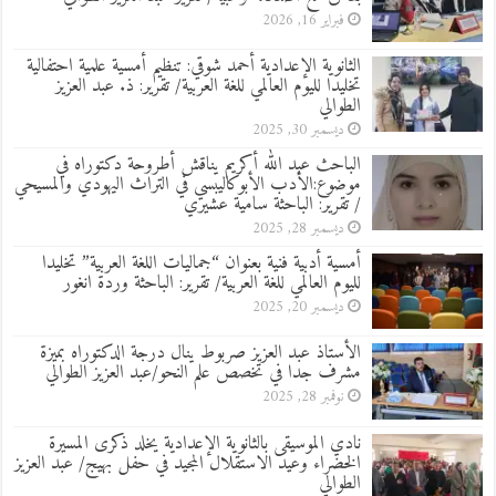
فبراير 16, 2026
الثانوية الإعدادية أحمد شوقي: تنظيم أمسية علمية احتفالية
تخليدا لليوم العالمي للغة العربية/ تقرير: ذ. عبد العزيز
الطوالي
ديسمبر 30, 2025
الباحث عبد الله أكريم يناقش أطروحة دكتوراه في
موضوع:الأدب الأبوكاليبسي في التراث اليهودي والمسيحي
/ تقرير: الباحثة سامية عشيري
ديسمبر 28, 2025
أمسية أدبية فنية بعنوان “جماليات اللغة العربية” تخليدا
لليوم العالمي للغة العربية/ تقرير: الباحثة وردة انغور
ديسمبر 20, 2025
الأستاذ عبد العزيز صربوط ينال درجة الدكتوراه بميزة
مشرف جدا في تخصص علم النحو/عبد العزيز الطوالي
نوفمبر 28, 2025
نادي الموسيقى بالثانوية الإعدادية يخلد ذكرى المسيرة
الخضراء وعيد الاستقلال المجيد في حفل بهيج/ عبد العزيز
الطوالي