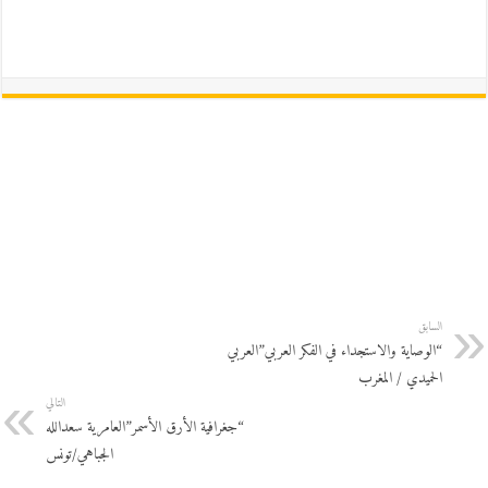
السابق
“الوصاية والاستجداء في الفكر العربي”العربي
الحميدي / المغرب
التالي
“جغرافية الأرق الأسمر”العامرية سعدالله
الجباهي/تونس