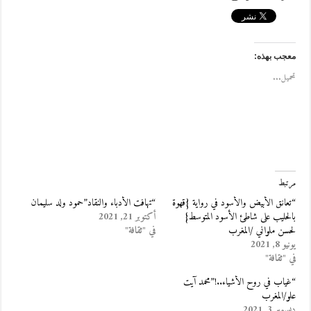
معجب بهذه:
تحميل...
مرتبط
“تعانق الأبيض والأسود في رواية {قهوة
“تهافت الأدباء والنقاد”حمود ولد سليمان
بالحليب على شاطئ الأسود المتوسط}
أكتوبر 21, 2021
لحسن ملواني /المغرب
في "ثقافة"
يونيو 8, 2021
في "ثقافة"
“غياب في روح الأشياء..!”محمد آيت
علو/المغرب
ديسمبر 3, 2021