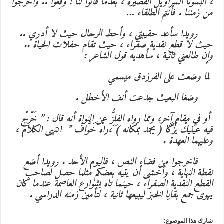
، ألبسونا السراويل القصيرة ، بعدما قالوا لنا : وقِّعوا .. واخرجوا
من زمننا . فأنتم الطلقاء …
رويدا سأعد حقيبتي ، وأحط الرحال حيث لا أدري ..
حيث لا قطع نقدية صفراء ، حيث تقام حفلات الحياة ..
وإن طالعني ثانية ، سأهديه قول الشاعر :
لما وضعت على الفرزدق ميسمي
وضغا البعيث جدعت أنف الأخطل .
أو في مقام آخر، ومما رواه الفِلِزُّ عن النواة أنه قال : ” خَرِّجْ
فيه عيْنيكْ يزْگَا ( يجمد بمكانه ) ،راهْ خَوَّافْ ” انتهى الكلام ،
وعليهما العهدة .
فاخرجوا من فضاء النص ، فاليوم الأحد . رويدا أضع
نقطة النهاية ، وأخشى أن يتيه بعضكم مثلما حصل لصاحب
القطع النقدية الصفراء ، حينما تاه بشوارع العاصمة عندما كان
يهوى جمع بقايا الخبز ليبيعها ثانية ، لتأمين زمنه الدراسي .
شارك هذا الموضوع: