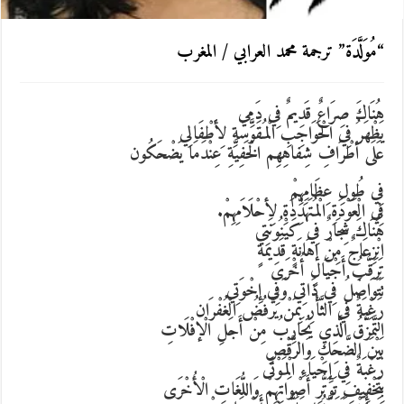
“مُوَلَّدَة” ترجمة محمد العرابي / المغرب
هُنَاكَ صِرَاعٌ قَدِيمٌ فِي دَمِي
يَظْهَرُ فِي الْحَوَاجِبِ الْمُقَوَّسَةِ لِأَطْفَالِي
عَلَى أطْرَافِ شِفاهِهِم الْخَفِيَّةِ عِنْدَمَا يَضْحَكُون
فِي طُولِ عِظَامِهِمْ
فِي الْعَوْدَةِ الْمُتَهَدِّدَةِ لِأحْلَاَمِهِمْ
.
هُنَاكَ شِجَارٌ فِي كَيْنُونَتِي
انْزِعَاجٌ مِنْ إهَانَةٍ قَدِيمَةٍ
تَرَقُّبُ أَجْيَالٍ أُخْرَى
تَتَوَاصَلُ فِي ذَاتِي وَفِي إِخْوَتِي
رَغْبَةٌ في الثَّأْرِ بِمَنْ يَرْفُضُ الْغُفْرَان
التَّمَزُّقُ الَّذِي يُحَارِبُ مِنْ أَجَلِ الْإفْلَاتِ
بَيْنَ الضَّحِكِ وَالرَّقْصِ
رَغْبَةٌ فِي إِحْيَاءِ الْمَوْتَى
بِتَخْفِيفِ تَوَتُّرِ أَصْوَاتِهِمْ وَاللُّغَاتِ الْأُخْرَى