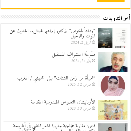
أخر التدوينات
“وداعاً باخوس” للدكتور إبراهيم غبيش.. الحديث عن
الموت والرحيل
أبريل 2, 2024
مسْرحَة استشرافِ المستقبل
يناير 24, 2024
“امرأة من زمن الشتات” ليلى الخمليشي / المغرب
مارس 12, 2025
الأوبانيشاد..النصوص الهندوسية المقدسة
مارس 13, 2023
فاس: مقاربة حجاجية جديدة لشعر المتنبي في أطروحة