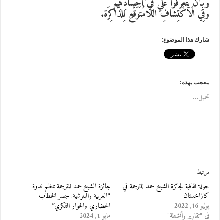
وَبِأَنْ يَتَعَرَّفُوا عَلَيَّ فِي أَجْسَادِهِمْ
وَفِي الْاكْتِشَافِ اللَّامُتَوَقَّعِ لِلذَّاكِرَة.
شارك هذا الموضوع:
معجب بهذه:
تحميل...
مرتبط
جولة ثقافية لجائزة الشيخ حمد للترجمة في
جائزة الشيخ حمد للترجمة تنظم ندوة
كازاخستان
“العربية والبلوشية: جسر الخطاب
يوليو 16, 2022
الحضاري والحوار الفكري”
في "تقارير وأنشطة"
مايو 1, 2024