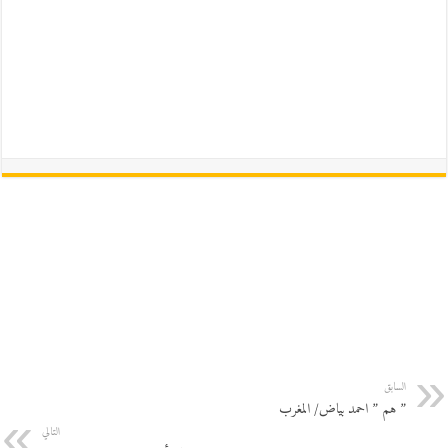
السابق
” هم ” احمد بياض/ المغرب
التالي