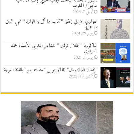
دكتوراه ناقشها الباحث أيوب حبيبي بكلية الآداب
سايس/ المغرب
أبريل 7, 2026
الهواري غزالي يحقق “كتاب ما أتى به الوارد” لمحيي الدين
بن عربي
يوليو 29, 2024
الباكورة ” ظلال نوفمبر ” للشاعر المغربي الأستاذ محمد
السراوي
يونيو 1, 2021
“إنسان النياندرتال” للفائز بنوبل “سفانته بيبو” باللغة العربية
أكتوبر 10, 2022