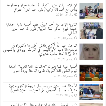
الإعلامي المائز عزيز باكوش في جلسة حوار ومصارحة
بفاس مع أصدقائه ومحبيه/ تقرير عبد العزيز الطوالي
فبراير 16, 2026
الثانوية الإعدادية أحمد شوقي: تنظيم أمسية علمية احتفالية
تخليدا لليوم العالمي للغة العربية/ تقرير: ذ. عبد العزيز
الطوالي
ديسمبر 30, 2025
الباحث عبد الله أكريم يناقش أطروحة دكتوراه في
موضوع:الأدب الأبوكاليبسي في التراث اليهودي والمسيحي
/ تقرير: الباحثة سامية عشيري
ديسمبر 28, 2025
أمسية أدبية فنية بعنوان “جماليات اللغة العربية” تخليدا
لليوم العالمي للغة العربية/ تقرير: الباحثة وردة انغور
ديسمبر 20, 2025
الأستاذ عبد العزيز صربوط ينال درجة الدكتوراه بميزة
مشرف جدا في تخصص علم النحو/عبد العزيز الطوالي
نوفمبر 28, 2025
نادي الموسيقى بالثانوية الإعدادية يخلد ذكرى المسيرة