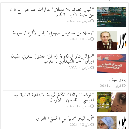
“نجيب محفوظ بلا معطف”حوارات تمتد عبر ربع قرن
من حياة الأديب الكبير
مارس 22, 2022
“رسالة من مستوطن صهيوني” ياسر الأقرع / سورية
مايو 10, 2021
“سؤال التابو في مجموعة (مرافئ العشق) للمغربي سفيان
البراق”أحمد الشيخاوي ـ المغرب
مارس 4, 2022
بادر سيف
فبراير 11, 2024
“نموذجان رائدان لكتابة الرواية الابداعية العالمية”مهند
النابلسي ــ فلسطين ــ الأردن
مارس 12, 2022
“أيها البَحر “دنيا علي الحسني/ العراق
مايو 30, 2021