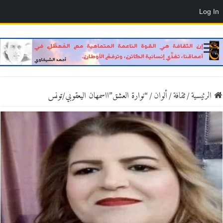
Log In
الرئيسية
/
ثقافة
/
ألوان
/
“نوارة العشق”ااسمهان اليعقوبي/تونس