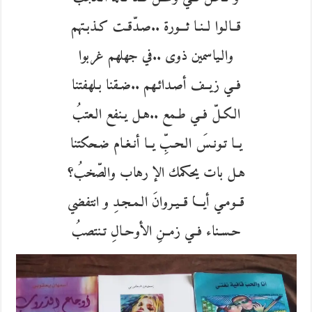
قــالـوا لــنـا ثـــورة ..صـدّقـت كـذبـتهم
والـياسمين ذوى ..في جهلهم غربوا
فــي زيــف أصـدائـهم ..ضـقنا بـلهفتنا
الـكـلّ فــي طـمع ..هـل يـنفع الـعتبُ
يــا تـونـسَ الـحـبِّ يــا أنـغـام ضـحكتنا
هـل بات يحكمك الإ رهاب والصّخبُ؟
قــومـي أيـــا قــيـروانَ الـمـجـدِ و انتفضي
حـسـناء فــي زمــنِ الأوحـالِ تـنتصبُ