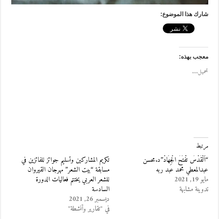
شارك هذا الموضوع:
معجب بهذه:
تحميل...
مرتبط
“اَلْقُدْسُ تَفْتَحُ الْجِهَادْ”د.محسن
تكريم المشاركين وتسليم جوائز للفائزين في
عبدالمعطي محمد عبد ربه
مسابقة “بيت الشعر” مهرجان القيروان
مايو 19, 2021
للشعر العربي يختتم فعاليات الدورة
تدوينة مشابهة
السادسة
ديسمبر 26, 2021
في "تقارير وأنشطة"