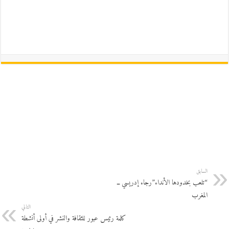
السابق
“تلعب بخدودها الأنداء”رجاء إدريسي ــ
المغرب
التالي
كلمة رئيس عبور للثقافة والنشر في أولى أنشطة