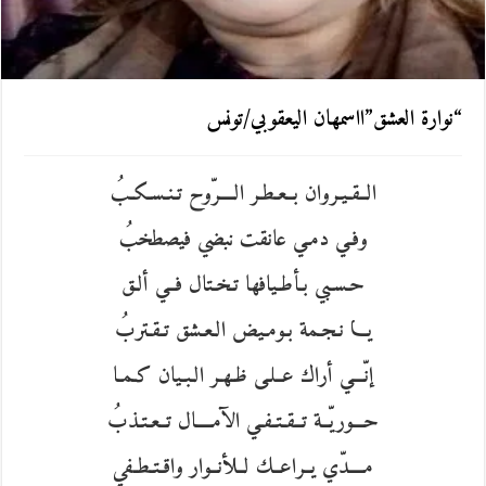
“نوارة العشق”ااسمهان اليعقوبي/تونس
الــقـيـروان بــعـطـر الــــرّوح تـنـسـكـبُ
وفـي دمـي عانقت نبضي فيصطخبُ
حـسـبي بـأطـيافها تـخـتال فــي ألـق
يـــا نـجـمة بـومـيض الـعـشق تـقـتربُ
إنّـــي أراك عــلـى ظـهـر الـبـيان كـمـا
حـــوريّــة تــقـتـفـي الآمــــال تــعـتـذبُ
مــــدّي يــراعــك لــلأنــوار واقـتـطـفي