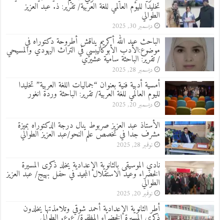
تخليدا لليوم العالمي للغة العربية/ تقرير: ذ. عبد العزيز
الطوالي
ديسمبر 30, 2025
الباحث عبد الله أكريم يناقش أطروحة دكتوراه في
موضوع:الأدب الأبوكاليبسي في التراث اليهودي والمسيحي
/ تقرير: الباحثة سامية عشيري
ديسمبر 28, 2025
أمسية أدبية فنية بعنوان “جماليات اللغة العربية” تخليدا
لليوم العالمي للغة العربية/ تقرير: الباحثة وردة انغور
ديسمبر 20, 2025
الأستاذ عبد العزيز صربوط ينال درجة الدكتوراه بميزة
مشرف جدا في تخصص علم النحو/عبد العزيز الطوالي
نوفمبر 28, 2025
نادي الموسيقى بالثانوية الإعدادية يخلد ذكرى المسيرة
الخضراء وعيد الاستقلال المجيد في حفل بهيج/ عبد العزيز
الطوالي
نوفمبر 20, 2025
أطر الثانوية الإعدادية أحمد شوقي وتلامذتها يخلدون
ذكرى المسيرة الخضراء المظفرة/ ع.ع. الطوالي