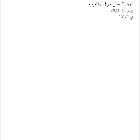
“رزان” لحسن ملواني / المغرب
يونيو 11, 2021
في "ألوان"