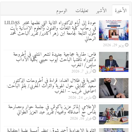
الأخيرة
الأشهر
تعليقات
الوسوم
عودة إلى أيام الدكتوراه الثانية التي نظمها مختبر LILDAS
في رحاب كلية اللغات والفنون والعلوم الإنسانية بأيت
ملول التابعة لجامعة ابن زهر أكادير/ تقرير الباحث محمد
الرحالي
يونيو 29, 2026
فاس: مقاربة حجاجية جديدة لشعر المتنبي في أطروحة
دكتوراه ناقشها الباحث أيوب حبيبي بكلية الآداب
سايس/ المغرب
أبريل 7, 2026
العبرية في ظلال الضاد: قراءة في أطروحات الدكتور
سعيد كفايتي حول الهوية والتراث المغربي/ بقلم الباحث:
اسماعيل غريب – المغرب
مارس 24, 2026
الإعلامي المائز عزيز باكوش في جلسة حوار ومصارحة
بفاس مع أصدقائه ومحبيه/ تقرير عبد العزيز الطوالي
فبراير 16, 2026
الثانوية الإعدادية أحمد شوقي: تنظيم أمسية علمية احتفالية