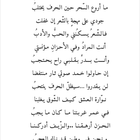
مـا أروع الـسّحر حـين الـحرف يختلبُ
جودي على مهجةٍ بالشّعر إن غفلت
فـالـشّـعرُ يـسـكـُنني والـحـبُّ والأدبُ
أنـت الـمرادُ وفـي الأحـزانِ مـؤنستي
وأنــــت بــــدرٌ بـقـلـبـي راح يـحـتـجـبُ
إن حـاولـوا خـمـد صـوتي ثـار مـنتفضا
لـن يـقدروا …سـيظلّ الـحرف ينتحبُ
نــوّارة الـعـشق كـيـف الـشّوق يـغلبنا
فــي عـمـر غـربـتنا مــا كـان مـا يـجبُ
الــحــزن أرهــقـنـا ..والــزّيــف أدركــنــا
و نـحـن فــي وطــن قــد نـاله الـعجبُ