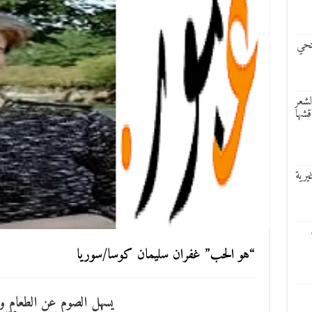
تحي
لشعر
قشها
يرية
“هو الحب” غفران سليمان كوسا/سوريا
يسهل الصوم عن الطعام و