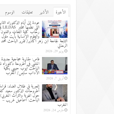
الأخيرة
الأشهر
تعليقات
الوسوم
عودة إلى أيام الدكتوراه الثاني
التي نظمها مختب
رحاب كلية اللغات والفنون
والعلوم الإنسانية بأيت ملول
التابعة لجامعة ابن زهر أكادير/ تقرير الباحث محمد
الرحالي
يونيو 29, 2026
فاس: مقاربة حجاجية جديدة 
المتنبي في أطروحة دكتوراه نا
الباحث أيوب حبيبي بكلية
الآداب سايس/ المغرب
أبريل 7, 2026
العبرية في ظلال الضاد: قراءة
أطروحات الدكتور سعيد كفا
حول الهوية والتراث المغربي/ 
الباحث: اسماعيل غريب –
المغرب
مارس 24, 2026