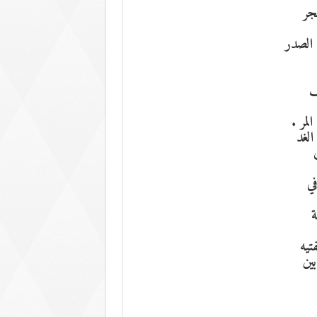
جر
 الصدر
ف
لمر .
الغد
ي
ة
تيه
ين