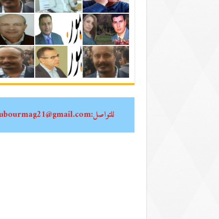
للتواصل:oubourmag21@gmail.com