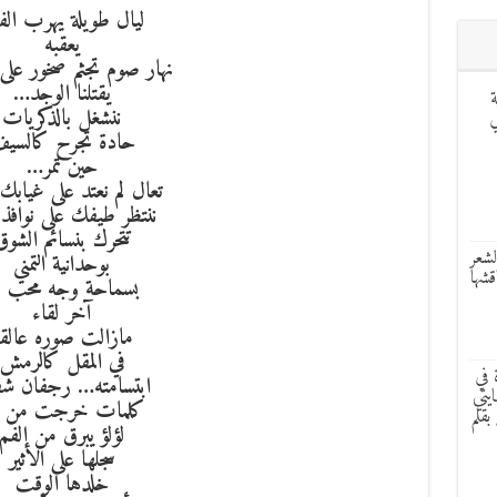
ليال طويلة يهرب الف
يعقبه
نهار صوم تجثم صخور على
يقتلنا الوجد…
ة
ننشغل بالذكريات
ر LILDAS في
حادة تجرح كالسي
حين تمر…
تعال لم نعتد على غيابك ا
ننتظر طيفك على نوافذ 
تتحرك بنسائم الشوق
لشعر
بوحدانية التمني
قشها
بسماحة وجه محب ف
آخر لقاء
مازالت صوره عالق
في المقل كالرمش
 في
ابتسامته… رجفان شف
يتي
كلمات خرجت من ب
بقلم
لؤلؤ يبرق من الفم
سجلها على الأثير
خلدها الوقت