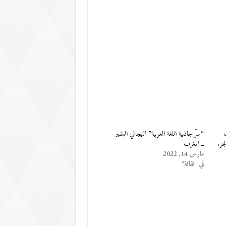
“سرُّ جاذبية اللغة العربية” التيجاني البشير
جزء
ــ المغرب
مارس 14, 2022
في "ثقافة"