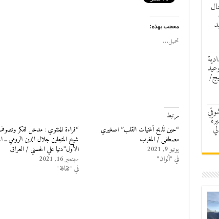
ال
د
معجب بهذه:
تحميل...
ادية
وعيد
يج/
شوقي
مرتبط
رة
لي
“حين تُذبح أغنيات القلب” اصغيري
“قراءة للمثنوي : مدخل لفكر وتصوف
مصطفى / المغرب
شيخ المتجلين جلال الدين الرومي ــ ال
يونيو 9, 2021
الأول”دنيا علي الحسني / العراق
في "ألوان"
سبتمبر 16, 2021
في "ثقافة"