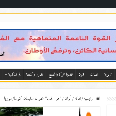
تربوية
محليات
فنون
قضايا المرأة والمجتمع
تقارير وأنشطة
في المكتبة
الرئيسية
/
ثقافة
/
ألوان
/
“هو الحب” غفران سليمان كوسا/سوريا