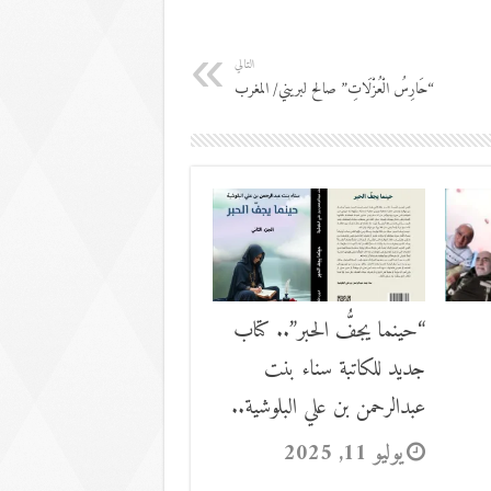
التالي
“حَارِسُ الْعُزْلَاتِ” صالح لبريني/ المغرب
“حينما يجفُّ الحبر”.. كتاب
جديد للكاتبة سناء بنت
عبدالرحمن بن علي البلوشية..
يوليو 11, 2025