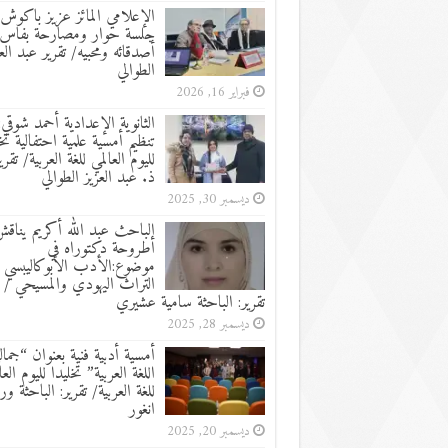
الإعلامي المائز عزيز باكوش 
جلسة حوار ومصارحة بفاس
أصدقائه ومحبيه/ تقرير عبد الع
الطوالي
فبراير 16, 2026
الثانوية الإعدادية أحمد شوقي:
تنظيم أمسية علمية احتفالية تخ
لليوم العالمي للغة العربية/ تقرير
ذ. عبد العزيز الطوالي
ديسمبر 30, 2025
الباحث عبد الله أكريم يناق
أطروحة دكتوراه في
موضوع:الأدب الأبوكاليبسي 
التراث اليهودي والمسيحي /
تقرير: الباحثة سامية عشيري
ديسمبر 28, 2025
أمسية أدبية فنية بعنوان “جما
اللغة العربية” تخليدا لليوم العا
للغة العربية/ تقرير: الباحثة ور
انغور
ديسمبر 20, 2025