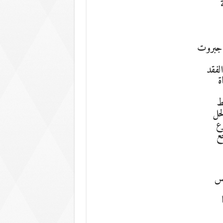
 جبروت
لفقد
ة
ط
لحل
رع
ع
مس