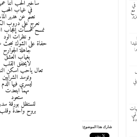
سأخبر الحب أننا عمي
في
في غياب المحب
 مع
زيز
نصم عن هدير الماء
نعرج على دروب الك
نمسح همسات إعجاب الغ
و نظرات الود
حفاة على الشوك نبحث
ليدا
:
جاهلة الجوارح
بغياب العشق
لايخفق القلب
تعال ياحب اسكن ال
ش
وتوسد الشرايين
في
ليسري فيها الدم
مهما ابتعدت
ستعود
لنستظل بورقة سدر
ليات
بروح واحدة وقلب.
لمي
دة
شارك هذا الموضوع: