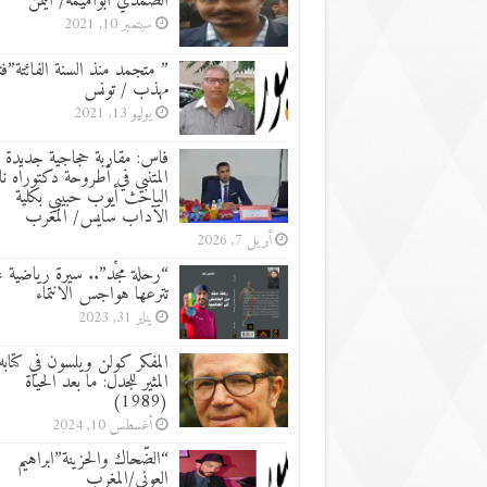
الصمدي أبوأميمه/ اليمن
سبتمبر 10, 2021
” متجمد منذ السنة الفائتة”ف
مهذب / تونس
يوليو 13, 2021
فاس: مقاربة حجاجية جديدة 
المتنبي في أطروحة دكتوراه نا
الباحث أيوب حبيبي بكلية
الآداب سايس/ المغرب
أبريل 7, 2026
“رحلة مجْد”.. سيرة رياضية غ
تترعها هواجس الانتماء
يناير 31, 2023
المفكر كولن ويلسون في كتابه
المثير للجدل: ما بعد الحياة
(1989)
أغسطس 10, 2024
“الضّحاك والحزينة”ابراهيم
العوني/المغرب