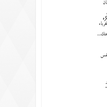
ان
ره
رباء
 عنك…
نفس