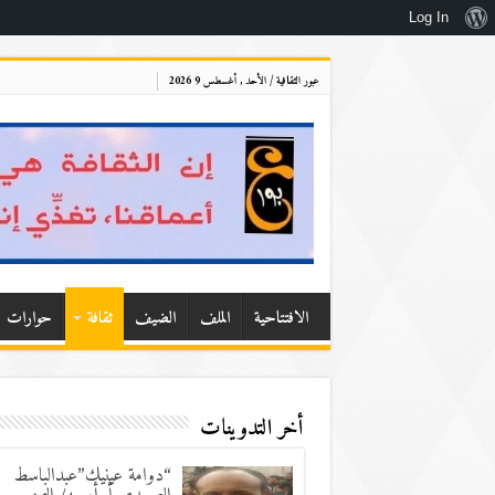
نبذة
Log In
عن
عبور الثقافية / الأحد , أغسطس 9 2026
ووردبريس
الافتتاحية
الملف
الضيف
ثقافة
حوارات
أخر التدوينات
“دوامة عينيك”عبدالباسط