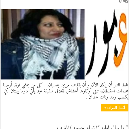
0
لخط النار أن يتكلم الآن و أن يقذف مرتين بحسبان… كل من يمشي فوق أرضنا
مخيمات استيطان، تبني أوكارها أعشاش لقلاق بسقيفة عبد يأتي دوما ببهتان كي
يكسب ودنا رنات عيدان…
أكمل القراءة »
” لما سال لعابه “ابتسام حوسني/المغرب