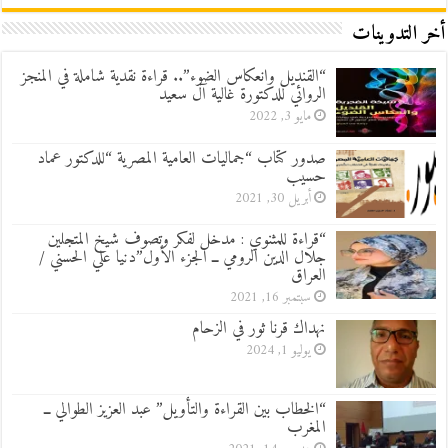
أخر التدوينات
“القنديل وانعكاس الضوء”.. قراءة نقدية شاملة في المنجز
الروائي للدكتورة غالية آل سعيد
مايو 3, 2022
صدور كتاب “جماليات العامية المصرية “للدكتور عماد
حسيب
أبريل 30, 2021
“قراءة للمثنوي : مدخل لفكر وتصوف شيخ المتجلين
جلال الدين الرومي ــ الجزء الأول”دنيا علي الحسني /
العراق
سبتمبر 16, 2021
نهداك قرنا ثور في الزحام
يوليو 1, 2024
“الخطاب بين القراءة والتأويل” عبد العزيز الطوالي ــ
المغرب