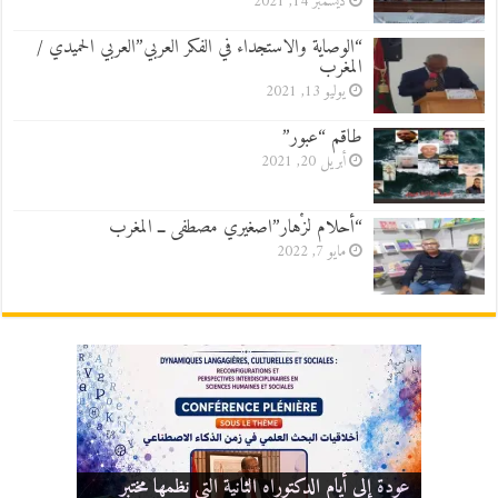
ديسمبر 14, 2021
“الوصاية والاستجداء في الفكر العربي”العربي الحميدي /
المغرب
يوليو 13, 2021
طاقم “عبور”
أبريل 20, 2021
“أحلام لزْهار”اصغيري مصطفى ــ المغرب
مايو 7, 2022
عودة إلى أيام الدكتوراه الثانية التي نظمها مختبر