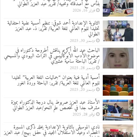
بفاس مع أصدقائه ومحبيه/ تقرير عبد العزيز الطوالي
فبراير 16, 2026
الثانوية الإعدادية أحمد شوقي: تنظيم أمسية علمية احتفالية
تخليدا لليوم العالمي للغة العربية/ تقرير: ذ. عبد العزيز
الطوالي
ديسمبر 30, 2025
الباحث عبد الله أكريم يناقش أطروحة دكتوراه في
موضوع:الأدب الأبوكاليبسي في التراث اليهودي والمسيحي
/ تقرير: الباحثة سامية عشيري
ديسمبر 28, 2025
أمسية أدبية فنية بعنوان “جماليات اللغة العربية” تخليدا
لليوم العالمي للغة العربية/ تقرير: الباحثة وردة انغور
ديسمبر 20, 2025
الأستاذ عبد العزيز صربوط ينال درجة الدكتوراه بميزة
مشرف جدا في تخصص علم النحو/عبد العزيز الطوالي
نوفمبر 28, 2025
نادي الموسيقى بالثانوية الإعدادية يخلد ذكرى المسيرة
الخضراء وعيد الاستقلال المجيد في حفل بهيج/ عبد العزيز