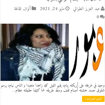
عبد العزيز الطوالي
مايو 24, 2021
ألوان
,
ثقافة
0
وحيد في غرفته على أريكته ينام، يقيم الليل كله زاهدا متعبدا و الناس نيام، يرمم
شقوق جسد خشبته أصنام تقف وسط طريقه لحما كثيفا حقيقته عظام…
أكمل القراءة »