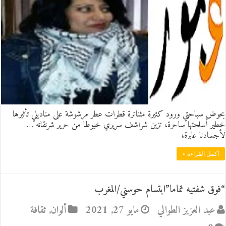
بحوض سباحتي ورود كثيرة مثناترة قطرات عطر مرشوشة على مناديلي تأثيرها
خطير أسلحتها ساحرة، تزين شراشف سريري خيوطا من حرير شرنقاته …
لأجسادنا عابرة،
أكمل القراءة »
“فوق شفتيه تماما”ابتسام حوسني/المغرب
عبد العزيز الطوالي
مايو 27, 2021
ألوان
,
ثقافة