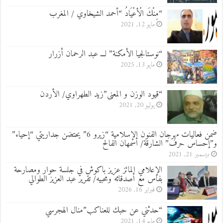
“مِنْكَ الْأعْيَادُ “أحمد الشيخاوي / المغرب
مايو 12, 2021
“نوستالجيا الأمكنة” لـــ عبد الرحمان أزرار
مايو 13, 2025
“قيود الوزن و المعنى”زيد الطهراوي/ الأردن
يوليو 20, 2021
ضمن فعاليات مهرجان الفنون الإسلامية “زيرو 6” يحتضن جداريتي “إحياء”
و”إحساس حرف” الشارقة/ أسمهان الفالح
ديسمبر 21, 2021
الإعلامي المائز عزيز باكوش في جلسة حوار ومصارحة
بفاس مع أصدقائه ومحبيه/ تقرير عبد العزيز الطوالي
فبراير 16, 2026
“حدثني عن حبك للعناكب”منال الهجرسي
مايو 14, 2021