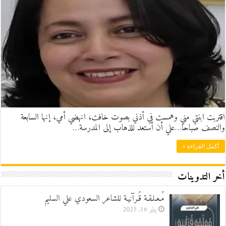
اقتربت ابنتي مني وهمست في أذني بصوت خافت، انهضي أمي، إنها السابعة
والنصف صباحا…علي أن أستعد للذهاب إلى المدرسة…
أكمل القراءة »
أخر التدوينات
مُـعـلـقـة قُـرآنيـة للشاعر السعودي علي السليم
يناير 16, 2025