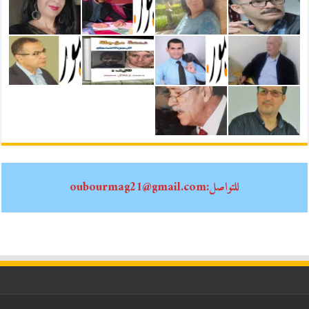
للتواصل:oubourmag21@gmail.com