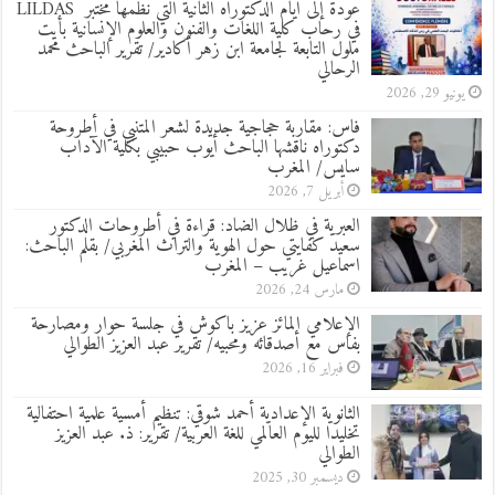
عودة إلى أيام الدكتوراه الثانية التي نظمها مختبر LILDAS
في رحاب كلية اللغات والفنون والعلوم الإنسانية بأيت
ملول التابعة لجامعة ابن زهر أكادير/ تقرير الباحث محمد
الرحالي
يونيو 29, 2026
فاس: مقاربة حجاجية جديدة لشعر المتنبي في أطروحة
دكتوراه ناقشها الباحث أيوب حبيبي بكلية الآداب
سايس/ المغرب
أبريل 7, 2026
العبرية في ظلال الضاد: قراءة في أطروحات الدكتور
سعيد كفايتي حول الهوية والتراث المغربي/ بقلم الباحث:
اسماعيل غريب – المغرب
مارس 24, 2026
الإعلامي المائز عزيز باكوش في جلسة حوار ومصارحة
بفاس مع أصدقائه ومحبيه/ تقرير عبد العزيز الطوالي
فبراير 16, 2026
الثانوية الإعدادية أحمد شوقي: تنظيم أمسية علمية احتفالية
تخليدا لليوم العالمي للغة العربية/ تقرير: ذ. عبد العزيز
الطوالي
ديسمبر 30, 2025