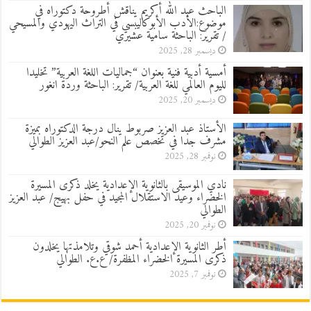
الباحث عبد الله أكريم يناقش أطروحة دكتوراه في
موضوع:الأدب الأبوكاليبسي في التراث اليهودي والمسيحي
/ تقرير: الباحثة سامية عشيري
ديسمبر 28, 2025
أمسية أدبية فنية بعنوان “جماليات اللغة العربية” تخليدا
لليوم العالمي للغة العربية/ تقرير: الباحثة وردة انغور
ديسمبر 20, 2025
الأستاذ عبد العزيز صربوط ينال درجة الدكتوراه بميزة
مشرف جدا في تخصص علم النحو/عبد العزيز الطوالي
نوفمبر 28, 2025
نادي الموسيقى بالثانوية الإعدادية يخلد ذكرى المسيرة
الخضراء وعيد الاستقلال المجيد في حفل بهيج/ عبد العزيز
الطوالي
نوفمبر 20, 2025
أطر الثانوية الإعدادية أحمد شوقي وتلامذتها يخلدون
ذكرى المسيرة الخضراء المظفرة/ ع.ع. الطوالي
نوفمبر 7, 2025